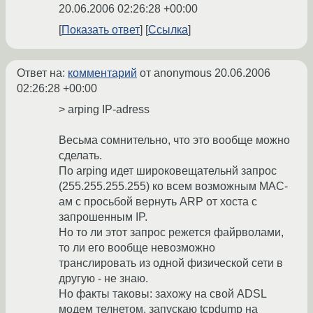
20.06.2006 02:26:28 +00:00
Показать ответ
Ссылка
Ответ на:
комментарий
от anonymous
20.06.2006
02:26:28 +00:00
> arping IP-adress
Весьма сомнительно, что это вообще можно
сделать.
По arping идет широковещательнй запрос
(255.255.255.255) ко всем возможным MAC-
ам с просьбой вернуть ARP от хоста с
запрошенным IP.
Но то ли этот запрос режется файрволами,
то ли его вообще невозможно
транслировать из одной физической сети в
другую - не знаю.
Но факты таковы: захожу на свой ADSL
модем телнетом, запускаю tcpdump на