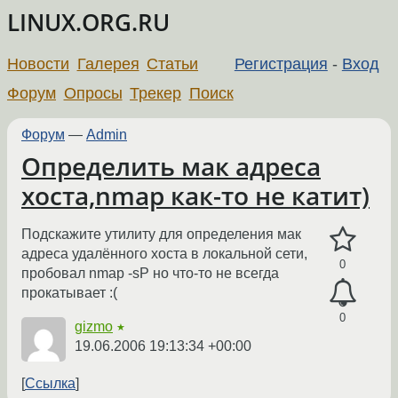
LINUX.ORG.RU
Новости
Галерея
Статьи
Регистрация
-
Вход
Форум
Опросы
Трекер
Поиск
Форум
—
Admin
Определить мак адреса
хоста,nmap как-то не катит)
Подскажите утилиту для определения мак
адреса удалённого хоста в локальной сети,
0
пробовал nmap -sP но что-то не всегда
прокатывает :(
0
gizmo
★
19.06.2006 19:13:34 +00:00
Ссылка