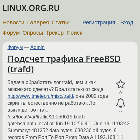
LINUX.ORG.RU
Новости
Галерея
Статьи
Регистрация
-
Вход
Форум
Опросы
Трекер
Поиск
Форум
—
Admin
Подсчет трафика FreeBSD
(trafd)
Задача обработать лог trafd, чем и как
можно это сделать? Брал статью от сюда
0
http://www.tmeter.ru/misc/trafd/
она 2002 года
скрипты естественно не работают. Лог
выглядет вот так:
0
/usr/local/var/traffic/20060619.fxp0)
gatebsd.natu.local at Jun 19 10:56:41 - Jun 19 11:03:42
Summary: 481252 data bytes, 630236 all bytes, 8
records From Port To Port Proto Data All 192.168.1.1