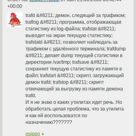
+00:00
trafd &#8211; демон, следящий за трафиком;
traflog &#8211; программа, отображающая
статистику из log-файла; trafstat &#8211;
выводит на экран текущую статистику;
trafstatd &#8211; позволяет наблюдать за
трафиком с удалённого терминала; trafdump
&#8211; делает dump текущей статистики в
директории /var/tmp; trafsave &#8211;
сохраняет текущую статистику из памяти в
файл; trafstart &#8211; скрипт, загружающий
демон trafd; trafstop &#8211; скрипт
отвечающий за выгрузку из памяти демона
trafd.
И я не знаю о каких утилитах идет речь. Но
обработать целая проблема, что за утилита
и как ей воспользоватся по
назначению???????
osipen
★