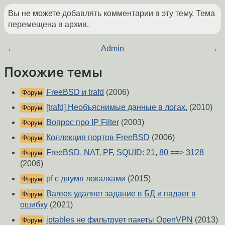
Вы не можете добавлять комментарии в эту тему. Тема
перемещена в архив.
←
Admin
→
Похожие темы
FreeBSD и trafd
(2006)
Форум
[trafd] Необъяснимые данные в логах.
(2010)
Форум
Вопрос про IP Filter
(2003)
Форум
Коллекция портов FreeBSD
(2006)
Форум
FreeBSD, NAT, PF, SQUID: 21, 80 ==> 3128
Форум
(2006)
pf с двумя локалками
(2015)
Форум
Bareos удаляет задание в БД и падает в
Форум
ошибку
(2021)
iptables не фильтрует пакеты OpenVPN
(2013)
Форум