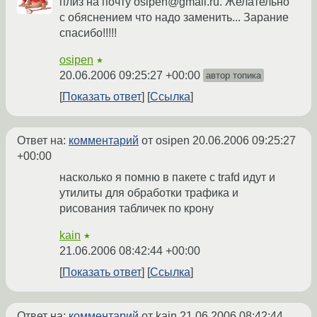
плиз на почту osipen@gmail.ru. Желательно
с обяснением что надо заменить... Зарание
спасибо!!!!!
osipen
★
20.06.2006 09:25:27 +00:00
автор топика
Показать ответ
Ссылка
Ответ на:
комментарий
от osipen
20.06.2006 09:25:27
+00:00
насколько я помню в пакете с trafd идут и
утилиты для обработки трафика и
рисования табличек по крону
kain
★
21.06.2006 08:42:44 +00:00
Показать ответ
Ссылка
Ответ на:
комментарий
от kain
21.06.2006 08:42:44