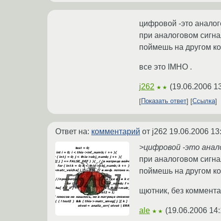
цифровой -это аналог
при аналоговом сигнал
поймешь на другом ко
все это IMHO .
j262
(
19.06.2006 1
★★
Показать ответ
Ссылка
Ответ на:
комментарий
от j262
19.06.2006 13
>цифровой -это анал
при аналоговом сигнал
поймешь на другом ко
щютник, без коммента
ale
(
19.06.2006 14:
★★