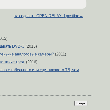
как сделать OPEN RELAY d postfixe
→
015)
давать DVB-C
(2015)
ленькие аналоговые камеры?
(2011)
а твиче тред.
(2016)
лов с кабельного или спутникового ТВ, чем
Вверх