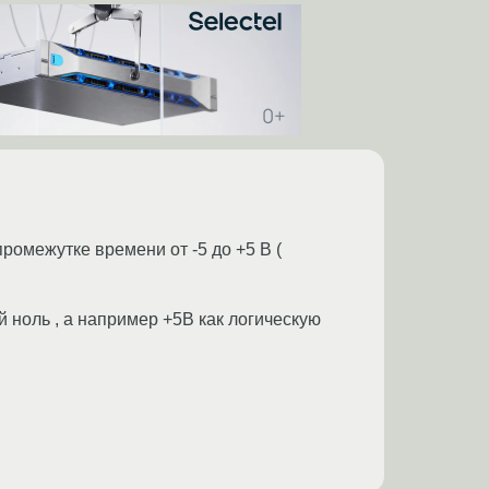
омежутке времени от -5 до +5 В (
 ноль , а например +5В как логическую