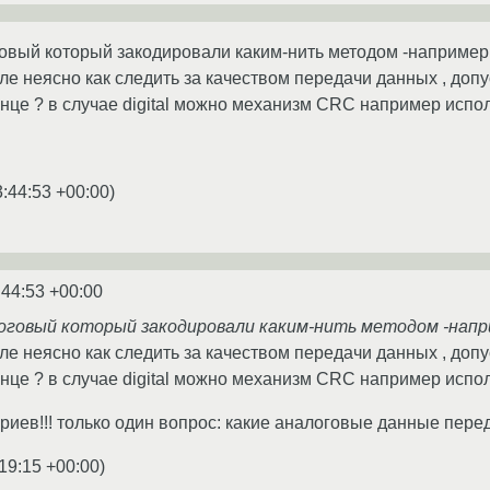
овый который закодировали каким-нить методом -например 
е неясно как следить за качеством передачи данных , допус
нце ? в случае digital можно механизм CRC например испол
3:44:53 +00:00
)
:44:53 +00:00
оговый который закодировали каким-нить методом -напри
е неясно как следить за качеством передачи данных , допус
нце ? в случае digital можно механизм CRC например испо
риев!!! только один вопрос: какие аналоговые данные пере
19:15 +00:00
)