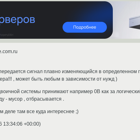
e.com.ru
передается сигнал плавно изменяющийся в определенном пр
ра!!! , может быть любым в зависимости от нужд )
воичной системы принимают например 0В как за логический
ду - мусор , отбрасывается .
ом деле там все куда интереснее ;)
6 13:34:06 +00:00
)