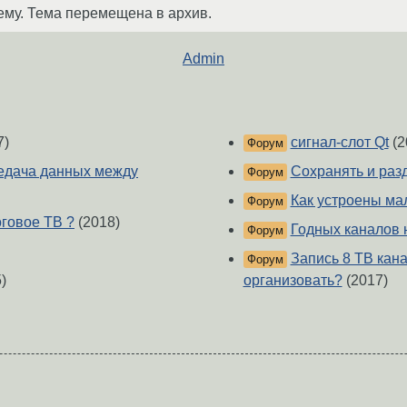
ему. Тема перемещена в архив.
Admin
7)
сигнал-слот Qt
(2
Форум
редача данных между
Сохранять и раз
Форум
Как устроены ма
Форум
оговое ТВ ?
(2018)
Годных каналов н
Форум
Запись 8 ТВ кана
Форум
)
организовать?
(2017)