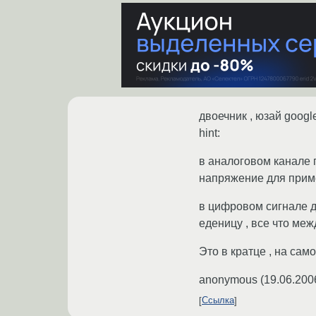
двоечник , юзай googl
hint:
в аналоговом канале 
напряжение для приме
в цифровом сигнале д
еденицу , все что меж
Это в кратце , на сам
anonymous
(
19.06.200
Ссылка