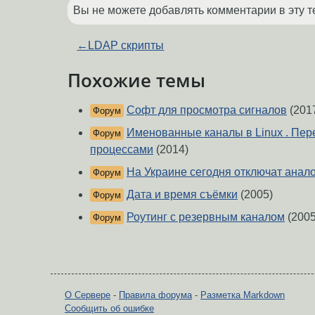
Вы не можете добавлять комментарии в эту т
←
LDAP скрипты
Похожие темы
Софт для просмотра сигналов
(201
Форум
Именованные каналы в Linux . Пе
Форум
процессами
(2014)
На Украине сегодня отключат анал
Форум
Дата и время съёмки
(2005)
Форум
Роутинг с резервным каналом
(2005
Форум
О Сервере
-
Правила форума
-
Разметка Markdown
Сообщить об ошибке