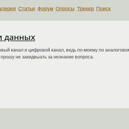
алерея
Статьи
Форум
Опросы
Трекер
Поиск
и данных
овый канал и цифровой канал, ведь по-моему по аналогово
прошу не закидвыать за незнание вопроса.