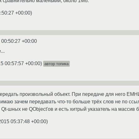
ек сравнительно маленький, около 1Мб.
:50:27 +00:00
)
 00:50:27 +00:00
..
15 00:57:57 +00:00
)
автор топика
ередать произвольный объект. При передаче для него ЕМН
онимаю зачем передавать что-то больше трёх слов не по ссы
 Qt-шных не QObject'ов и есть хитрый указатель на массив б
2015 05:37:48 +00:00
)