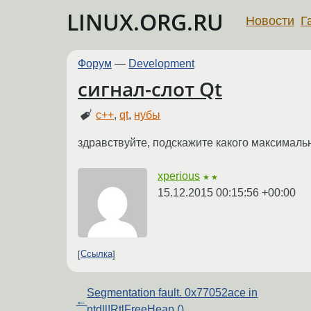
LINUX.ORG.RU
Новости
Г
Форум
—
Development
сигнал-слот Qt
c++
,
qt
,
нубы
здравствуйте, подскажите какого максималь
xperious
★★
15.12.2015 00:15:56 +00:00
Ссылка
Segmentation fault. 0x77052ace in
←
ntdll!RtlFreeHeap ()