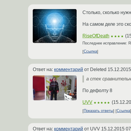
Столько, сколько нужн
На самом деле это ско
RiseOfDeath
(
1
★★★★
Последнее исправление: R
Ссылка
Ответ на:
комментарий
от Deleted
15.12.2015
а стек сравнительн
По дефолту 8
UVV
(
15.12.20
★★★★★
Показать ответы
Ссылка
Ответ на:
комментарий
от UVV
15.12.2015 07