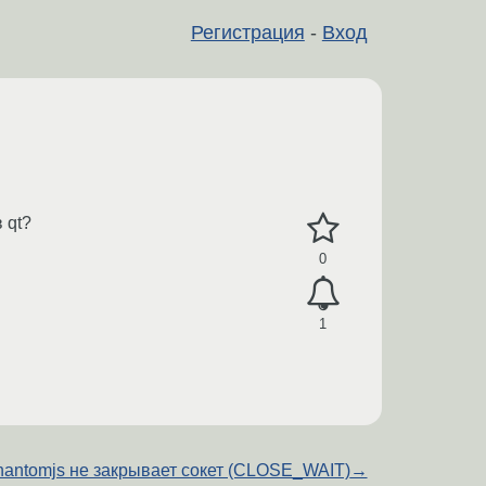
Регистрация
-
Вход
 qt?
0
1
hantomjs не закрывает сокет (CLOSE_WAIT)
→