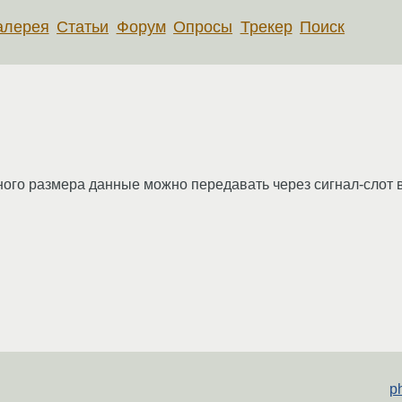
алерея
Статьи
Форум
Опросы
Трекер
Поиск
ного размера данные можно передавать через сигнал-слот в
p