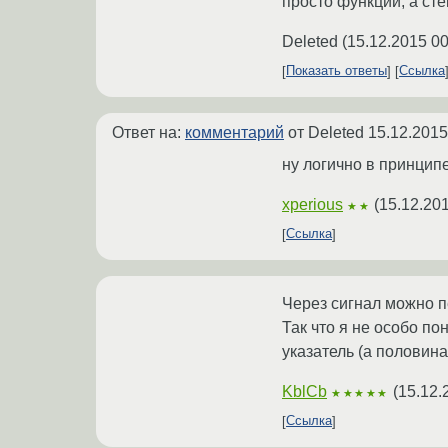
просто функции, а ст
Deleted
(
15.12.2015 00
Показать ответы
Ссылка
Ответ на:
комментарий
от Deleted
15.12.2015
ну логично в принципе.
xperious
(
15.12.20
★★
Ссылка
Через сигнал можно п
Так что я не особо п
указатель (а половина
KblCb
(
15.12.
★★★★★
Ссылка