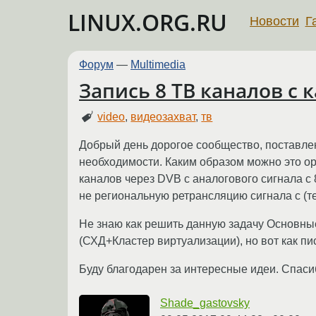
LINUX.ORG.RU
Новости
Г
Форум
—
Multimedia
Запись 8 ТВ каналов с 
video
,
видеозахват
,
тв
Добрый день дорогое сообщество, поставле
необходимости. Каким образом можно это о
каналов через DVB с аналогового сигнала с 
не региональную ретрансляцию сигнала с (те
Не знаю как решить данную задачу Основны
(СХД+Кластер виртуализации), но вот как пи
Буду благодарен за интересные идеи. Спаси
Shade_gastovsky