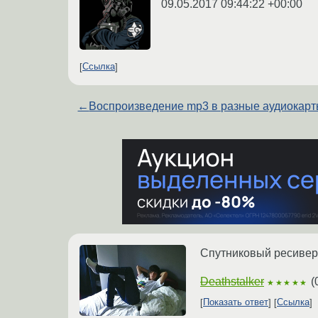
09.05.2017 09:44:22 +00:00
Ссылка
←
Воспроизведение mp3 в разные аудиокар
Спутниковый ресивер G
Deathstalker
(
★★★★★
Показать ответ
Ссылка