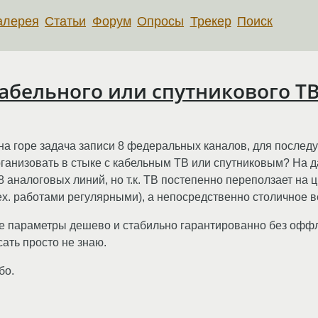
алерея
Статьи
Форум
Опросы
Трекер
Поиск
кабельного или спутникового Т
на горе задача записи 8 федеральных каналов, для послед
рганизовать в стыке с кабельным ТВ или спутниковым? На 
8 аналоговых линий, но т.к. ТВ постепенно переползает на 
х. работами регулярными), а непосредственно столичное ве
е параметры дешево и стабильно гарантированно без оффла
сать просто не знаю.
бо.