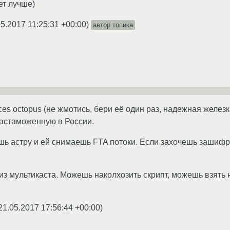
ет лучше)
05.2017 11:25:31 +00:00
)
автор топика
ices octopus (не жмотись, бери её один раз, надежная желез
астаможенную в России.
шь астру и ей снимаешь FTA потоки. Если захочешь зашифро
з мультикаста. Можешь наколхозить скрипт, можешь взять
21.05.2017 17:56:44 +00:00
)