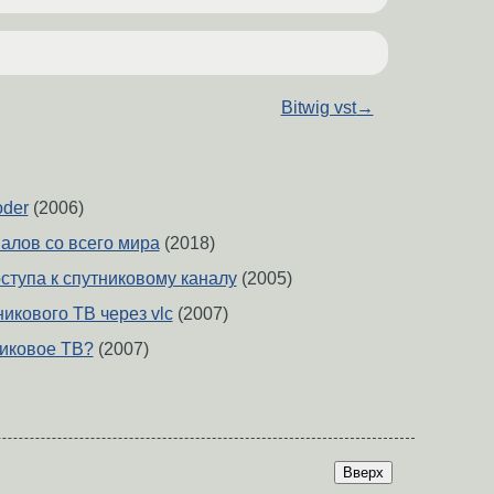
Bitwig vst
→
oder
(2006)
алов со всего мира
(2018)
ступа к спутниковому каналу
(2005)
икового ТВ через vlc
(2007)
никовое ТВ?
(2007)
Вверх