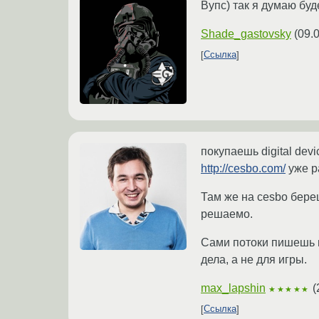
Вупс) так я думаю буд
Shade_gastovsky
(
09.
Ссылка
покупаешь digital dev
http://cesbo.com/
уже р
Там же на cesbo бере
решаемо.
Сами потоки пишешь и
дела, а не для игры.
max_lapshin
(
★★★★★
Ссылка