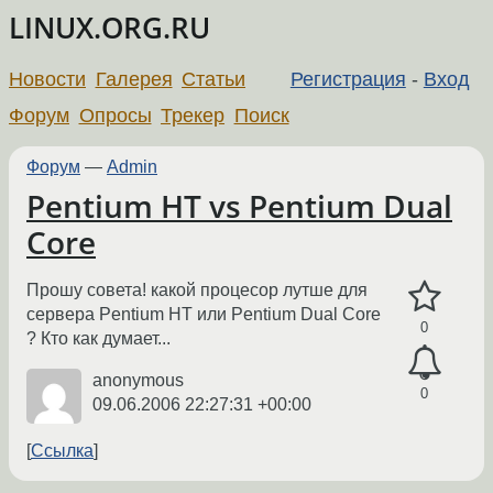
LINUX.ORG.RU
Новости
Галерея
Статьи
Регистрация
-
Вход
Форум
Опросы
Трекер
Поиск
Форум
—
Admin
Pentium HT vs Pentium Dual
Core
Прошу совета! какой процесор лутше для
сервера Pentium HT или Pentium Dual Core
0
? Кто как думает...
anonymous
0
09.06.2006 22:27:31 +00:00
Ссылка