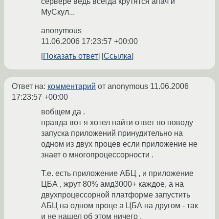
сервере ведь всегда крутятся апач и
МуСкул...
anonymous
11.06.2006 17:23:57 +00:00
Показать ответ
Ссылка
Ответ на:
комментарий
от anonymous
11.06.2006
17:23:57 +00:00
вобщем да .
правда вот я хотел найти ответ по поводу
запуска приложений принудительно на
одном из двух процев если приложение не
знает о многопроцессорности .
Т.е. есть приложение АБЦ , и приложение
ЦБА , жрут 80% амд3000+ каждое, а на
двухпроцессорной платформе запустить
АБЦ на одном проце а ЦБА на другом - так
и не нашел об этом ничего .