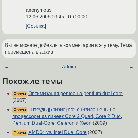
anonymous
12.06.2006 09:45:10 +00:00
Ссылка
Вы не можете добавлять комментарии в эту тему. Тема
перемещена в архив.
←
Admin
→
Похожие темы
Оптимизация gentoo на pentium dual core
Форум
(2007)
[Штеуды][кризис]Intel снизила цены на
Форум
процессоры из линеек Core 2 Quad, Core 2 Duo,
Pentium Dual-Core, Celeron и Xeon
(2009)
AMD64 vs. Intel Dual Core
(2007)
Форум