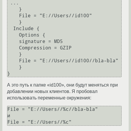
 ...

    }

    File = "E://Users//id100"

    }

  Include {

    Options {

    signature = MD5

    Compression = GZIP

    }

    File = "E://Users//id100//bla-bla"

    }

А это путь к папке «id100», они будут меняться при
добавлении новых клиентов. Я пробовал
использовать переменные окружения:
File = "E://Users//%c//bla-bla"

и
