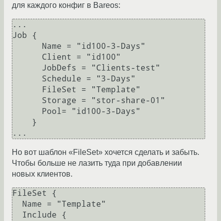
для каждого конфиг в Bareos:
...

Job {

      Name = "id100-3-Days"

      Client = "id100"

      JobDefs = "Clients-test"

      Schedule = "3-Days"

      FileSet = "Template"

      Storage = "stor-share-01"

      Pool= "id100-3-Days"

    }

Но вот шаблон «FileSet» хочется сделать и забыть.
Чтобы больше не лазить туда при добавлении
новых клиентов.
FileSet {

  Name = "Template"

  Include {
