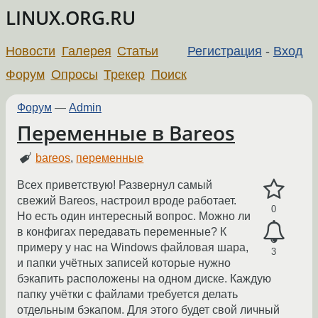
LINUX.ORG.RU
Новости
Галерея
Статьи
Регистрация
-
Вход
Форум
Опросы
Трекер
Поиск
Форум
—
Admin
Переменные в Bareos
bareos
,
переменные
Всех приветствую! Развернул самый
свежий Bareos, настроил вроде работает.
0
Но есть один интересный вопрос. Можно ли
в конфигах передавать переменные? К
примеру у нас на Windows файловая шара,
3
и папки учётных записей которые нужно
бэкапить расположены на одном диске. Каждую
папку учётки с файлами требуется делать
отдельным бэкапом. Для этого будет свой личный