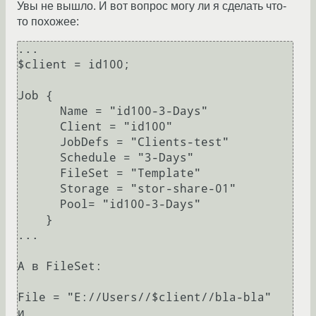
Увы не вышло. И вот вопрос могу ли я сделать что-
то похожее:
...

$client = id100;

Job {

      Name = "id100-3-Days"

      Client = "id100"

      JobDefs = "Clients-test"

      Schedule = "3-Days"

      FileSet = "Template"

      Storage = "stor-share-01"

      Pool= "id100-3-Days"

    }

...

А в FileSet:

File = "E://Users//$client//bla-bla"

и
