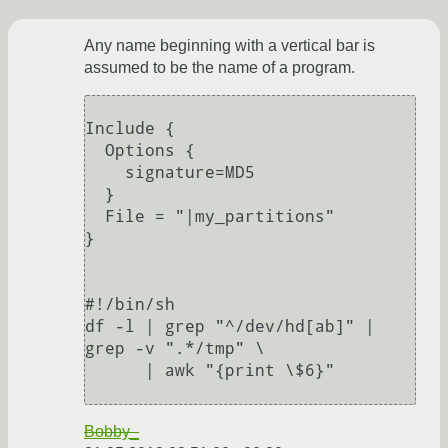
Any name beginning with a vertical bar is
assumed to be the name of a program.
Include {

  Options {

    signature=MD5

  }

  File = "|my_partitions"

}

#!/bin/sh

df -l | grep "^/dev/hd[ab]" | 
grep -v ".*/tmp" \

      | awk "{print \$6}"

Bobby_