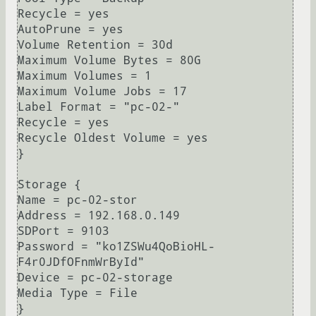
Recycle = yes

AutoPrune = yes

Volume Retention = 30d

Maximum Volume Bytes = 80G

Maximum Volumes = 1

Maximum Volume Jobs = 17

Label Format = "pc-02-"

Recycle = yes

Recycle Oldest Volume = yes

}

Storage {

Name = pc-02-stor

Address = 192.168.0.149

SDPort = 9103

Password = "ko1ZSWu4QoBioHL-
F4r0JDfOFnmWrById"

Device = pc-02-storage

Media Type = File

}
