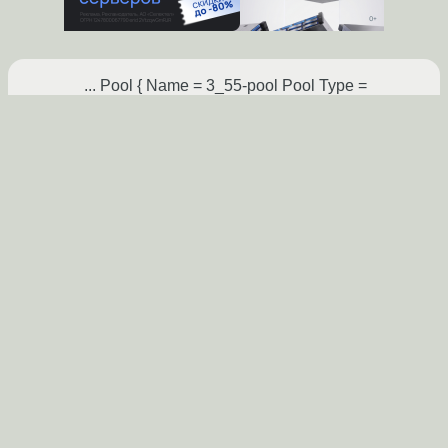
... Pool { Name = 3_55-pool Pool Type =
Backup Recycle = yes Volume Retention = 30
days Label Format = «archive» Maximum
Volume Bytes = 20GB Maximum Volumes = 5
Purge Oldest Volume = yes } ...
anonymous
14.11.2012 06:50:27 +00:00
Показать ответ
Ссылка
Ответ на:
комментарий
от anonymous
14.11.2012
06:50:27 +00:00
Что то не понял, что этот конфиг изменит?
Вместе одного тома будут создаваться 5
томов.