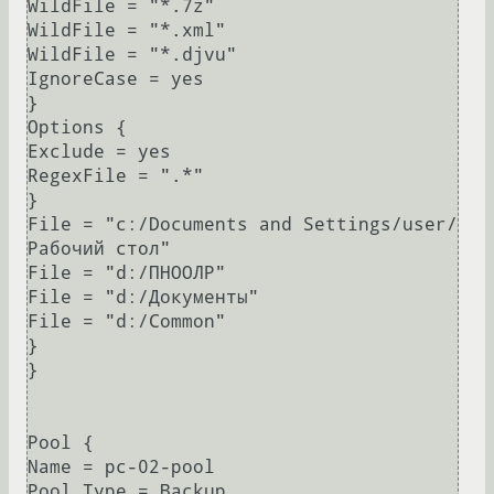
WildFile = "*.7z"

WildFile = "*.xml"

WildFile = "*.djvu"

IgnoreCase = yes

}

Options {

Exclude = yes

RegexFile = ".*"

}

File = "c:/Documents and Settings/user/
Рабочий стол"

File = "d:/ПНООЛР"

File = "d:/Документы"

File = "d:/Common"

}

}

Pool {

Name = pc-02-pool

Pool Type = Backup
