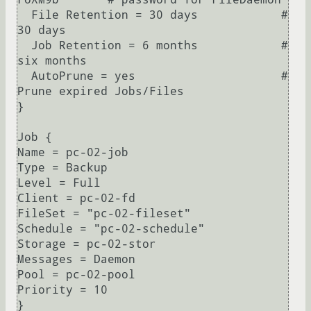
  File Retention = 30 days            # 
30 days

  Job Retention = 6 months            # 
six months

  AutoPrune = yes                     # 
Prune expired Jobs/Files

}

Job {

Name = pc-02-job

Type = Backup

Level = Full

Client = pc-02-fd

FileSet = "pc-02-fileset"

Schedule = "pc-02-schedule"

Storage = pc-02-stor

Messages = Daemon

Pool = pc-02-pool

Priority = 10

}
