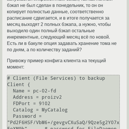
бэкап не был сделан в понедельник, то он он
копирует полностью данные, соответственно
расписание сдвигается, и в итоге получается за
месяц выходят 2 полных бэкапа, а нужно, чтобы
выходило один полный бэкап остальные
инкрементные, следующий месяц всё по новой.
Есть ли в бакуле опция задавать хранение тома не
по дням, а по количеству заданий?
Привожу пример конфига клиента на текущий
момент:
# Client (File Services) to backup

Client {

  Name = pc-02-fd

  Address = proizv2

  FDPort = 9102

  Catalog = MyCatalog

  Password = 
"Pd2F6HSF/VbM6+/gevgvCXuSaQ/9Qze5g2Y07x
FoXM9b"      # password for FileDaemon
