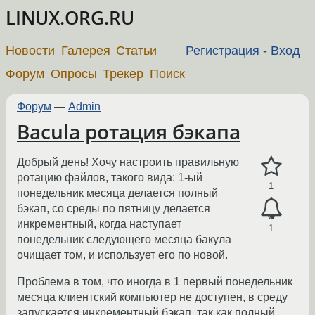
LINUX.ORG.RU
Новости
Галерея
Статьи
Регистрация
-
Вход
Форум
Опросы
Трекер
Поиск
Форум
—
Admin
Bacula ротация бэкапа
Добрый день! Хочу настроить правильную
ротацию файлов, такого вида: 1-ый
1
понедельник месяца делается полный
бэкап, со среды по пятницу делается
инкрементный, когда наступает
1
понедельник следующего месяца бакула
очищает том, и использует его по новой.
Проблема в том, что иногда в 1 первый понедельник
месяца клиентский компьютер не доступен, в среду
запускается инкрементный бэкап, так как полный