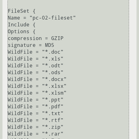
FileSet {

Name = "pc-02-fileset"

Include {

Options {

compression = GZIP

signature = MD5

WildFile = "*.doc"

WildFile = "*.xls"

WildFile = "*.odt"

WildFile = "*.ods"

WildFile = "*.docx"

WildFile = "*.xlsx"

WildFile = "*.xlsm"

WildFile = "*.ppt"

WildFile = "*.pdf"

WildFile = "*.txt"

WildFile = "*.rtf"

WildFile = "*.zip"

WildFile = "*.rar"
