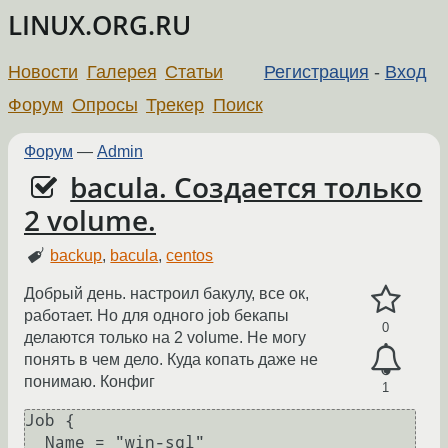
LINUX.ORG.RU
Новости
Галерея
Статьи
Регистрация
-
Вход
Форум
Опросы
Трекер
Поиск
Форум
—
Admin
bacula. Создается только
2 volume.
backup
,
bacula
,
centos
Добрый день. настроил бакулу, все ок,
работает. Но для одного job бекапы
0
делаются только на 2 volume. Не могу
понять в чем дело. Куда копать даже не
понимаю. Конфиг
1
Job {

  Name = "win-sql"         
