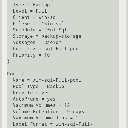
  Type = Backup                    

  Level = Full               

  Client = win-sql               

  FileSet = "win-sql"     

  Schedule = "FullSql"           

  Storage = backup-storage   

  Messages = Daemon                

  Pool = win-sql-Full-pool                

  Priority = 10                

}

Pool {

  Name = win-sql-Full-pool

  Pool Type = Backup  

  Recycle = yes 

  AutoPrune = yes      

  Maximum Volumes = 12

  Volume Retention = 9 days

  Maximum Volume Jobs = 1

  Label Format = win-sql-Full-
