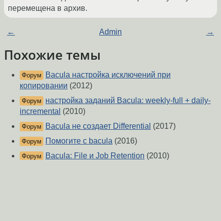
перемещена в архив.
←
Admin
→
Похожие темы
Bacula настройка исключений при
Форум
копировании
(2012)
настройка заданий Bacula: weekly-full + daily-
Форум
incremental
(2010)
Bacula не создает Differential
(2017)
Форум
Помогите с bacula
(2016)
Форум
Bacula: File и Job Retention
(2010)
Форум
Переопределение Storage в секции Schedule
Форум
(2014)
Bacula job is waiting for a mount request
(2015)
Форум
Bacula. Volume Name - неверная генерация
Форум