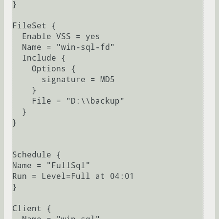
}

FileSet {

  Enable VSS = yes

  Name = "win-sql-fd"  

  Include {

    Options {

      signature = MD5

    }

    File = "D:\\backup"

  }

}

Schedule {

Name = "FullSql"

Run = Level=Full at 04:01

}

Client {
