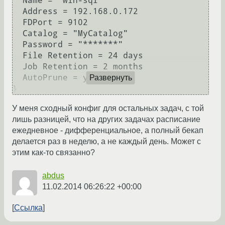
  Name = "win-sql"

  Address = 192.168.0.172

  FDPort = 9102

  Catalog = "MyCatalog"

  Password = "*******"

  File Retention = 24 days

  Job Retention = 2 months

  AutoPrune = yes

Развернуть
У меня сходный конфиг для остальных задач, с той
лишь разницей, что на других задачах расписание
ежедневное - дифференциальное, а полный бекап
делается раз в неделю, а не каждый день. Может с
этим как-то связанно?
abdus
11.02.2014 06:26:22 +00:00
Ссылка