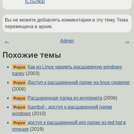
Ссылка
Вы не можете добавлять комментарии в эту тему. Тема
перемещена в архив.
←
Admin
→
Похожие темы
Как из Linux увидеть расшареную windows
Форум
папку
(2003)
Доступ к расшаренной папке на linux сервере
Форум
(2006)
Расшаренная папка из интернета
(2006)
Форум
[samba] - доступ к расшаренной папке
Форум
windows
(2010)
доступ к расшаренной win папке из red hat в
Форум
vmware
(2019)