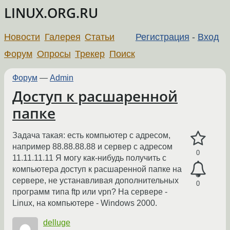
LINUX.ORG.RU
Новости
Галерея
Статьи
Регистрация
-
Вход
Форум
Опросы
Трекер
Поиск
Форум
—
Admin
Доступ к расшаренной
папке
Задача такая: есть компьютер с адресом,
например 88.88.88.88 и сервер с адресом
0
11.11.11.11 Я могу как-нибудь получить с
компьютера доступ к расшаренной папке на
сервере, не устанавливая дополнительных
0
программ типа ftp или vpn? На сервере -
Linux, на компьютере - Windows 2000.
delluge