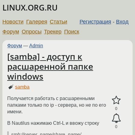
LINUX.ORG.RU
Новости
Галерея
Статьи
Регистрация
-
Вход
Форум
Опросы
Трекер
Поиск
Форум
—
Admin
[samba] - доступ к
расшаренной папке
windows
samba
Получается работать с расшаренными
папками только по ip - сервера, но не по его
0
имени.
В Nautilus нажимаю Ctrl-L и ввожу строку
0
smb://server_name/share_name/