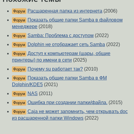
Расшаренная папка из интернета
(2006)
Форум
Показать общие папки Samba в файловом
Форум
менеджере
(2018)
Samba: Проблема с доступом
(2022)
Форум
Dolphin не отображает сеть Samba
(2022)
Форум
Доступ к компьютерам (шары, общие
Форум
принтеры) по имени в сети
(2025)
Почему su работает так?
(2010)
Форум
Показать общие папки Samba в ФМ
Форум
Dolphin/KDE5
(2021)
NAS
(2011)
Форум
Ошибка при создании папки/файла.
(2015)
Форум
Caja не может запомнить, чем открывать doc
Форум
из расшаренной папки Windows
(2022)