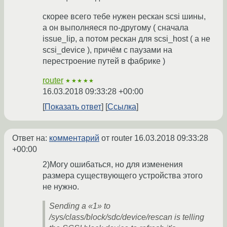
скорее всего тебе нужен рескан scsi шины,
а он выполняеся по-другомy ( сначала
issue_lip, а потом рескан для scsi_host ( а не
scsi_device ), причём с паузами на
перестроение путей в фабрике )
router
★★★★★
16.03.2018 09:33:28 +00:00
Показать ответ
Ссылка
Ответ на:
комментарий
от router
16.03.2018 09:33:28
+00:00
2)Могу ошибаться, но для изменения
размера существующего устройства этого
не нужно.
Sending a «1» to
/sys/class/block/sdc/device/rescan is telling