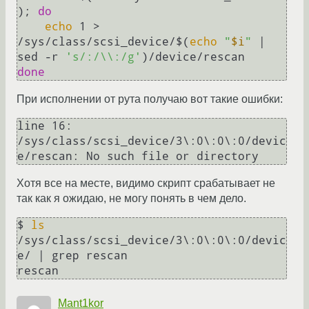
); 
do
echo
 1 > 
/sys/class/scsi_device/$(
echo
"
$i
"
 | 
sed -r 
's/:/\\:/g'
done
При исполнении от рута получаю вот такие ошибки:
line 16: 
/sys/class/scsi_device/3\:0\:0\:0/devic
e/rescan: No such file or directory
Хотя все на месте, видимо скрипт срабатывает не
так как я ожидаю, не могу понять в чем дело.
$ 
ls
/sys/class/scsi_device/3\:0\:0\:0/devic
e/ | grep rescan

rescan
Mant1kor