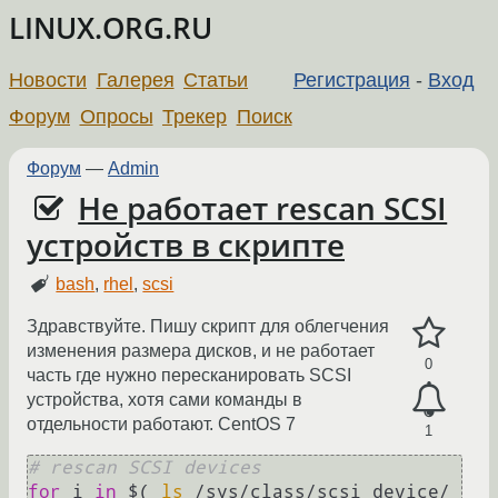
LINUX.ORG.RU
Новости
Галерея
Статьи
Регистрация
-
Вход
Форум
Опросы
Трекер
Поиск
Форум
—
Admin
Не работает rescan SCSI
устройств в скрипте
bash
,
rhel
,
scsi
Здравствуйте. Пишу скрипт для облегчения
изменения размера дисков, и не работает
0
часть где нужно пересканировать SCSI
устройства, хотя сами команды в
отдельности работают. CentOS 7
1
# rescan SCSI devices
for
 i 
in
 $( 
ls
 /sys/class/scsi_device/ 