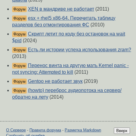
XEN в мандриве не работает
(2011)
Форум
esx + rhel5 x86-64. Перечитать таблицу
Форум
разделов без отмонтирования ФС
(2010)
Скрипт летит по коду без остановок на wait
Форум
$pid
(2024)
Есть ли истории успеха использования zram?
Форум
(2013)
Перенос винта на другую мать Kernel panic -
Форум
not syncing: Attempted to kill
(2011)
Gentoo не работает звук
(2019)
Форум
(howto) переброс аудиопотока на сервер/
Форум
обратно на лету
(2014)
О Сервере
-
Правила форума
-
Разметка Markdown
Вверх
Сообщить об ошибке