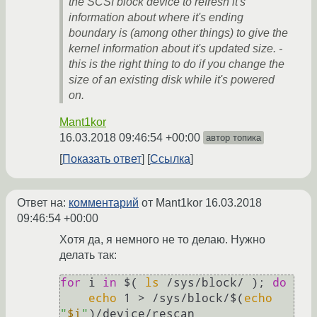
the SCSI block device to refresh it's
information about where it's ending
boundary is (among other things) to give the
kernel information about it's updated size. -
this is the right thing to do if you change the
size of an existing disk while it's powered
on.
Mant1kor
16.03.2018 09:46:54 +00:00
автор топика
Показать ответ
Ссылка
Ответ на:
комментарий
от Mant1kor
16.03.2018
09:46:54 +00:00
Хотя да, я немного не то делаю. Нужно
делать так:
for
 i 
in
 $( 
ls
 /sys/block/ ); 
do
echo
 1 > /sys/block/$(
echo
"
$i
"