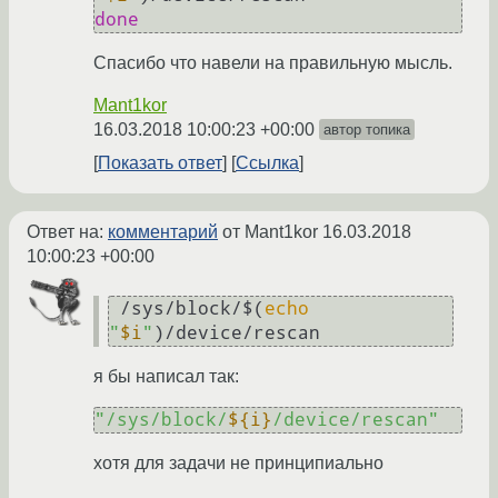
done
Спасибо что навели на правильную мысль.
Mant1kor
16.03.2018 10:00:23 +00:00
автор топика
Показать ответ
Ссылка
Ответ на:
комментарий
от Mant1kor
16.03.2018
10:00:23 +00:00
 /sys/block/$(
echo
"
$i
"
)/device/rescan
я бы написал так:
"/sys/block/
${i}
/device/rescan"
хотя для задачи не принципиально