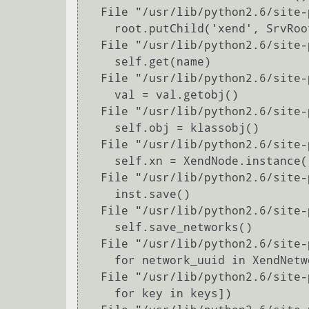
  File "/usr/lib/python2.6/site-packages/xen/xend/server/SrvServer.py", line 251, in create

    root.putChild('xend', SrvRoot())

  File "/usr/lib/python2.6/site-packages/xen/xend/server/SrvRoot.py", line 40, in __init__

    self.get(name)

  File "/usr/lib/python2.6/site-packages/xen/web/SrvDir.py", line 84, in get

    val = val.getobj()

  File "/usr/lib/python2.6/site-packages/xen/web/SrvDir.py", line 52, in getobj

    self.obj = klassobj()

  File "/usr/lib/python2.6/site-packages/xen/xend/server/SrvNode.py", line 30, in __init__

    self.xn = XendNode.instance()

  File "/usr/lib/python2.6/site-packages/xen/xend/XendNode.py", line 949, in instance

    inst.save()

  File "/usr/lib/python2.6/site-packages/xen/xend/XendNode.py", line 484, in save

    self.save_networks()

  File "/usr/lib/python2.6/site-packages/xen/xend/XendNode.py", line 499, in save_networks

    for network_uuid in XendNetwork.get_all()])

  File "/usr/lib/python2.6/site-packages/xen/xend/XendBase.py", line 102, in get_record

    for key in keys])
