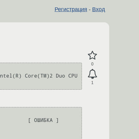
Регистрация
-
Вход
0
l(R) Core(TM)2 Duo CPU     
1
         [ ОШИБКА ]
