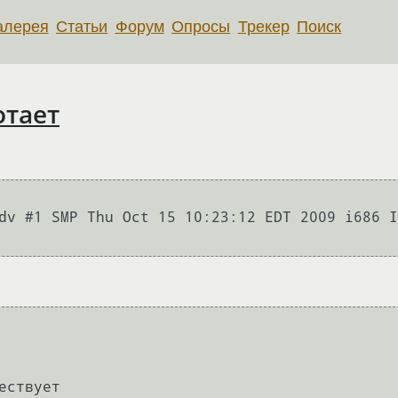
алерея
Статьи
Форум
Опросы
Трекер
Поиск
отает
v #1 SMP Thu Oct 15 10:23:12 EDT 2009 i686 Inte
                                             
ствует
