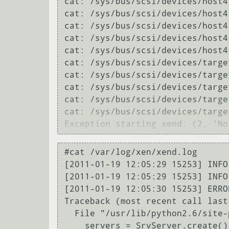
cat: /sys/bus/scsi/devices/host4
cat: /sys/bus/scsi/devices/host4
cat: /sys/bus/scsi/devices/host4
cat: /sys/bus/scsi/devices/host4
cat: /sys/bus/scsi/devices/host4
cat: /sys/bus/scsi/devices/targe
cat: /sys/bus/scsi/devices/targe
cat: /sys/bus/scsi/devices/targe
cat: /sys/bus/scsi/devices/targe
cat: /sys/bus/scsi/devices/targe
#cat /var/log/xen/xend.log

[2011-01-19 12:05:29 15253] INFO
[2011-01-19 12:05:29 15253] INFO
[2011-01-19 12:05:30 15253] ERRO
Traceback (most recent call last)
  File "/usr/lib/python2.6/site-packages/xen/xend/server/SrvDaemon.py", line 348, in run

    servers = SrvServer.create()
