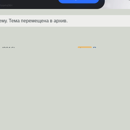
ему. Тема перемещена в архив.
в
(2016)
Подключенные к 
Форум
SATA II не видятся как 
e
(2008)
udev правила не
Форум
t has no attribute
Не монтируется 
Форум
Card-reader не чи
Форум
?
(2010)
сказёвая трабла
Форум