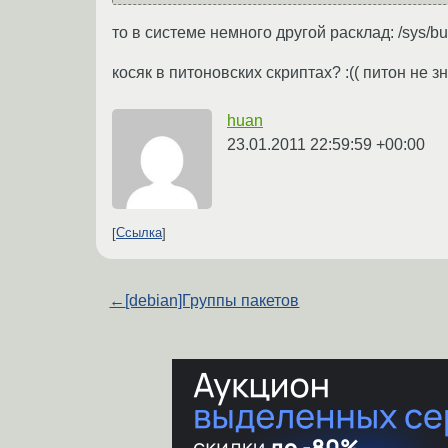
то в системе немного другой расклад: /sys/bus/
косяк в питоновских скриптах? :(( питон не з
huan
23.01.2011 22:59:59 +00:00
Ссылка
←
[debian]Группы пакетов