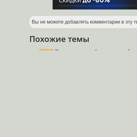
Вы не можете добавлять комментарии в эту т
Похожие темы
Порядок вывода блочных устройст
Форум
motorola krzr k1 как usb mass storag
Форум
Python - AttributeError: 'module' objec
Форум
'SymbolInventory'
(2010)
scsi tape dat24
(2005)
Форум
Удалил /dev/sdb, как создать заново
Форум
О Сервере
-
Правила форума
-
Разметка Markdown