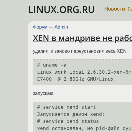
LINUX.ORG.RU
Новости
Г
Форум
—
Admin
XEN в мандриве не раб
удалил, и заново переустановил весь XEN
# uname -a

Linux work.local 2.6.30.2-xen-6md
запускаю
# service xend start

Запускается демон xend:         
# service xend status

xend остановлен, но pid-файл суще