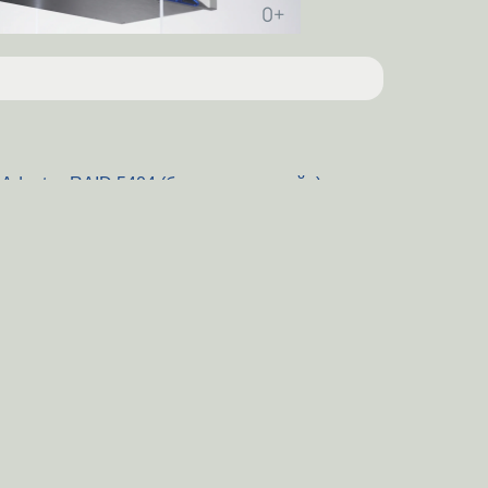
Adaptec RAID 5404 (без создания рейд) диски
блочные устройства
(2020)
 работают
(2007)
usb-флешка через удлинитель
(2006)
тает карту
(2013)
(2006)
Вверх