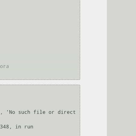
ога

, 'No such file or direct
