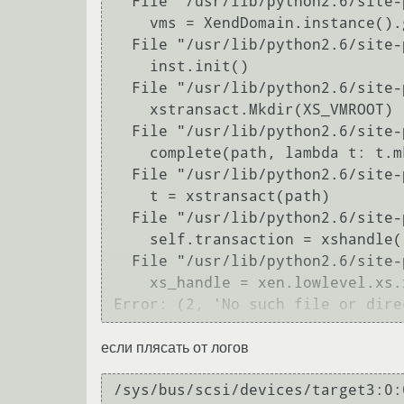
  File "/usr/lib/python2.6/site-packages/xen/xend/XendNetwork.py", line 196, in get_VIFs

    vms = XendDomain.instance().get_all_vms()

  File "/usr/lib/python2.6/site-packages/xen/xend/XendDomain.py", line 1778, in instance

    inst.init()

  File "/usr/lib/python2.6/site-packages/xen/xend/XendDomain.py", line 113, in init

    xstransact.Mkdir(XS_VMROOT)

  File "/usr/lib/python2.6/site-packages/xen/xend/xenstore/xstransact.py", line 355, in Mkdir

    complete(path, lambda t: t.mkdir(*args))

  File "/usr/lib/python2.6/site-packages/xen/xend/xenstore/xstransact.py", line 361, in complete

    t = xstransact(path)

  File "/usr/lib/python2.6/site-packages/xen/xend/xenstore/xstransact.py", line 29, in __init__

    self.transaction = xshandle().transaction_start()

  File "/usr/lib/python2.6/site-packages/xen/xend/xenstore/xsutil.py", line 18, in xshandle

    xs_handle = xen.lowlevel.xs.xs()

если плясать от логов