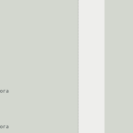
ога

ога
