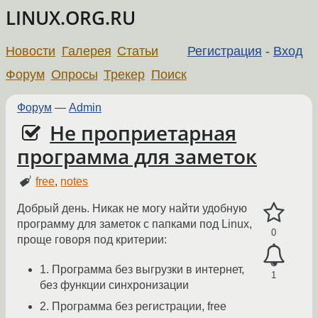
LINUX.ORG.RU
Новости
Галерея
Статьи
Регистрация
-
Вход
Форум
Опросы
Трекер
Поиск
Форум
—
Admin
Не проприетарная
программа для заметок
free
,
notes
Добрый день. Никак не могу найти удобную
программу для заметок с папками под Linux,
0
проще говоря под критерии:
1. Программа без выгрузки в интернет,
1
без функции синхронизации
2. Программа без регистрации, free