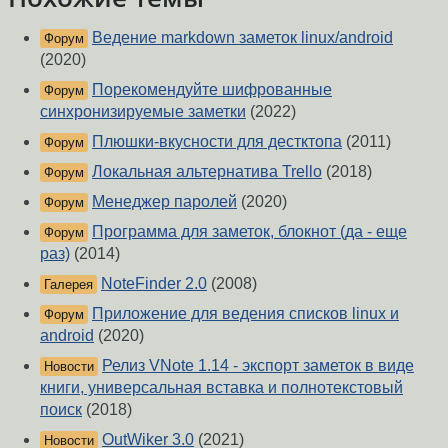
Ведение markdown заметок linux/android
Форум
(2020)
Порекомендуйте шифрованные
Форум
синхронизируемые заметки
(2022)
Плюшки-вкусности для дестктопа
(2011)
Форум
Локальная альтернатива Trello
(2018)
Форум
Менеджер паролей
(2020)
Форум
Программа для заметок, блокнот (да - еще
Форум
раз)
(2014)
NoteFinder 2.0
(2008)
Галерея
Приложение для ведения списков linux и
Форум
android
(2020)
Релиз VNote 1.14 - экспорт заметок в виде
Новости
книги, универсальная вставка и полнотекстовый
поиск
(2018)
OutWiker 3.0
(2021)
Новости