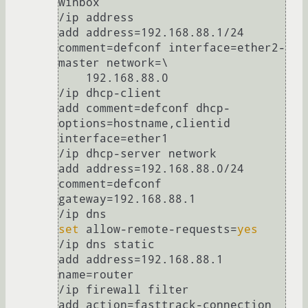
winbox

/ip address

add address=192.168.88.1/24 
comment=defconf interface=ether2-
master network=\

    192.168.88.0

/ip dhcp-client

add comment=defconf dhcp-
options=hostname,clientid 
interface=ether1

/ip dhcp-server network

add address=192.168.88.0/24 
comment=defconf 
gateway=192.168.88.1

set
 allow-remote-requests=
yes
/ip dns static

add address=192.168.88.1 
name=router

/ip firewall filter

add action=fasttrack-connection 