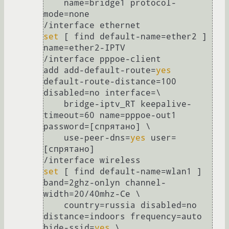
    name=bridge1 protocol-
mode=none

set
 [ find default-name=ether2 ] 
name=ether2-IPTV

/interface pppoe-client

add add-default-route=
yes
default-route-distance=100 
disabled=no interface=\

    bridge-iptv_RT keepalive-
timeout=60 name=pppoe-out1 
password=[спрятано] \

    use-peer-dns=
yes
 user=
[спрятано]

set
 [ find default-name=wlan1 ] 
band=2ghz-onlyn channel-
width=20/40mhz-Ce \

    country=russia disabled=no 
distance=indoors frequency=auto 
hide-ssid=
yes
 \
