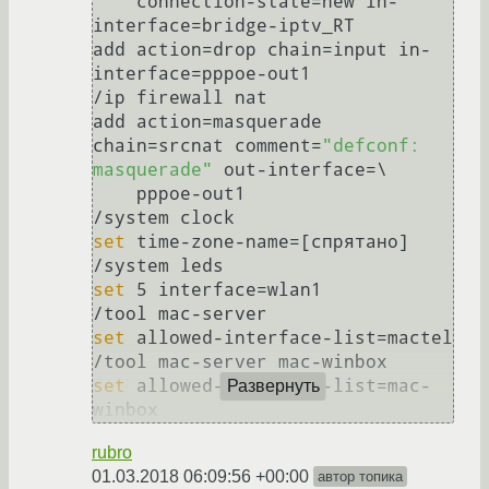
    connection-state=new in-
interface=bridge-iptv_RT

add action=drop chain=input in-
interface=pppoe-out1

/ip firewall nat

add action=masquerade 
chain=srcnat comment=
"defconf: 
masquerade"
 out-interface=\

    pppoe-out1

set
 time-zone-name=[спрятано]

set
 5 interface=wlan1

set
 allowed-interface-list=mactel

set
 allowed-interface-list=mac-
Развернуть
rubro
01.03.2018 06:09:56 +00:00
автор топика