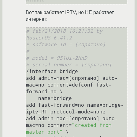
Вот так работает IPTV, но НЕ работает
интернет:
# feb/21/2018 16:21:32 by 
RouterOS 6.41.2
# software id = [спрятано]
#
# model = 951Ui-2HnD
# serial number = [спрятано]
/interface bridge

add admin-mac=[спрятано] auto-
mac=no comment=defconf fast-
forward=no \

    name=bridge

add fast-forward=no name=bridge-
iptv_RT protocol-mode=none

add admin-mac=[спрятано] auto-
mac=no comment=
"created from 
master port"
 \
