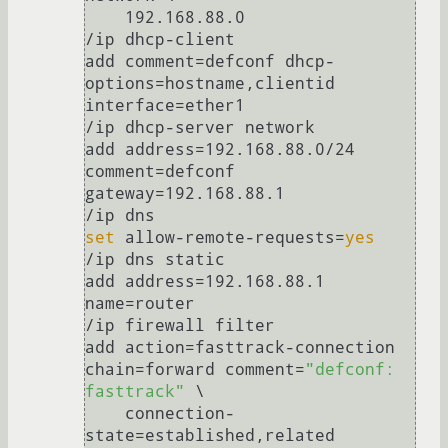
    192.168.88.0

/ip dhcp-client

add comment=defconf dhcp-
options=hostname,clientid 
interface=ether1

/ip dhcp-server network

add address=192.168.88.0/24 
comment=defconf 
gateway=192.168.88.1

set
 allow-remote-requests=
yes
/ip dns static

add address=192.168.88.1 
name=router

/ip firewall filter

add action=fasttrack-connection 
chain=forward comment=
"defconf: 
fasttrack"
 \

    connection-
state=established,related
