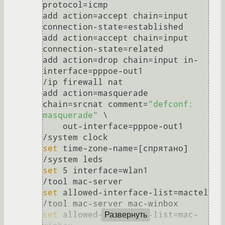
protocol=icmp

add action=accept chain=input 
connection-state=established

add action=accept chain=input 
connection-state=related

add action=drop chain=input in-
interface=pppoe-out1

/ip firewall nat

add action=masquerade 
chain=srcnat comment=
"defconf: 
masquerade"
 \

    out-interface=pppoe-out1

set
 time-zone-name=[спрятано]

set
 5 interface=wlan1

set
 allowed-interface-list=mactel

set
 allowed-interface-list=mac-
Развернуть