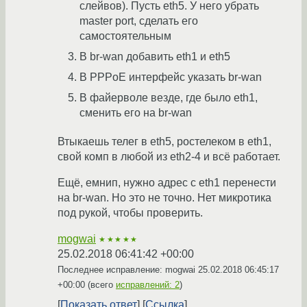
слейвов). Пусть eth5. У него убрать
master port, сделать его
самостоятельным
В br-wan добавить eth1 и eth5
В PPPoE интерфейс указать br-wan
В файерволе везде, где было eth1,
сменить его на br-wan
Втыкаешь телег в eth5, ростелеком в eth1,
свой комп в любой из eth2-4 и всё работает.
Ещё, емнип, нужно адрес с eth1 перенести
на br-wan. Но это не точно. Нет микротика
под рукой, чтобы проверить.
mogwai
★★★★★
25.02.2018 06:41:42 +00:00
Последнее исправление: mogwai
25.02.2018 06:45:17
+00:00
(всего
исправлений: 2
)
Показать ответ
Ссылка