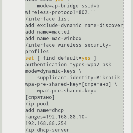
    mode=ap-bridge ssid=b 
wireless-protocol=802.11

/interface list

add exclude=dynamic name=discover

add name=mactel

add name=mac-winbox

/interface wireless security-
set
 [ find default=
yes
 ] 
authentication-types=wpa2-psk 
mode=dynamic-keys \

    supplicant-identity=MikroTik 
wpa-pre-shared-key=[спрятано] \

    wpa2-pre-shared-key=
[спрятано]

/ip pool

add name=dhcp 
ranges=192.168.88.10-
192.168.88.254

/ip dhcp-server
