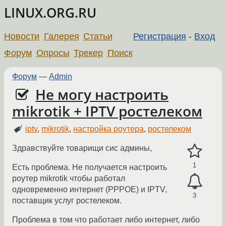
LINUX.ORG.RU
Новости
Галерея
Статьи
Регистрация
-
Вход
Форум
Опросы
Трекер
Поиск
Форум
—
Admin
Не могу настроить
mikrotik + IPTV ростелеком
iptv
,
mikrotik
,
настройка роутера
,
ростелеком
Здравствуйте товарищи сис админы,
1
Есть проблема. Не получается настроить
роутер mikrotik чтобы работал
одновременно интернет (PPPOE) и IPTV,
3
поставщик услуг ростелеком.
Проблема в том что работает либо интернет, либо