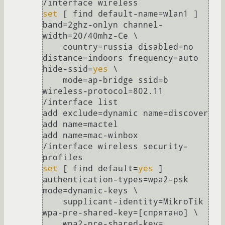
set
 [ find default-name=wlan1 ] 
band=2ghz-onlyn channel-
width=20/40mhz-Ce \

    country=russia disabled=no 
distance=indoors frequency=auto 
hide-ssid=
yes
 \

    mode=ap-bridge ssid=b 
wireless-protocol=802.11

/interface list

add exclude=dynamic name=discover

add name=mactel

add name=mac-winbox

/interface wireless security-
set
 [ find default=
yes
 ] 
authentication-types=wpa2-psk 
mode=dynamic-keys \

    supplicant-identity=MikroTik 
wpa-pre-shared-key=[спрятано] \

    wpa2-pre-shared-key=