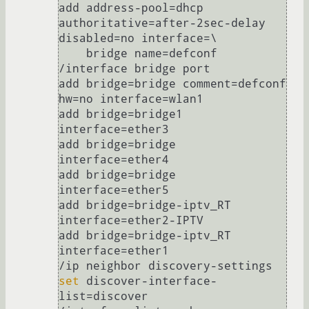
add address-pool=dhcp 
authoritative=after-2sec-delay 
disabled=no interface=\

    bridge name=defconf

/interface bridge port

add bridge=bridge comment=defconf 
hw=no interface=wlan1

add bridge=bridge1 
interface=ether3

add bridge=bridge 
interface=ether4

add bridge=bridge 
interface=ether5

add bridge=bridge-iptv_RT 
interface=ether2-IPTV

add bridge=bridge-iptv_RT 
interface=ether1

set
 discover-interface-
list=discover
