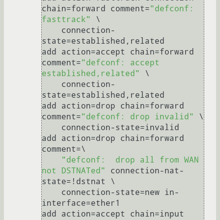
chain=forward comment=
"defconf: 
fasttrack"
 \

    connection-
state=established,related

add action=accept chain=forward 
comment=
"defconf: accept 
established,related"
 \

    connection-
state=established,related

add action=drop chain=forward 
comment=
"defconf: drop invalid"
 \

    connection-state=invalid

add action=drop chain=forward 
comment=\

"defconf:  drop all from WAN 
not DSTNATed"
 connection-nat-
state=!dstnat \

    connection-state=new in-
interface=ether1

add action=accept chain=input 