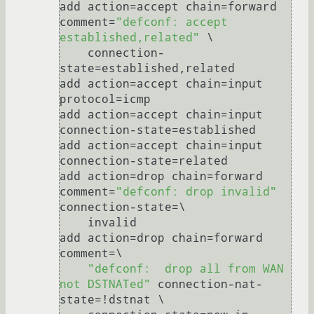
add action=accept chain=forward 
comment=
"defconf: accept 
established,related"
 \

    connection-
state=established,related

add action=accept chain=input 
protocol=icmp

add action=accept chain=input 
connection-state=established

add action=accept chain=input 
connection-state=related

add action=drop chain=forward 
comment=
"defconf: drop invalid"
connection-state=\

    invalid

add action=drop chain=forward 
comment=\

"defconf:  drop all from WAN 
not DSTNATed"
 connection-nat-
state=!dstnat \
