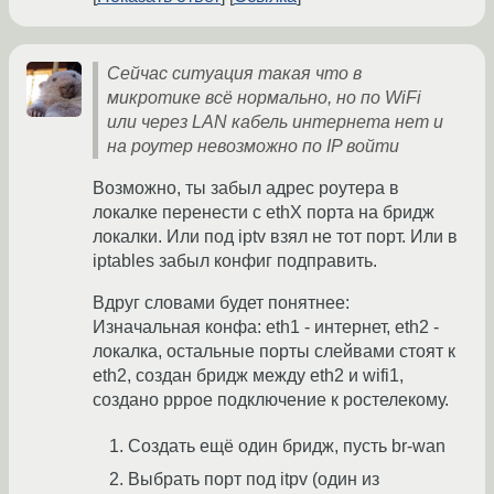
Сейчас ситуация такая что в
микротике всё нормально, но по WiFi
или через LAN кабель интернета нет и
на роутер невозможно по IP войти
Возможно, ты забыл адрес роутера в
локалке перенести с ethX порта на бридж
локалки. Или под iptv взял не тот порт. Или в
iptables забыл конфиг подправить.
Вдруг словами будет понятнее:
Изначальная конфа: eth1 - интернет, eth2 -
локалка, остальные порты слейвами стоят к
eth2, создан бридж между eth2 и wifi1,
создано pppoe подключение к ростелекому.
Создать ещё один бридж, пусть br-wan
Выбрать порт под itpv (один из