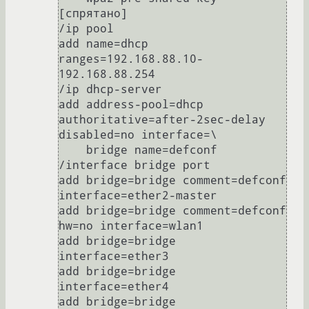
[спрятано]

/ip pool

add name=dhcp 
ranges=192.168.88.10-
192.168.88.254

/ip dhcp-server

add address-pool=dhcp 
authoritative=after-2sec-delay 
disabled=no interface=\

    bridge name=defconf

/interface bridge port

add bridge=bridge comment=defconf 
interface=ether2-master

add bridge=bridge comment=defconf 
hw=no interface=wlan1

add bridge=bridge 
interface=ether3

add bridge=bridge 
interface=ether4

add bridge=bridge 