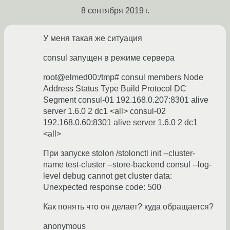
8 сентября 2019 г.
У меня такая же ситуация
consul запущен в режиме сервера
root@elmed00:/tmp# consul members Node
Address Status Type Build Protocol DC
Segment consul-01 192.168.0.207:8301 alive
server 1.6.0 2 dc1 <all> consul-02
192.168.0.60:8301 alive server 1.6.0 2 dc1
<all>
При запуске stolon /stolonctl init --cluster-
name test-cluster --store-backend consul --log-
level debug cannot get cluster data:
Unexpected response code: 500
Как понять что он делает? куда обращается?
anonymous