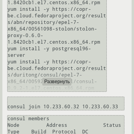
1.8420cb1.el7.centos.x86_64.rpm

yum install -y https://copr-
be.cloud.fedoraproject.org/result
s/abn/repository/epel-7-
x86_64/00561098-stolon/stolon-
proxy-0.6.0-
1.8420cb1.el7.centos.x86_64.rpm

yum install -y postgresql96-
server

yum install -y https://copr-
be.cloud.fedoraproject.org/result
s/duritong/consul/epel-7-
x86_64/00592762-consul/consul-
Развернуть
consul members

Node         Address            Status  
Type    Build  Protocol  DC
