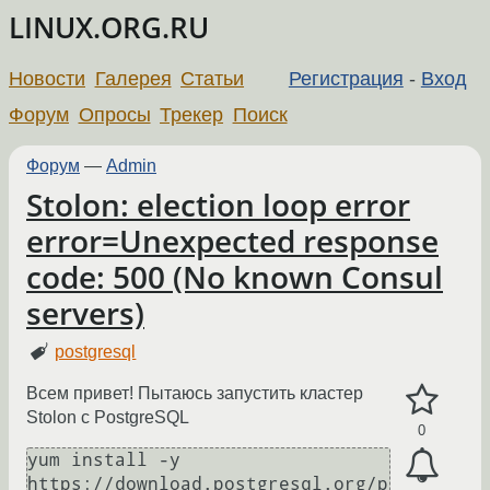
LINUX.ORG.RU
Новости
Галерея
Статьи
Регистрация
-
Вход
Форум
Опросы
Трекер
Поиск
Форум
—
Admin
Stolon: election loop error
error=Unexpected response
code: 500 (No known Consul
servers)
postgresql
Всем привет! Пытаюсь запустить кластер
Stolon с PostgreSQL
0
yum install -y 
https://download.postgresql.org/p