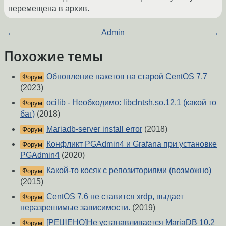
перемещена в архив.
←
Admin
→
Похожие темы
Обновление пакетов на старой CentOS 7.7
Форум
(2023)
ocilib - Необходимо: libclntsh.so.12.1 (какой то
Форум
баг)
(2018)
Mariadb-server install error
(2018)
Форум
Конфликт PGAdmin4 и Grafana при установке
Форум
PGAdmin4
(2020)
Какой-то косяк с репозиториями (возможно)
Форум
(2015)
CentOS 7.6 не ставится xrdp, выдает
Форум
неразрешимые зависимости.
(2019)
[РЕШЕНО]Не устанавливается MariaDB 10.2
Форум