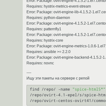
Error: Package: ovirt-engine-4.1.5.2-1.el7.centos
Requires: hystrix-metrics-event-stream
Error: Package: ovirt-engine-lib-4.1.5.2-1.el7.ce
Requires: python-daemon
Error: Package: ovirt-engine-4.1.5.2-1.el7.centos
Requires: patternfly1
Error: Package: ovirt-engine-4.1.5.2-1.el7.centos
Requires: hystrix-core
Error: Package: ovirt-engine-metrics-1.0.6-1.el7
Requires: ansible >= 2.2.0
Error: Package: ovirt-engine-backend-4.1.5.2-1.e
Requires: novnc
----
Ищу эти пакеты на сервере с репой
find /repo/ -name 
"spice-html5*"
/repo/ovirt-4.1-epel/s/spice-htm