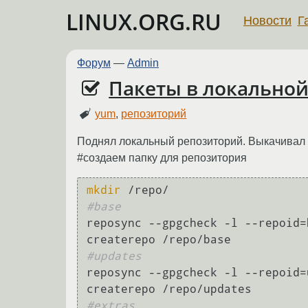
LINUX.ORG.RU
Новости
Г
Форум
—
Admin
Пакеты в локальной 
yum
,
репозиторий
Поднял локальный репозиторий. Выкачивал п
#создаем папку для репозитория
mkdir
#base
reposync --gpgcheck -l --repoid=
#updates
reposync --gpgcheck -l --repoid=
#extras