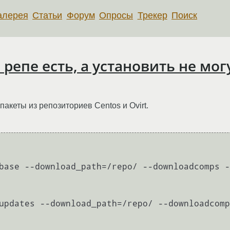
алерея
Статьи
Форум
Опросы
Трекер
Поиск
репе есть, а установить не мог
акеты из репозиториев Centos и Ovirt.
base --download_path=/repo/ --downloadcomps -
updates --download_path=/repo/ --downloadcomp