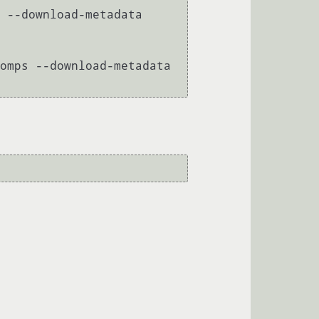
 --download-metadata

omps --download-metadata
