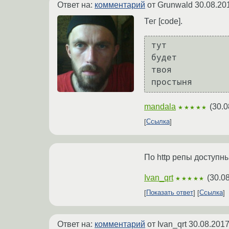
Ответ на:
комментарий
от Grunwald
30.08.20
Тег [code].
тут

будет

твоя

mandala
(
30.0
★★★★★
Ссылка
По http репы доступн
Ivan_qrt
(
30.0
★★★★★
Показать ответ
Ссылка
Ответ на:
комментарий
от Ivan_qrt
30.08.2017