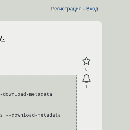
Регистрация
-
Вход
у.
0
1
-download-metadata

s --download-metadata
