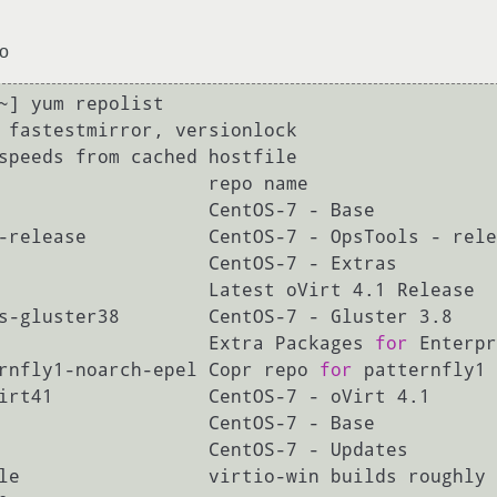
но
~] yum repolist

 fastestmirror, versionlock

speeds from cached hostfile

                   repo name                 
                   CentOS-7 - Base           
-release           CentOS-7 - OpsTools - rele
                   CentOS-7 - Extras         
                   Latest oVirt 4.1 Release  
s-gluster38        CentOS-7 - Gluster 3.8    
                   Extra Packages 
for
 Enterpr
rnfly1-noarch-epel Copr repo 
for
 patternfly1 
irt41              CentOS-7 - oVirt 4.1      
                   CentOS-7 - Base           
                   CentOS-7 - Updates        
le                 virtio-win builds roughly 