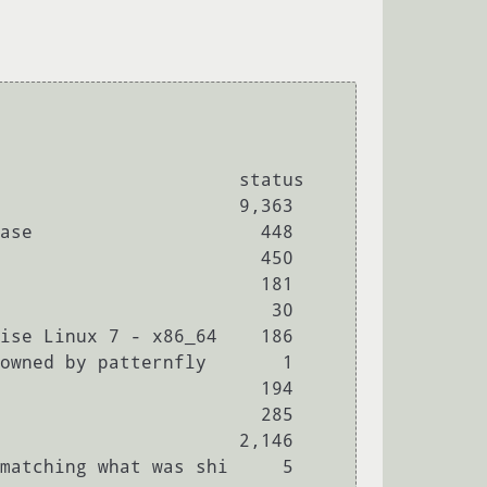
                      status

                      9,363

ase                     448

                        450

                        181

                         30

ise Linux 7 - x86_64    186

owned by patternfly       1

                        194

                        285

                      2,146

matching what was shi     5
