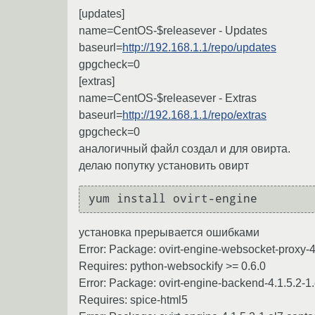
[updates]
name=CentOS-$releasever - Updates
baseurl=
http://192.168.1.1/repo/updates
gpgcheck=0
[extras]
name=CentOS-$releasever - Extras
baseurl=
http://192.168.1.1/repo/extras
gpgcheck=0
аналогичный файл создал и для овирта.
делаю попутку установить овирт
yum install ovirt-engine
установка прерывается ошибками
Error: Package: ovirt-engine-websocket-proxy-4.
Requires: python-websockify >= 0.6.0
Error: Package: ovirt-engine-backend-4.1.5.2-1.e
Requires: spice-html5