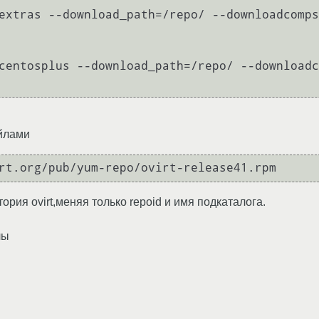
extras --download_path=/repo/ --downloadcomps
centosplus --download_path=/repo/ --downloadc
айлами
rt.org/pub/yum-repo/ovirt-release41.rpm
рия ovirt,меняя только repoid и имя подкаталога.
лы