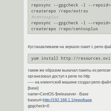
reposync --gpgcheck -l --repoid=
#centosplus
reposync --gpgcheck -l --repoid=
createrepo /repo/centosplus
#устанавливаем на зеркало пакет с репо ф
yum install http://resources.ovi
таким же образом выкачал пакеты из репозито
органезовал доступ к репе по http
----- на клиентской машине создал репо фай
[base]
name=CentOS-$releasever - Base
baseurl=
http://192.168.1.1/repo/base
gpgcheck=0