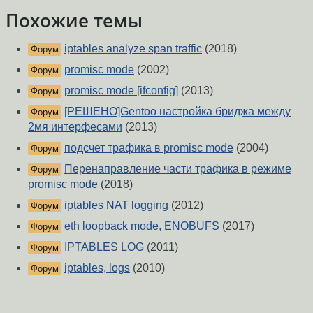
Похожие темы
iptables analyze span traffic
(2018)
Форум
promisc mode
(2002)
Форум
promisc mode [ifconfig]
(2013)
Форум
[РЕШЕНО]Gentoo настройка бриджа между
Форум
2мя интерфесами
(2013)
подсчет трафика в promisc mode
(2004)
Форум
Перенаправление части трафика в режиме
Форум
promisc mode
(2018)
iptables NAT logging
(2012)
Форум
eth loopback mode, ENOBUFS
(2017)
Форум
IPTABLES LOG
(2011)
Форум
iptables, logs
(2010)
Форум