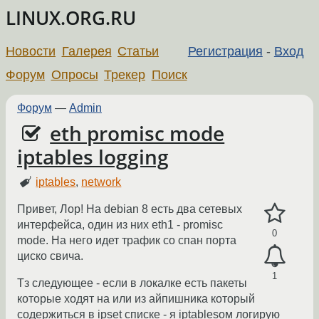
LINUX.ORG.RU
Новости
Галерея
Статьи
Регистрация
-
Вход
Форум
Опросы
Трекер
Поиск
Форум
—
Admin
eth promisc mode
iptables logging
iptables
,
network
Привет, Лор! На debian 8 есть два сетевых
интерфейса, один из них eth1 - promisc
0
mode. На него идет трафик со спан порта
циско свича.
1
Тз следующее - если в локалке есть пакеты
которые ходят на или из айпишника который
содержиться в ipset списке - я iptablesом логирую