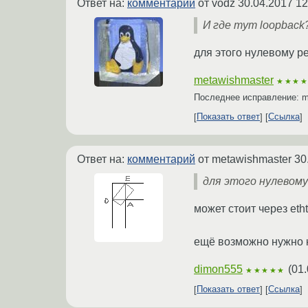
Ответ на:
комментарий
от vodz
30.04.2017 12
И где тут loopback
для этого нулевому ре
metawishmaster
★★★
Последнее исправление: 
Показать ответ
Ссылка
Ответ на:
комментарий
от metawishmaster
30
для этого нулевому
может стоит через eth
ещё возможно нужно ка
dimon555
(
01.
★★★★★
Показать ответ
Ссылка