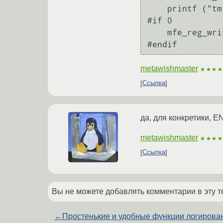
    printf ("tm = 0x%x\n", ret);

#if 0

    mfe_reg_write(tm, 0, ret | 0x8000); // reboot

metawishmaster
★★★
Ссылка
да, для конкретики, 
metawishmaster
★★★
Ссылка
Вы не можете добавлять комментарии в эту т
←
Простенькие и удобные функции логирова