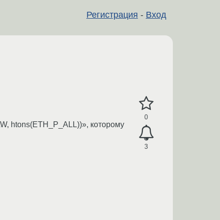
Регистрация
-
Вход
0
W, htons(ETH_P_ALL))», которому
3