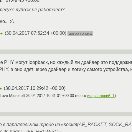
17 07:49:43 +00:00
тевухе лупбэк не работает?
... :-\
(
30.04.2017 07:52:34 +00:00
)
автор топика
★★
е PHY могут loopback, но каждый ли драйвер это поддержи
PHY, а оно идет через драйвер и логику самого устройства, 
(
30.04.2017 10:29:42 +00:00
)
★
Love-Microsoft
30.04.2017 10:31:01 +00:00
(всего
исправлений: 1
)
аю в параллельном треде из «socket(AF_PACKET, SOCK_RA
.ifr_flags |= IFF_PROMISC»....