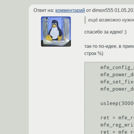
Ответ на:
комментарий
от dimon555
01.05.20
ещё возможно нужно
спасибо за идею! :)
так-то по-идее, в пр
строк %)
    mfe_config_default(tm);

    mfe_power_down(tm, 1);

    mfe_set_fixed_speed(tm, speed);

    mfe_power_down(tm, 0);

    usleep(300000);

    ret = mfe_reg_read(tm, 0);

    mfe_reg_write(tm, 0, ret | 0x4000);

    ret = mfe_reg_read(tm, 0);
