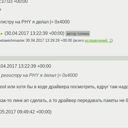
:37:03 +00:00
?
гистру на PHY я делал |= 0x4000
(
30.04.2017 13:22:39 +00:00
)
автор топика
★★
metawishmaster
30.04.2017 13:29:29 +00:00
(всего
исправлений: 1
)
.04.2017 13:22:39 +00:00
 регистру на PHY я делал |= 0x4000
tool или хотя бы в коде драйвера посмотреть, вдруг там над
к-то линк ап сделать, а то драйвер передавать пакеты не б
05.2017 09:49:42 +00:00
)