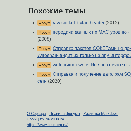
Похожие темы
raw socket + vlan header
(2012)
Форум
передача данных по МАС уровню - не
Форум
(2008)
Отправка пакетов СОКЕТами не дох
Форум
Wireshark видит их только на any-интерфе
write пишет write: No such device or
Форум
Отправка и получение датаграм 
Форум
сети
(2020)
О Сервере
-
Правила форума
-
Разметка Markdown
Сообщить об ошибке
https://www.linux.org.ru/