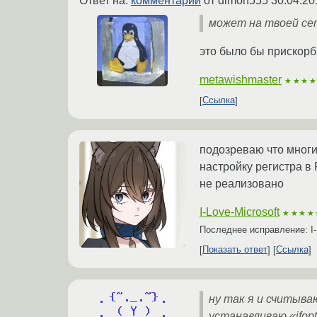
Ответ на:
комментарий
от dimon555
30.04.20
может на твоей се
это было бы прискорбно
metawishmaster
★★★
Ссылка
подозреваю что многи
настройку регистра в 
не реализовано
I-Love-Microsoft
★★★★
Последнее исправление: I-
Показать ответ
Ссылка
ну так я и считыв
устанавливаю «ifopts