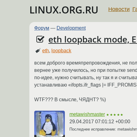
LINUX.ORG.RU
Новости
Г
Форум
—
Development
eth loopback mode,
eth
,
loopback
всем доброго времяпрепровождения, не полу
вернее уже получилось, но при попытке se
по-идее, нужно считывать, ну так я и счит
устанавливаю «ifopts.ifr_flags |= IFF_PROMISC
WTF??? В смысле, ЧЯДНТ? %)
metawishmaster
★★★★★
29.04.2017 07:01:12 +00:00
Последнее исправление: metawish