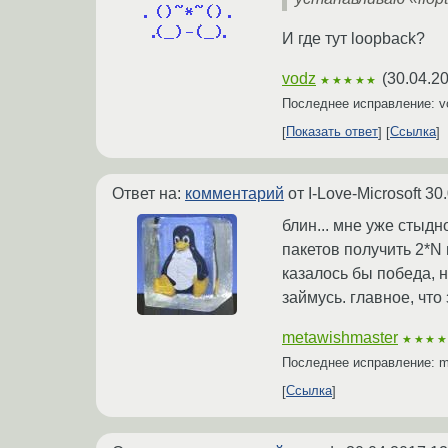
И где тут loopback?
vodz
(
30.04.2
★★★★★
Последнее исправление: 
Показать ответ
Ссылка
Ответ на:
комментарий
от I-Love-Microsoft
30.
блин... мне уже стыдн
пакетов получить 2*N 
казалось бы победа, н
займусь. главное, что
metawishmaster
★★★
Последнее исправление: 
Ссылка