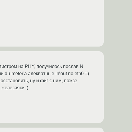
регистром на PHY, получилось послав N
 du-meter'a адекватные in\out по eth0 =)
восстановить, ну и фиг с ним, пожзе
 железяяки :)