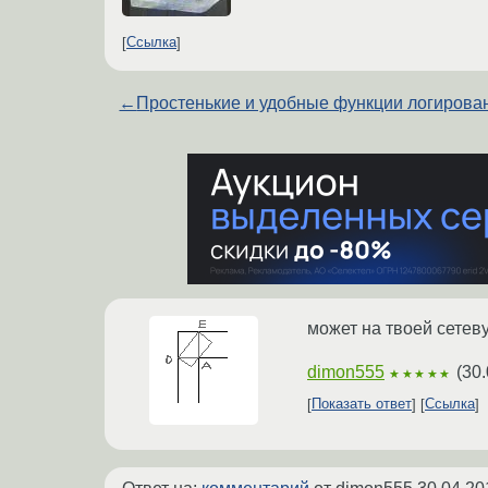
Ссылка
←
Простенькие и удобные функции логирова
может на твоей сетев
dimon555
(
30.
★★★★★
Показать ответ
Ссылка