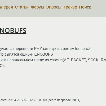
алерея
Статьи
Форум
Опросы
Трекер
Поиск
 ENOBUFS
чается перевести PHY сетевухи в режим loopback...
ndto сыпятся ошибки ENOBUFS
ываю в параллельном треде из «socket(AF_PACKET, SOCK_RA
»....
master
29.04.2017 07:06:55 +00:00
(всего исправлений: 1)