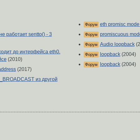
eth promisc mode 
Форум
 работает sentto() - 3
promiscuous mod
Форум
Audio loopback
(2
Форум
одит до интерфейса eth0.
loopback
(2004)
Форум
йсе
(2010)
loopback
(2004)
Форум
 address
(2017)
SO_BROADCAST из другой