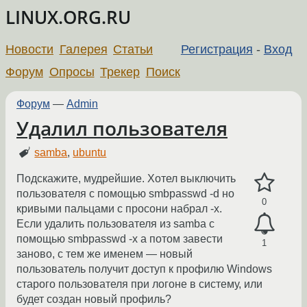
LINUX.ORG.RU
Новости
Галерея
Статьи
Регистрация
-
Вход
Форум
Опросы
Трекер
Поиск
Форум
—
Admin
Удалил пользователя
samba
,
ubuntu
Подскажите, мудрейшие. Хотел выключить
пользователя с помощью smbpasswd -d но
0
кривыми пальцами с просони набрал -x.
Если удалить пользователя из samba с
помощью smbpasswd -x а потом завести
1
заново, с тем же именем — новый
пользователь получит доступ к профилю Windows
старого пользователя при логоне в систему, или
будет создан новый профиль?