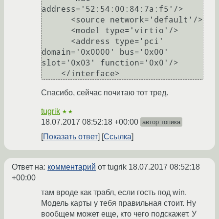
address='52:54:00:84:7a:f5'/>

      <source network='default'/>

      <model type='virtio'/>

      <address type='pci' 
domain='0x0000' bus='0x00' 
slot='0x03' function='0x0'/>

Спасибо, сейчас почитаю тот тред.
tugrik
★★
18.07.2017 08:52:18 +00:00
автор топика
Показать ответ
Ссылка
Ответ на:
комментарий
от tugrik
18.07.2017 08:52:18
+00:00
там вроде как трабл, если гость под win.
Модель карты у тебя правильная стоит. Ну
вообщем может еще, кто чего подскажет. У