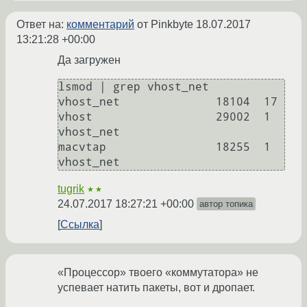
Ответ на:
комментарий
от Pinkbyte
18.07.2017
13:21:28 +00:00
Да загружен
lsmod | grep vhost_net

vhost_net              18104  17

vhost                  29002  1 
vhost_net

macvtap                18255  1 
tugrik
★★
24.07.2017 18:27:21 +00:00
автор топика
Ссылка
«Процессор» твоего «коммутатора» не
успевает натить пакеты, вот и дропает.