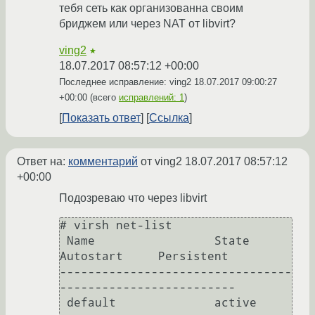
тебя сеть как организованна своим
бриджем или через NAT от libvirt?
ving2
★
18.07.2017 08:57:12 +00:00
Последнее исправление: ving2
18.07.2017 09:00:27
+00:00
(всего
исправлений: 1
)
Показать ответ
Ссылка
Ответ на:
комментарий
от ving2
18.07.2017 08:57:12
+00:00
Подозреваю что через libvirt
# virsh net-list

 Name                 State      
Autostart     Persistent

---------------------------------
-------------------------

 default              active     