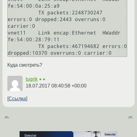
fe:54:00:0a:25:a9

          TX packets:2248730247 
errors:0 dropped:2443 overruns:0 
carrier:0

vnet11    Link encap:Ethernet  HWaddr 
fe:54:00:28:79:11

          TX packets:467194682 errors:0 
Куда смотреть?
tugrik
★★
18.07.2017 08:40:58 +00:00
Ссылка
←
→