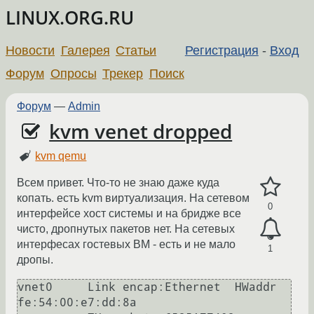
LINUX.ORG.RU
Новости
Галерея
Статьи
Регистрация
-
Вход
Форум
Опросы
Трекер
Поиск
Форум
—
Admin
kvm venet dropped
kvm qemu
Всем привет. Что-то не знаю даже куда
копать. есть kvm виртуализация. На сетевом
0
интерфейсе хост системы и на бридже все
чисто, дропнутых пакетов нет. На сетевых
интерфесах гостевых ВМ - есть и не мало
1
дропы.
vnet0     Link encap:Ethernet  HWaddr 
fe:54:00:e7:dd:8a
