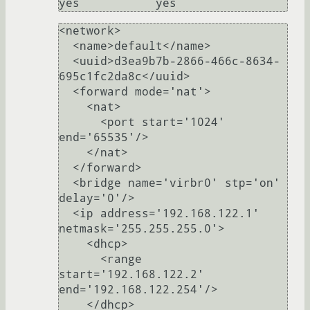
<network>

  <name>default</name>

  <uuid>d3ea9b7b-2866-466c-8634-
695c1fc2da8c</uuid>

  <forward mode='nat'>

    <nat>

      <port start='1024' 
end='65535'/>

    </nat>

  </forward>

  <bridge name='virbr0' stp='on' 
delay='0'/>

  <ip address='192.168.122.1' 
netmask='255.255.255.0'>

    <dhcp>

      <range 
start='192.168.122.2' 
end='192.168.122.254'/>

    </dhcp>
