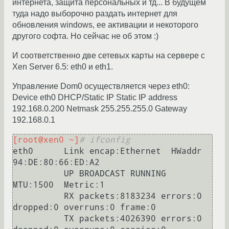
интернета, защита персональных и тд... В будущем
туда надо выборочно раздать интернет для
обновления windows, ее активации и некоторого
другого софта. Но сейчас не об этом :)
И соответственно две сетевых карты на сервере c
Xen Server 6.5: eth0 и eth1.
Управление Dom0 осуществляется через eth0:
Device eth0 DHCP/Static IP Static IP address
192.168.0.200 Netmask 255.255.255.0 Gateway
192.168.0.1
[root@xen0 ~]
# ifconfig
eth0      Link encap:Ethernet  HWaddr 
94:DE:80:66:ED:A2

          UP BROADCAST RUNNING  
MTU:1500  Metric:1

          RX packets:8183234 errors:0 
dropped:0 overruns:0 frame:0

          TX packets:4026390 errors:0 