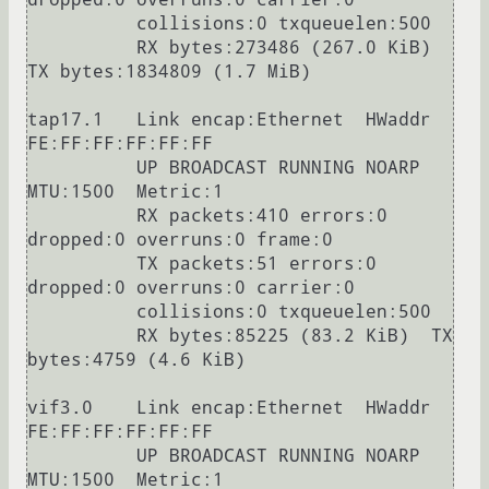
          collisions:0 txqueuelen:500

          RX bytes:273486 (267.0 KiB)  
TX bytes:1834809 (1.7 MiB)

tap17.1   Link encap:Ethernet  HWaddr 
FE:FF:FF:FF:FF:FF

          UP BROADCAST RUNNING NOARP  
MTU:1500  Metric:1

          RX packets:410 errors:0 
dropped:0 overruns:0 frame:0

          TX packets:51 errors:0 
dropped:0 overruns:0 carrier:0

          collisions:0 txqueuelen:500

          RX bytes:85225 (83.2 KiB)  TX 
bytes:4759 (4.6 KiB)

vif3.0    Link encap:Ethernet  HWaddr 
FE:FF:FF:FF:FF:FF

          UP BROADCAST RUNNING NOARP  
MTU:1500  Metric:1
