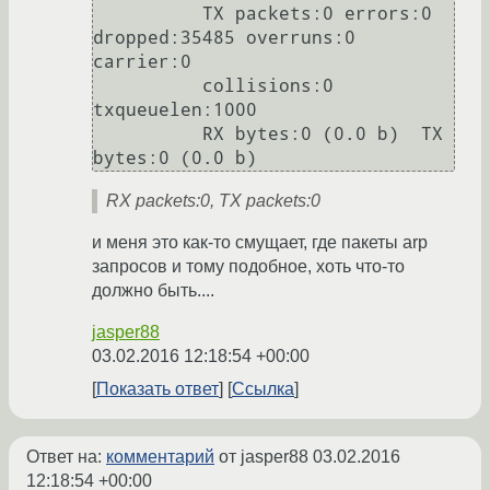
          TX packets:0 errors:0 
dropped:35485 overruns:0 
carrier:0

          collisions:0 
txqueuelen:1000

          RX bytes:0 (0.0 b)  TX 
RX packets:0, TX packets:0
и меня это как-то смущает, где пакеты arp
запросов и тому подобное, хоть что-то
должно быть....
jasper88
03.02.2016 12:18:54 +00:00
Показать ответ
Ссылка
Ответ на:
комментарий
от jasper88
03.02.2016
12:18:54 +00:00