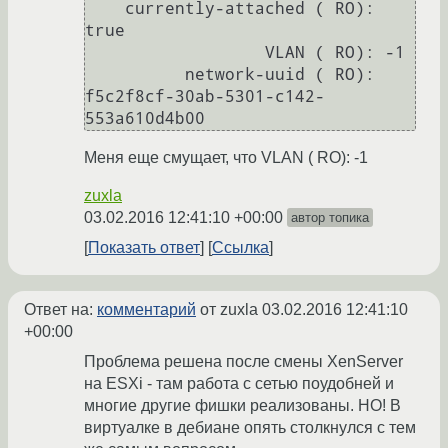
    currently-attached ( RO): 
true

                  VLAN ( RO): -1

          network-uuid ( RO): 
f5c2f8cf-30ab-5301-c142-
553a610d4b00
Меня еще смущает, что VLAN ( RO): -1
zuxla
03.02.2016 12:41:10 +00:00
автор топика
Показать ответ
Ссылка
Ответ на:
комментарий
от zuxla
03.02.2016 12:41:10
+00:00
Проблема решена после смены XenServer
на ESXi - там работа с сетью поудобней и
многие другие фишки реализованы. НО! В
виртуалке в дебиане опять столкнулся с тем