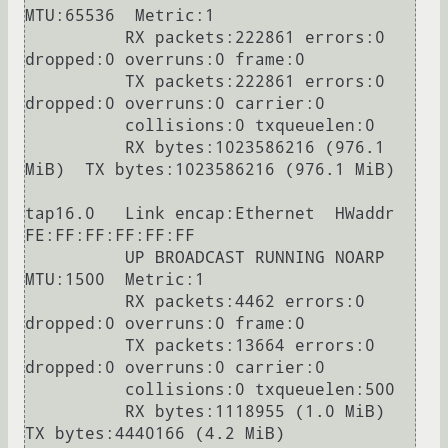
MTU:65536  Metric:1

          RX packets:222861 errors:0 
dropped:0 overruns:0 frame:0

          TX packets:222861 errors:0 
dropped:0 overruns:0 carrier:0

          collisions:0 txqueuelen:0

          RX bytes:1023586216 (976.1 
MiB)  TX bytes:1023586216 (976.1 MiB)

tap16.0   Link encap:Ethernet  HWaddr 
FE:FF:FF:FF:FF:FF

          UP BROADCAST RUNNING NOARP  
MTU:1500  Metric:1

          RX packets:4462 errors:0 
dropped:0 overruns:0 frame:0

          TX packets:13664 errors:0 
dropped:0 overruns:0 carrier:0

          collisions:0 txqueuelen:500

          RX bytes:1118955 (1.0 MiB)  
TX bytes:4440166 (4.2 MiB)
