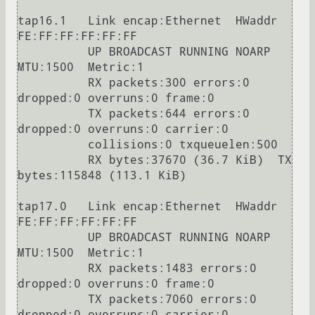
tap16.1   Link encap:Ethernet  HWaddr 
FE:FF:FF:FF:FF:FF

          UP BROADCAST RUNNING NOARP  
MTU:1500  Metric:1

          RX packets:300 errors:0 
dropped:0 overruns:0 frame:0

          TX packets:644 errors:0 
dropped:0 overruns:0 carrier:0

          collisions:0 txqueuelen:500

          RX bytes:37670 (36.7 KiB)  TX 
bytes:115848 (113.1 KiB)

tap17.0   Link encap:Ethernet  HWaddr 
FE:FF:FF:FF:FF:FF

          UP BROADCAST RUNNING NOARP  
MTU:1500  Metric:1

          RX packets:1483 errors:0 
dropped:0 overruns:0 frame:0

          TX packets:7060 errors:0 
dropped:0 overruns:0 carrier:0
