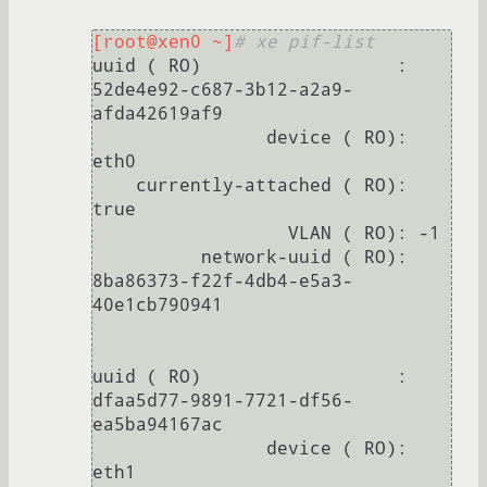
[root@xen0 ~]
# xe pif-list
uuid ( RO)                  : 
52de4e92-c687-3b12-a2a9-
afda42619af9

                device ( RO): 
eth0

    currently-attached ( RO): 
true

                  VLAN ( RO): -1

          network-uuid ( RO): 
8ba86373-f22f-4db4-e5a3-
40e1cb790941

uuid ( RO)                  : 
dfaa5d77-9891-7721-df56-
ea5ba94167ac

                device ( RO): 
eth1
