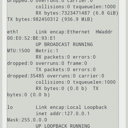
dropped:0 overruns:0 carrier:0

          collisions:0 txqueuelen:1000

          RX bytes:7323471487 (6.8 GiB)  
TX bytes:982450312 (936.9 MiB)

eth1      Link encap:Ethernet  HWaddr 
00:E0:52:BE:93:E1

          UP BROADCAST RUNNING  
MTU:1500  Metric:1

          RX packets:0 errors:0 
dropped:0 overruns:0 frame:0

          TX packets:0 errors:0 
dropped:35485 overruns:0 carrier:0

          collisions:0 txqueuelen:1000

          RX bytes:0 (0.0 b)  TX 
bytes:0 (0.0 b)

lo        Link encap:Local Loopback

          inet addr:127.0.0.1  
Mask:255.0.0.0

          UP LOOPBACK RUNNING  