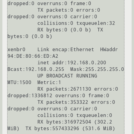
dropped:0 overruns:0 frame:0

          TX packets:0 errors:0 
dropped:0 overruns:0 carrier:0

          collisions:0 txqueuelen:32

          RX bytes:0 (0.0 b)  TX 
bytes:0 (0.0 b)

xenbr0    Link encap:Ethernet  HWaddr 
94:DE:80:66:ED:A2

          inet addr:192.168.0.200  
Bcast:192.168.0.255  Mask:255.255.255.0

          UP BROADCAST RUNNING  
MTU:1500  Metric:1

          RX packets:2671130 errors:0 
dropped:1336812 overruns:0 frame:0

          TX packets:353322 errors:0 
dropped:0 overruns:0 carrier:0

          collisions:0 txqueuelen:0

          RX bytes:316972504 (302.2 
MiB)  TX bytes:557433296 (531.6 MiB)
