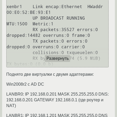
xenbr1    Link encap:Ethernet  HWaddr 
00:E0:52:BE:93:E1

          UP BROADCAST RUNNING  
MTU:1500  Metric:1

          RX packets:35527 errors:0 
dropped:14482 overruns:0 frame:0

          TX packets:0 errors:0 
dropped:0 overruns:0 carrier:0

          collisions:0 txqueuelen:0

          RX bytes:6208474 (5.9 MiB)  
Развернуть
Поднято две виртуалки с двумя адаптерами:
Win2008r2 с AD DC
LANBR0: IP 192.168.0.201 MASK 255.255.255.0 DNS:
192.168.0.201 GATEWAY 192.168.0.1 (где роутер и
NAT)
LANBR1: IP 192.168.1.201 MASK 255.255.255.0 DNS