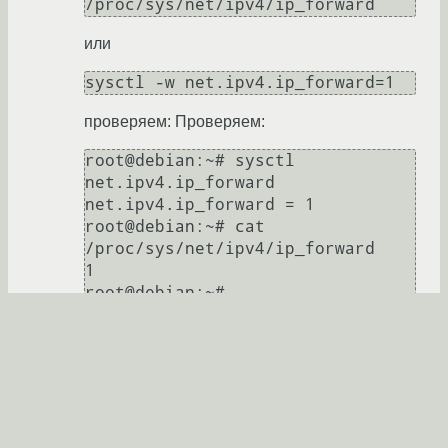
/proc/sys/net/ipv4/ip_forward
или
sysctl -w net.ipv4.ip_forward=1
проверяем: Проверяем:
root@debian:~# sysctl 
net.ipv4.ip_forward

net.ipv4.ip_forward = 1

root@debian:~# cat 
/proc/sys/net/ipv4/ip_forward

1

root@debian:~#
Для того, чтобы включить IP-форвардинг
принудительно нужно добавить в
/etc/sysctl.conf или раскоментировать строку:
nano /etc/sysctl.conf

net.ipv4.ip_forward = 1