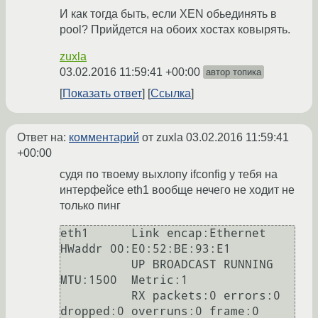
И как тогда быть, если XEN обьединять в
pool? Прийдется на обоих хостах ковырять.
zuxla
03.02.2016 11:59:41 +00:00
автор топика
Показать ответ
Ссылка
Ответ на:
комментарий
от zuxla
03.02.2016 11:59:41
+00:00
судя по твоему выхлопу ifconfig у тебя на
интерфейсе eth1 вообще нечего не ходит не
только пинг
eth1      Link encap:Ethernet  
HWaddr 00:E0:52:BE:93:E1

          UP BROADCAST RUNNING  
MTU:1500  Metric:1

          RX packets:0 errors:0 
dropped:0 overruns:0 frame:0
