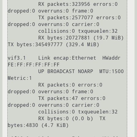
          RX packets:323956 errors:0 
dropped:0 overruns:0 frame:0

          TX packets:2577077 errors:0 
dropped:0 overruns:0 carrier:0

          collisions:0 txqueuelen:32

          RX bytes:20727881 (19.7 MiB)  
TX bytes:345497777 (329.4 MiB)

vif3.1    Link encap:Ethernet  HWaddr 
FE:FF:FF:FF:FF:FF

          UP BROADCAST NOARP  MTU:1500  
Metric:1

          RX packets:0 errors:0 
dropped:0 overruns:0 frame:0

          TX packets:47 errors:0 
dropped:0 overruns:0 carrier:0

          collisions:0 txqueuelen:32

          RX bytes:0 (0.0 b)  TX 
bytes:4830 (4.7 KiB)
