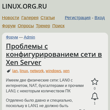
LINUX.ORG.RU
Новости
Галерея
Статьи
Регистрация
-
Вход
Форум
Опросы
Трекер
Поиск
Форум
—
Admin
Проблемы с
конфигурированием сети в
Xen Server
lan
,
linux
,
network
,
windows
,
xen
Имеем две физические сети: LAN0 с
интернетом, NAT, бухгалтерами и прочими
0
LAN1 с некоторым количеством ПК
Отделено было давно и специально,
1
поскольку в LAN1 не должно быть