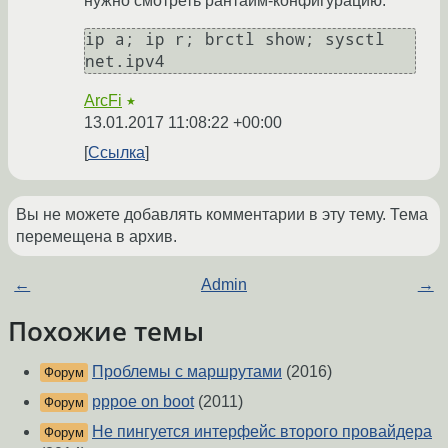
нужно смотреть рантайм-конфигурацию:
ip a; ip r; brctl show; sysctl 
net.ipv4
ArcFi
★
13.01.2017 11:08:22 +00:00
Ссылка
Вы не можете добавлять комментарии в эту тему. Тема
перемещена в архив.
←
Admin
→
Похожие темы
Проблемы с маршрутами
(2016)
Форум
pppoe on boot
(2011)
Форум
Не пингуется интерфейс второго провайдера
Форум