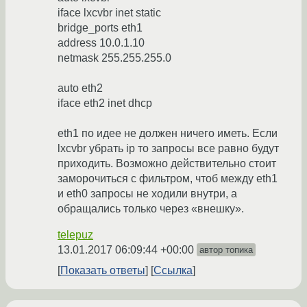
iface lxcvbr inet static
bridge_ports eth1
address 10.0.1.10
netmask 255.255.255.0
auto eth2
iface eth2 inet dhcp
eth1 по идее не должен ничего иметь. Если
lxcvbr убрать ip то запросы все равно будут
приходить. Возможно действительно стоит
заморочиться с фильтром, чтоб между eth1
и eth0 запросы не ходили внутри, а
обращались только через «внешку».
telepuz
13.01.2017 06:09:44 +00:00
автор топика
Показать ответы
Ссылка