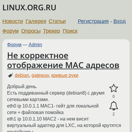
LINUX.ORG.RU
Новости
Галерея
Статьи
Регистрация
-
Вход
Форум
Опросы
Трекер
Поиск
Форум
—
Admin
Не корректное
отображение MAC адресов
debian
,
gateway
,
кривые руки
Добрый день.
Есть поддиванный сервер (debian8) с двумя
0
сетевыми картами.
eth0 ip 10.0.1.1 MAC1- гейт для локальной
сети + файловая помойка
2
eth1 ip 10.0.1.10 MAC2 - на нем висит
виртуальный адаптер для LXC, на которой крутятся
контейнеры.