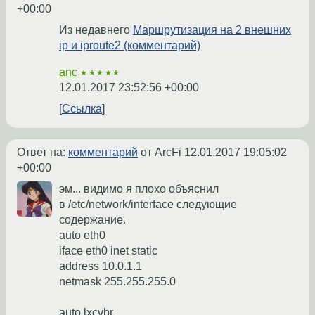
+00:00
Из недавнего
Маршрутизация на 2 внешних
ip и iproute2 (комментарий)
anc
★★★★★
12.01.2017 23:52:56 +00:00
Ссылка
Ответ на:
комментарий
от ArcFi
12.01.2017 19:05:02
+00:00
эм... видимо я плохо объяснил
в /etc/network/interface следующие
содержание.
auto eth0
iface eth0 inet static
address 10.0.1.1
netmask 255.255.255.0
auto lxcvbr