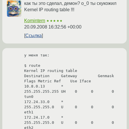
как ты это сделал, демон? о_0 ты скукожил
Kernel IP routing table !!!
Komintern
★★★★★
20.09.2008 16:32:56 +00:00
Ссылка
у меня так:

$ route

Kernel IP routing table

Destination     Gateway         Genmask         
Flags Metric Ref    Use Iface

10.8.0.13       *               
255.255.255.255 UH    0      0        0 
tun0

172.24.33.0     *               
255.255.255.0   U     0      0        0 
eth1

172.24.17.0     *               
255.255.255.0   U     0      0        0 
eth2
