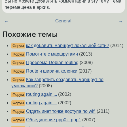
Вы не можете добавлять комментарии в эту тему. Тема
перемещена в архив.
←
General
→
Похожие темы
как добавить маршрут локальной сети?
(2014)
Форум
Помогите с маршрутами
(2013)
Форум
Проблема Debian routing
(2008)
Форум
Route и ширина колонки
(2017)
Форум
Как запретить создавать маршрут по
Форум
умолчанию?
(2008)
routing again....
(2002)
Форум
routing again....
(2002)
Форум
Отдать инет точке доступа по wifi
(2011)
Форум
Объединение ppp0 c ppp1
(2007)
Форум