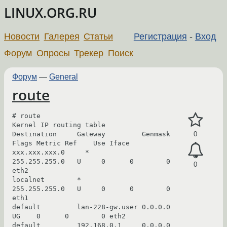
LINUX.ORG.RU
Новости
Галерея
Статьи
Регистрация
-
Вход
Форум
Опросы
Трекер
Поиск
Форум
—
General
route
# route

Kernel IP routing table

Destination     Gateway         Genmask         
0
Flags Metric Ref    Use Iface

xxx.xxx.xxx.0     *               
255.255.255.0   U     0      0        0 
0
eth2

localnet        *               
255.255.255.0   U     0      0        0 
eth1

default         lan-228-gw.user 0.0.0.0         
UG    0      0        0 eth2

default         192.168.0.1     0.0.0.0         