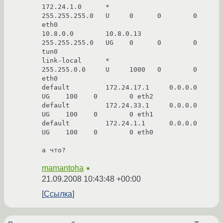
172.24.1.0      *               
255.255.255.0   U     0      0        0 
eth0

10.8.0.0        10.8.0.13       
255.255.255.0   UG    0      0        0 
tun0

link-local      *               
255.255.0.0     U     1000   0        0 
eth0

default         172.24.17.1     0.0.0.0         
UG    100    0        0 eth2

default         172.24.33.1     0.0.0.0         
UG    100    0        0 eth1

default         172.24.1.1      0.0.0.0         
UG    100    0        0 eth0

а что?
mamantoha
★
21.09.2008 10:43:48 +00:00
Ссылка