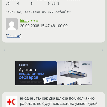
UG    0      0        0 eth1

Какой же, всё-таки из них default?
friday
★★★
20.09.2008 15:47:48 +00:00
Ссылка
←
→
ниодин , так как 2ва шлюза по-умолчанию
работать не будут, как система узнает кудой