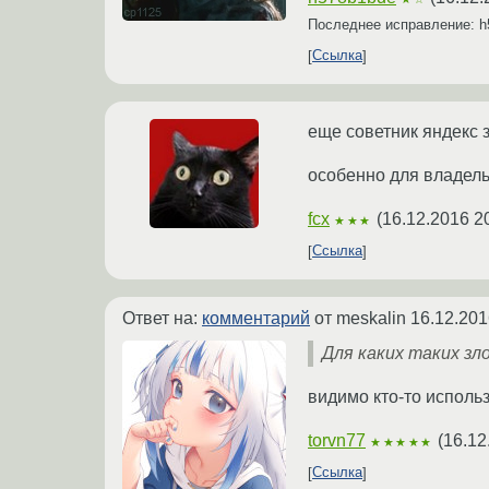
Последнее исправление: 
Ссылка
еще советник яндекс 
особенно для владель
fcx
(
16.12.2016 2
★★★
Ссылка
Ответ на:
комментарий
от meskalin
16.12.201
Для каких таких зл
видимо кто-то использ
torvn77
(
16.12
★★★★★
Ссылка