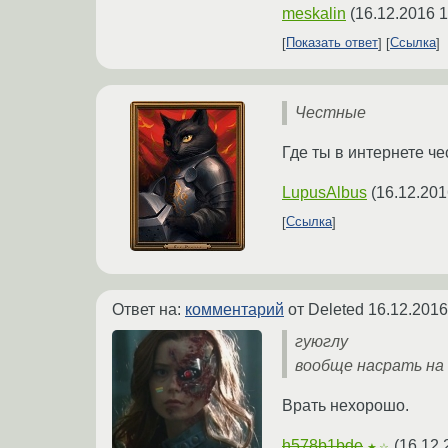
meskalin
(
16.12.2016 1
Показать ответ
Ссылка
Честные
Где ты в интернете ч
LupusAlbus
(
16.12.201
Ссылка
Ответ на:
комментарий
от Deleted
16.12.2016
гуюглу
вообще насрать на r
Врать нехорошо.
h578b1bde
(
16.12.
★☆