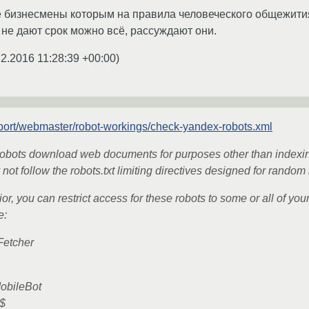
ие бизнесмены которым на правила человеческого общежития 
е дают срок можно всё, рассуждают они.
12.2016 11:28:39 +00:00
)
port/webmaster/robot-workings/check-yandex-robots.xml
obots download web documents for purposes other than indexing
not follow the robots.txt limiting directives designed for random 
or, you can restrict access for these robots to some or all of your
e:
Fetcher
obileBot
t$