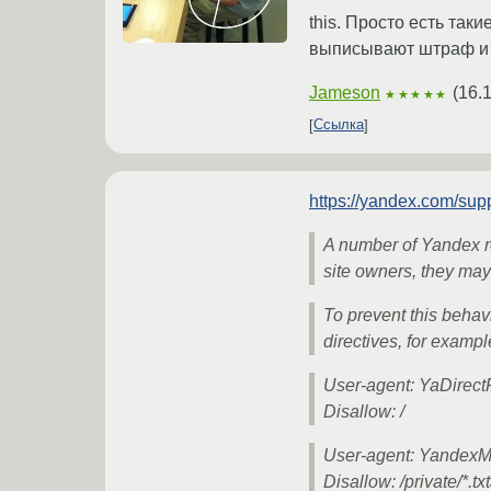
this. Просто есть так
выписывают штраф и н
Jameson
(
16.
★★★★★
Ссылка
https://yandex.com/sup
A number of Yandex r
site owners, they may 
To prevent this behavi
directives, for exampl
User-agent: YaDirect
Disallow: /
User-agent: YandexM
Disallow: /private/*.tx