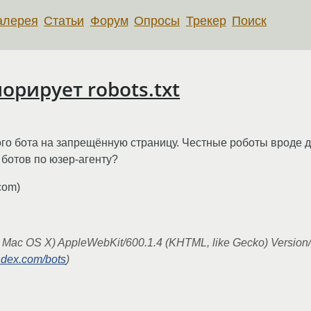
алерея
Статьи
Форум
Опросы
Трекер
Поиск
орирует robots.txt
го бота на запрещённую страницу. Честные роботы вроде до
 ботов по юзер-агенту?
com)
e Mac OS X) AppleWebKit/600.1.4 (KHTML, like Gecko) Version/
andex.com/bots
)