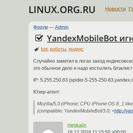
LINUX.ORG.RU
Новости
Г
Форум
—
Admin
YandexMobileBot игн
bot
,
роботы
,
яндекс
Случайно заметил в логах заход яндексовско
это обычное дело и надо костылить блэклист
IP: 5.255.250.83 (spider-5-255-250-83.yandex.
Юзер-агент:
Mozilla/5.0 (iPhone; CPU iPhone OS 8_1 lik
(compatible; YandexMobileBot/3.0; +
http://y
meskalin
16.12.2016 11:15:50 +00:00