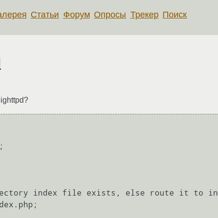
алерея
Статьи
Форум
Опросы
Трекер
Поиск
d
ighttpd?