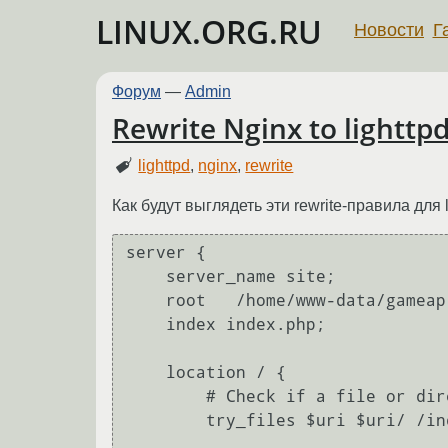
LINUX.ORG.RU
Новости
Г
Форум
—
Admin
Rewrite Nginx to lighttp
lighttpd
,
nginx
,
rewrite
Как будут выглядеть эти rewrite-правила для l
server {

    server_name site;

    root   /home/www-data/gameap;

    index index.php;

    location / {

        # Check if a file or directory index file exists, else route it to index.php.

        try_files $uri $uri/ /index.php;
