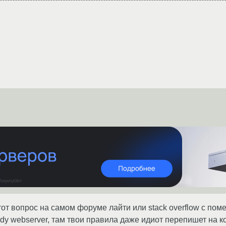
от вопрос на самом форуме лайти или stack overflow с помет
y webserver, там твои правила даже идиот перепишет на ко