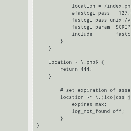
            location = /index.php {

            #fastcgi_pass   127.0.0.1:9000;

            fastcgi_pass unix:/var/run/php5-fpm.sock;

            fastcgi_param  SCRIPT_FILENAME /home/www-data/gameap$fastcgi_script_name;

            include        fastcgi_params;

        }

    }

    location ~ \.php$ {

        return 444;

    }

        # set expiration of assets to MAX for caching

        location ~* \.(ico|css|js|gif|jpe?g|png)(\?[0-9]+)?$ {

            expires max;

            log_not_found off;

        }

}