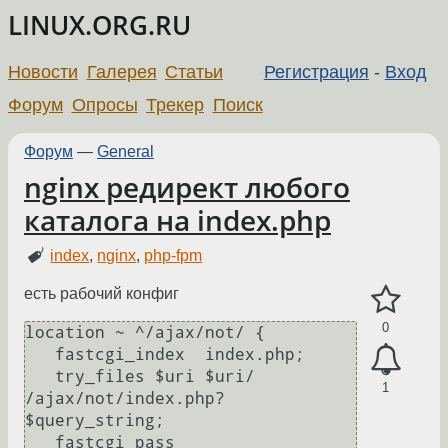
LINUX.ORG.RU
Новости
Галерея
Статьи
Регистрация
-
Вход
Форум
Опросы
Трекер
Поиск
Форум
—
General
nginx редирект любого
каталога на index.php
index
,
nginx
,
php-fpm
есть рабочий конфиг
0
location ~ ^/ajax/not/ {

   fastcgi_index  index.php;

   try_files $uri $uri/ 
1
/ajax/not/index.php?
$query_string;

   fastcgi_pass   