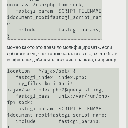
unix:/var/run/php-fpm.sock;

   fastcgi_param  SCRIPT_FILENAME   
$document_root$fastcgi_script_nam
e;

   include        fastcgi_params;

}
можно как-то это правило модифицировать, если
добавятся еще несколько каталогов в ajax, что бы в
конфиге не добавлять похожие правила, например
location ~ ^/ajax/set/ {

   fastcgi_index  index.php;

   try_files $uri $uri/ 
/ajax/set/index.php?$query_string;

   fastcgi_pass   unix:/var/run/php-
fpm.sock;

   fastcgi_param  SCRIPT_FILENAME   
$document_root$fastcgi_script_name;

   include        fastcgi_params;

}