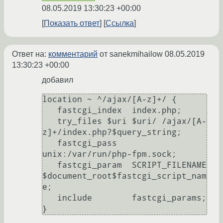
08.05.2019 13:30:23 +00:00
Показать ответ
Ссылка
Ответ на:
комментарий
от sanekmihailow
08.05.2019
13:30:23 +00:00
добавил
location ~ ^/ajax/[A-z]+/ {

   fastcgi_index  index.php;

   try_files $uri $uri/ /ajax/[A-
z]+/index.php?$query_string;

   fastcgi_pass   
unix:/var/run/php-fpm.sock;

   fastcgi_param  SCRIPT_FILENAME   
$document_root$fastcgi_script_nam
e;

   include        fastcgi_params;

}