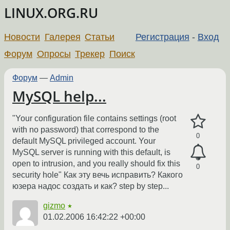
LINUX.ORG.RU
Новости
Галерея
Статьи
Регистрация
-
Вход
Форум
Опросы
Трекер
Поиск
Форум
—
Admin
MySQL help...
"Your configuration file contains settings (root
with no password) that correspond to the
0
default MySQL privileged account. Your
MySQL server is running with this default, is
open to intrusion, and you really should fix this
0
security hole" Как эту вечь исправить? Какого
юзера надос создать и как? step by step...
gizmo
★
01.02.2006 16:42:22 +00:00