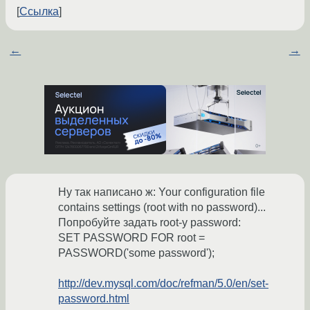
Ссылка
←
→
Ну так написано ж: Your configuration file
contains settings (root with no password)...
Попробуйте задать root-у password:
SET PASSWORD FOR root =
PASSWORD('some password');
http://dev.mysql.com/doc/refman/5.0/en/set-
password.html