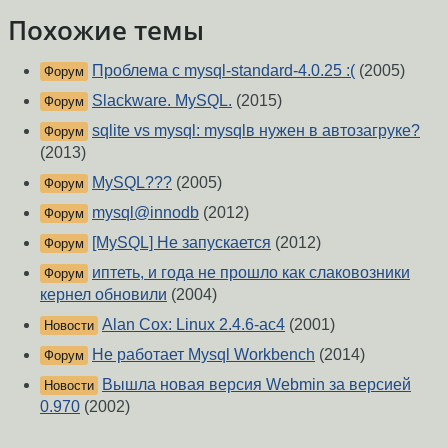
Похожие темы
Проблема с mysql-standard-4.0.25 :(
(2005)
Форум
Slackware. MySQL.
(2015)
Форум
sqlite vs mysql: mysqlв нужен в автозагруке?
Форум
(2013)
MySQL???
(2005)
Форум
mysql@innodb
(2012)
Форум
[MySQL] Не запускается
(2012)
Форум
иптеть, и года не прошло как слаковозники
Форум
кернел обновили
(2004)
Alan Cox: Linux 2.4.6-ac4
(2001)
Новости
Не работает Mysql Workbench
(2014)
Форум
Вышла новая версия Webmin за версией
Новости
0.970
(2002)