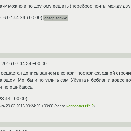
чу можно и по другому решить (переброс почты между дву
016 07:44:34 +00:00
)
автор топика
.2016 07:44:34 +00:00
 решается дописыванием в конфиг постфикса одной строчки 
ющем. Мог бы и погуглить сам. Убунта и бебиан и вовсе по
сли не ошибаюсь.
23:43 +00:00
)
vr4
20.02.2016 09:24:26 +00:00
(всего
исправлений: 2
)