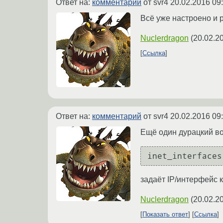
Ответ на:
комментарий
от svr4
20.02.2016 09
Всё уже настроено и р
Nuclerdragon
(
20.02.2
Ссылка
Ответ на:
комментарий
от svr4
20.02.2016 09
Ещё один дурацкий воп
inet_interfaces
задаёт IP/интерфейс к
Nuclerdragon
(
20.02.2
Показать ответ
Ссылка