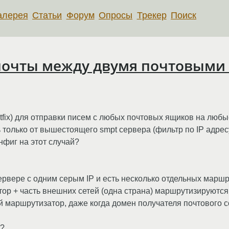
алерея
Статьи
Форум
Опросы
Трекер
Поиск
почты между двумя почтовыми 
fix) для отправки писем с любых почтовых ящиков на любы
только от вышестоящего smpt сервера (фильтр по IP адресу
нфиг на этот случай?
рвере с одним серым IP и есть несколько отдельных маршр
изатор + часть внешних сетей (одна страна) маршрутизируютс
й маршрутизатор, даже когда домен получателя почтового
р?