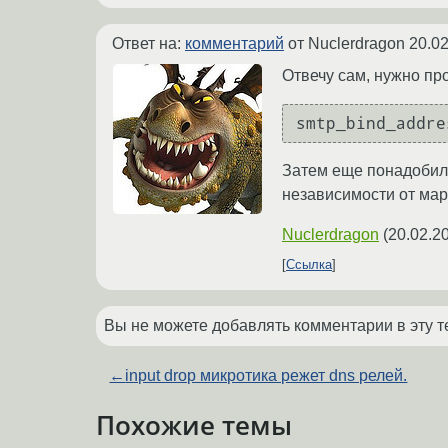
Ответ на:
комментарий
от Nuclerdragon
20.02
Отвечу сам, нужно про
smtp_bind_addre
Затем еще понадобилис
независимости от мар
Nuclerdragon
(
20.02.2
Ссылка
Вы не можете добавлять комментарии в эту т
←
input drop микротика режет dns релей.
Похожие темы