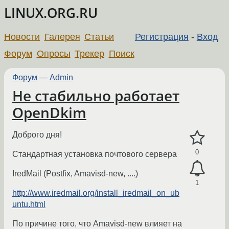
LINUX.ORG.RU
Новости
Галерея
Статьи
Регистрация
-
Вход
Форум
Опросы
Трекер
Поиск
Форум
—
Admin
Не стабильно работает
OpenDkim
Доброго дня!
0
Стандартная установка почтового сервера
IredMail (Postfix, Amavisd-new, ....)
1
http://www.iredmail.org/install_iredmail_on_ub
untu.html
По причине того, что Amavisd-new влияет на