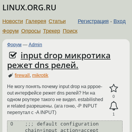
LINUX.ORG.RU
Новости
Галерея
Статьи
Регистрация
-
Вход
Форум
Опросы
Трекер
Поиск
Форум
—
Admin
input drop микротика
режет dns релей.
firewall
,
mikrotik
Не могу понять почему input drop на pppoe-
out интерфейсе режет dns релей? Ни на
0
одном роутере такого не видел. estabilished
и related разрешены. (ага гоню, -P INPUT
перепутал с -A INPUT)
1
 0    ;;; default configuration

      chain=input action=accept 