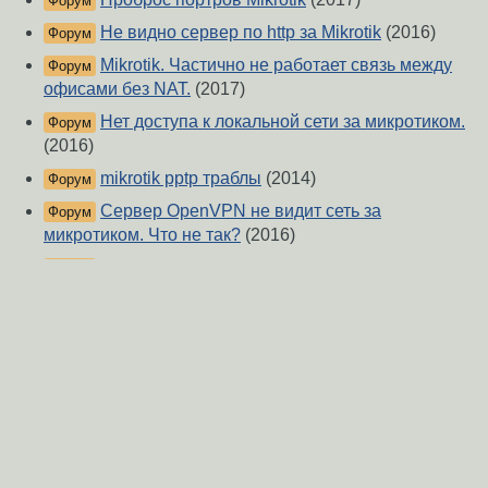
Форум
Не видно сервер по http за Mikrotik
(2016)
Форум
Mikrotik. Частично не работает связь между
Форум
офисами без NAT.
(2017)
Нет доступа к локальной сети за микротиком.
Форум
(2016)
mikrotik pptp траблы
(2014)
Форум
Сервер OpenVPN не видит сеть за
Форум
микротиком. Что не так?
(2016)
вопрос спецам по микротикам
(2022)
Форум
Не смог в маршрутизацию
(2019)
Форум
Конфликт vpn server и vpn клиента на mikrotik
Форум
(2016)
mikrotik RB9151G-2HnD тормозит интернет
Форум
через WiFi
(2013)