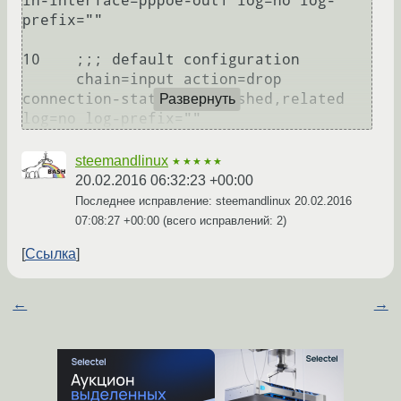
in-interface=pppoe-out1 log=no log-
prefix="" 

10    ;;; default configuration

      chain=input action=drop 
connection-state=established,related 
Развернуть
steemandlinux
★★★★★
20.02.2016 06:32:23 +00:00
Последнее исправление: steemandlinux
20.02.2016
07:08:27 +00:00
(всего исправлений: 2)
Ссылка
←
→