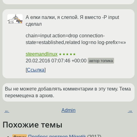
А елки палки, я слепой. Я вместо -P input
сделал
chain=input action=drop connection-
state=established,related log=no log-prefix=«»
steemandlinux
★★★★★
20.02.2016 07:07:46 +00:00
автор топика
Ссылка
Вы не можете добавлять комментарии в эту тему. Тема
перемещена в архив.
←
Admin
→
Похожие темы
Проброс портров Mikrotik
(2017)