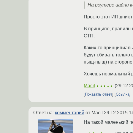
На роутере иайпи к
Просто этот ИПшник п
В принципе, правильно
СТП.
Каких-то принципиаль
будут сбивать только
пыщ-пыщ) на стороне
Хочешь нормальный р
Macil
(
29.12.2
★★★★★
Показать ответ
Ссылка
Ответ на:
комментарий
от Macil
29.12.2015 1
На такой маленький п