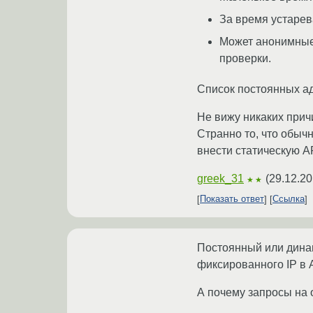
За время устарев
Может анонимные 
проверки.
Список постоянных ад
Не вижу никаких прич
Странно то, что обычн
внести статическую A
greek_31
(
29.12.20
★★
Показать ответ
Ссылка
Постоянный или динам
фиксированного IP в 
А почему запросы на 