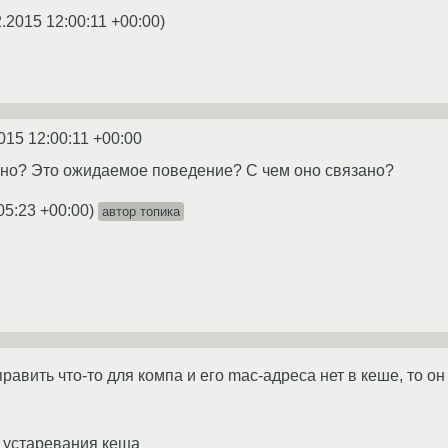
.2015 12:00:11 +00:00
)
015 12:00:11 +00:00
ьно? Это ожидаемое поведение? С чем оно связано?
05:23 +00:00
)
автор топика
править что-то для компа и его mac-адреса нет в кеше, то о
 устаревания кеша