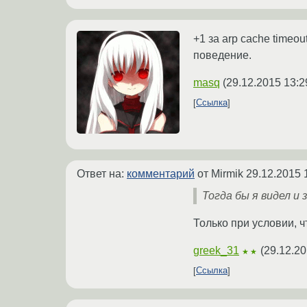
+1 за arp cache time
поведение.
masq
(
29.12.2015 13:2
Ссылка
Ответ на:
комментарий
от Mirmik
29.12.2015 
Тогда бы я видел и 
Только при условии, ч
greek_31
(
29.12.20
★★
Ссылка