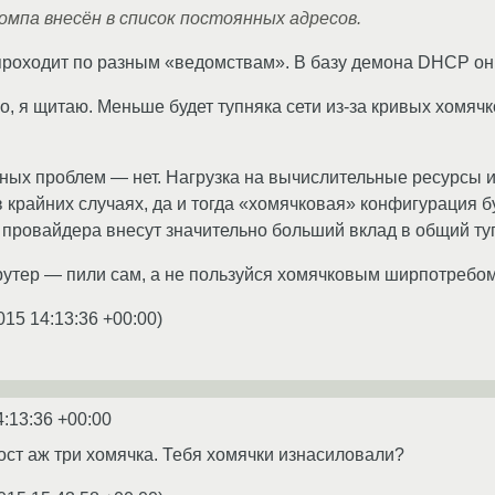
омпа внесён в список постоянных адресов.
роходит по разным «ведомствам». В базу демона DHCP он 
, я щитаю. Меньше будет тупняка сети из-за кривых хомячк
ных проблем — нет. Нагрузка на вычислительные ресурсы 
 в крайних случаях, да и тогда «хомячковая» конфигурация
 провайдера внесут значительно больший вклад в общий т
утер — пили сам, а не пользуйся хомячковым ширпотребом
015 14:13:36 +00:00
)
4:13:36 +00:00
ост аж три хомячка. Тебя хомячки изнасиловали?