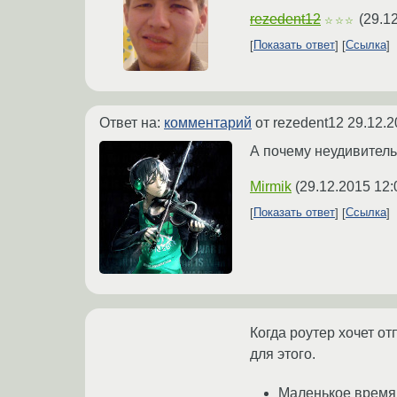
rezedent12
(
29.12
☆☆☆
Показать ответ
Ссылка
Ответ на:
комментарий
от rezedent12
29.12.2
А почему неудивител
Mirmik
(
29.12.2015 12:
Показать ответ
Ссылка
Когда роутер хочет от
для этого.
Маленькое время