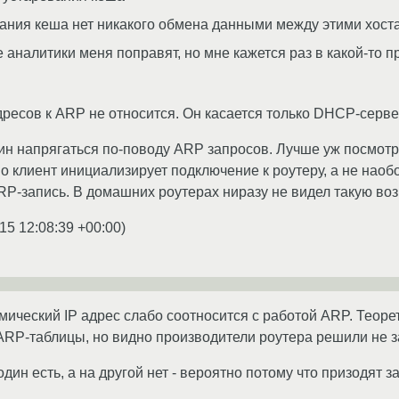
ания кеша нет никакого обмена данными между этими хоста
аналитики меня поправят, но мне кажется раз в какой-то 
ресов к ARP не относится. Он касается только DHCP-серве
ин напрягаться по-поводу ARP запросов. Лучше уж посмотре
о клиент инициализирует подключение к роутеру, а не наобо
RP-запись. В домашних роутерах ниразу не видел такую во
15 12:08:39 +00:00
)
ический IP адрес слабо соотносится с работой ARP. Теор
ARP-таблицы, но видно производители роутера решили не 
один есть, а на другой нет - вероятно потому что призодят