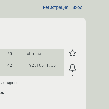
Регистрация
-
Вход
0
3
ных адресов.
т.