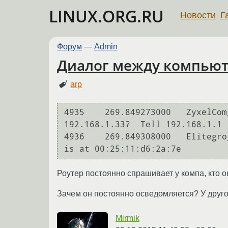
LINUX.ORG.RU
Новости
Г
Форум
—
Admin
Диалог между компьюте
arp
4935	269.849273000	ZyxelCom_77:a4:2b	Elitegro_d6:2a:7e	ARP	60	Who has 
192.168.1.33?  Tell 192.168.1.1

4936	269.849308000	Elitegro_d6:2a:7e	ZyxelCom_77:a4:2b	ARP	42	192.168.1.33 
is at 00:25:11:d6:2a:7e
Роутер постоянно спрашивает у компа, кто о
Зачем он постоянно осведомляется? У друго
Mirmik