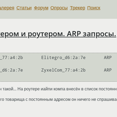
алерея
Статьи
Форум
Опросы
Трекер
Поиск
ром и роутером. ARP запросы.
н такой... На роутере иайпи компа внесён в список постоян
го товарища с постоянным адресом он ничего не спрашивае