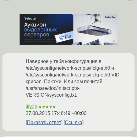
Наверное у тебя конфигурация в
/etc/sysconfig/network-scripts/ifcfg-eth0 и
/etc/sysconfig/network-scripts/ifcfg-eth0.VID
кривая. Покажи. Или сам почитай
/usr/share/doc/initscripts-
VERSION/sysconfig.txt.
iliyap
★★★★★
27.08.2015 17:46:49 +00:00
Показать ответ
Ссылка