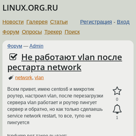
LINUX.ORG.RU
Новости
Галерея
Статьи
Регистрация
-
Вход
Форум
Опросы
Трекер
Поиск
Форум
—
Admin
Не работают vlan после
рестарта network
network
,
vlan
Всем привет, имею centos6 и микротик
роутер, настроил vlan, после перезагрузки
0
сервера vlan работает и роутер пингует
сервер и обратно, но как только сделаешь
service network restart, то все, тупо не
1
пингуется
tcpdump вот такое выдает: