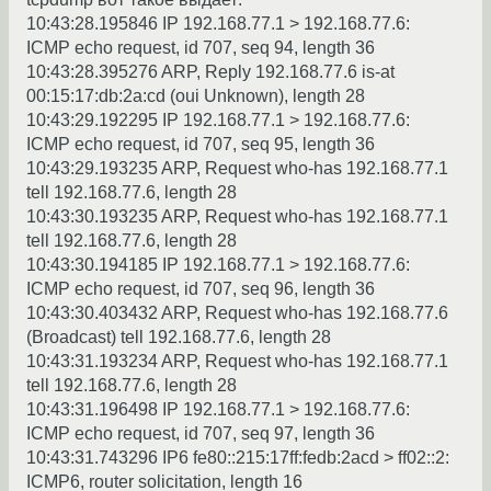
10:43:28.195846 IP 192.168.77.1 > 192.168.77.6:
ICMP echo request, id 707, seq 94, length 36
10:43:28.395276 ARP, Reply 192.168.77.6 is-at
00:15:17:db:2a:cd (oui Unknown), length 28
10:43:29.192295 IP 192.168.77.1 > 192.168.77.6:
ICMP echo request, id 707, seq 95, length 36
10:43:29.193235 ARP, Request who-has 192.168.77.1
tell 192.168.77.6, length 28
10:43:30.193235 ARP, Request who-has 192.168.77.1
tell 192.168.77.6, length 28
10:43:30.194185 IP 192.168.77.1 > 192.168.77.6:
ICMP echo request, id 707, seq 96, length 36
10:43:30.403432 ARP, Request who-has 192.168.77.6
(Broadcast) tell 192.168.77.6, length 28
10:43:31.193234 ARP, Request who-has 192.168.77.1
tell 192.168.77.6, length 28
10:43:31.196498 IP 192.168.77.1 > 192.168.77.6:
ICMP echo request, id 707, seq 97, length 36
10:43:31.743296 IP6 fe80::215:17ff:fedb:2acd > ff02::2:
ICMP6, router solicitation, length 16