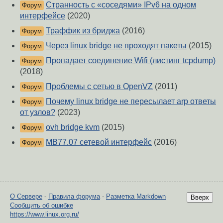
Странность с «соседями» IPv6 на одном
Форум
интерфейсе
(2020)
Траффик из бриджа
(2016)
Форум
Через linux bridge не проходят пакеты
(2015)
Форум
Пропадает соединение Wifi (листинг tcpdump)
Форум
(2018)
Проблемы с сетью в OpenVZ
(2011)
Форум
Почему linux bridge не пересылает arp ответы
Форум
от узлов?
(2023)
ovh bridge kvm
(2015)
Форум
MB77.07 сетевой интерфейс
(2016)
Форум
О Сервере
-
Правила форума
-
Разметка Markdown
Вверх
Сообщить об ошибке
https://www.linux.org.ru/