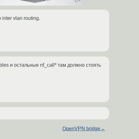
ter vlan routing.
ables и остальные nf_call* там должно стоять
OpenVPN bridge
→