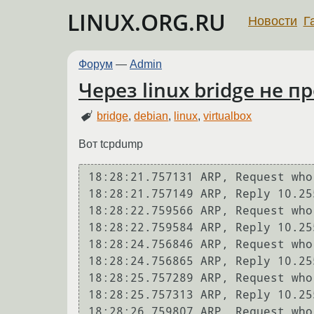
LINUX.ORG.RU
Новости
Г
Форум
—
Admin
Через linux bridge не п
bridge
,
debian
,
linux
,
virtualbox
Вот tcpdump
18:28:21.757131 ARP, Request who
18:28:21.757149 ARP, Reply 10.25
18:28:22.759566 ARP, Request who
18:28:22.759584 ARP, Reply 10.25
18:28:24.756846 ARP, Request who
18:28:24.756865 ARP, Reply 10.25
18:28:25.757289 ARP, Request who
18:28:25.757313 ARP, Reply 10.25
18:28:26.759807 ARP, Request who