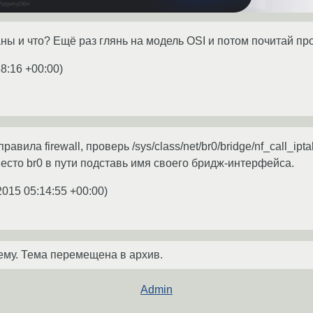
ы и что? Ещё раз глянь на модель OSI и потом почитай про in
38:16 +00:00
)
авила firewall, проверь /sys/class/net/br0/bridge/nf_call_ipt
место br0 в пути подставь имя своего бридж-интерфейса.
2015 05:14:55 +00:00
)
ему. Тема перемещена в архив.
Admin