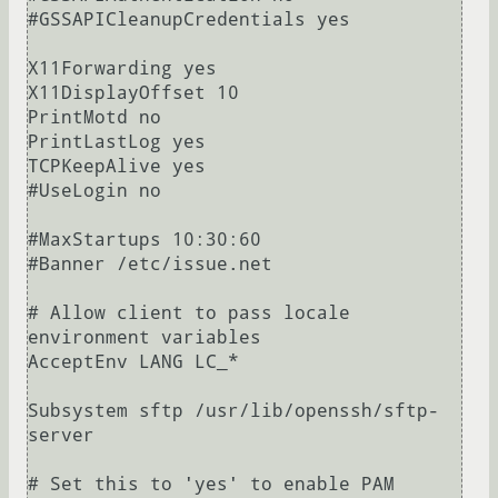
#GSSAPICleanupCredentials yes

X11Forwarding yes

X11DisplayOffset 10

PrintMotd no

PrintLastLog yes

TCPKeepAlive yes

#UseLogin no

#MaxStartups 10:30:60

#Banner /etc/issue.net

# Allow client to pass locale 
environment variables

AcceptEnv LANG LC_*

Subsystem sftp /usr/lib/openssh/sftp-
server

# Set this to 'yes' to enable PAM 