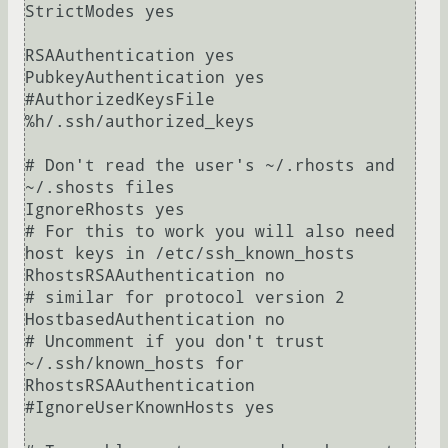
StrictModes yes

RSAAuthentication yes

PubkeyAuthentication yes

#AuthorizedKeysFile	
%h/.ssh/authorized_keys

# Don't read the user's ~/.rhosts and 
~/.shosts files

IgnoreRhosts yes

# For this to work you will also need 
host keys in /etc/ssh_known_hosts

RhostsRSAAuthentication no

# similar for protocol version 2

HostbasedAuthentication no

# Uncomment if you don't trust 
~/.ssh/known_hosts for 
RhostsRSAAuthentication

#IgnoreUserKnownHosts yes
