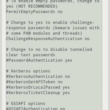
# To enable empty passwords, change to 
yes (NOT RECOMMENDED)

PermitEmptyPasswords no

# Change to yes to enable challenge-
response passwords (beware issues with

# some PAM modules and threads)

ChallengeResponseAuthentication no

# Change to no to disable tunnelled 
clear text passwords

#PasswordAuthentication yes

# Kerberos options

#KerberosAuthentication no

#KerberosGetAFSToken no

#KerberosOrLocalPasswd yes

#KerberosTicketCleanup yes

# GSSAPI options

#GSSAPIAuthentication no
