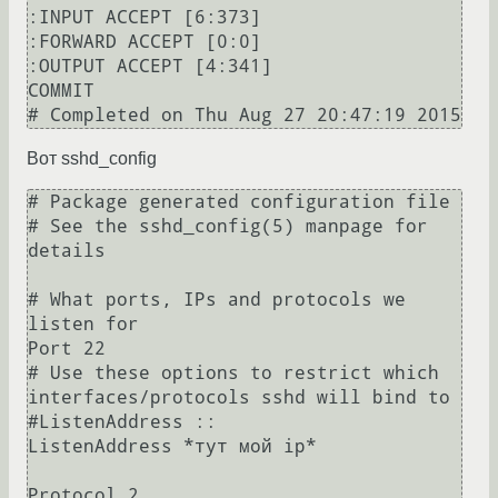
:INPUT ACCEPT [6:373]

:FORWARD ACCEPT [0:0]

:OUTPUT ACCEPT [4:341]

COMMIT

Вот sshd_config
# Package generated configuration file

# See the sshd_config(5) manpage for 
details

# What ports, IPs and protocols we 
listen for

Port 22

# Use these options to restrict which 
interfaces/protocols sshd will bind to

#ListenAddress ::

ListenAddress *тут мой ip*

Protocol 2
