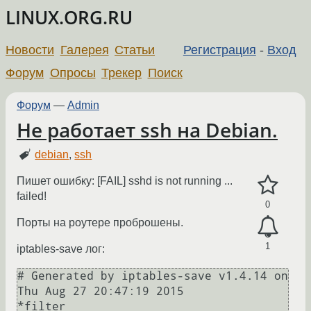
LINUX.ORG.RU
Новости
Галерея
Статьи
Регистрация
-
Вход
Форум
Опросы
Трекер
Поиск
Форум
—
Admin
Не работает ssh на Debian.
debian
,
ssh
Пишет ошибку: [FAIL] sshd is not running ...
failed!
0
Порты на роутере проброшены.
1
iptables-save лог:
# Generated by iptables-save v1.4.14 on 
Thu Aug 27 20:47:19 2015

*filter
