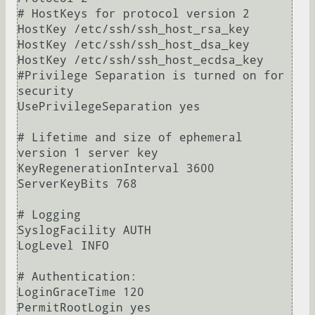
# HostKeys for protocol version 2

HostKey /etc/ssh/ssh_host_rsa_key

HostKey /etc/ssh/ssh_host_dsa_key

HostKey /etc/ssh/ssh_host_ecdsa_key

#Privilege Separation is turned on for 
security

UsePrivilegeSeparation yes

# Lifetime and size of ephemeral 
version 1 server key

KeyRegenerationInterval 3600

ServerKeyBits 768

# Logging

SyslogFacility AUTH

LogLevel INFO

# Authentication:

LoginGraceTime 120

PermitRootLogin yes
