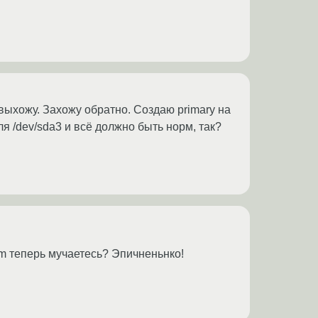
выхожу. Захожу обратно. Создаю primary на
ля /dev/sda3 и всё должно быть норм, так?
vm теперь мучаетесь? Эпичненьнко!