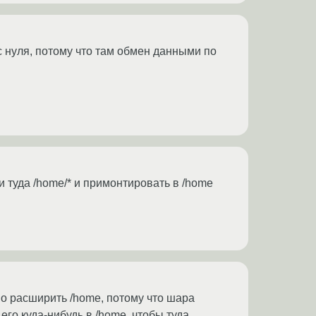
 нуля, потому что там обмен данными по
и туда /home/* и примонтировать в /home
но расширить /home, потому что шара
его куда-нибудь в /home, чтобы туда