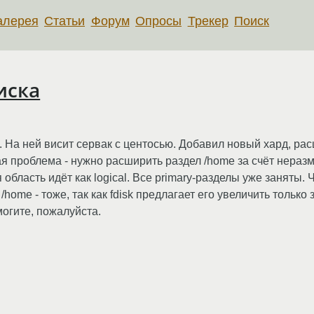
алерея
Статьи
Форум
Опросы
Трекер
Поиск
иска
а. На ней висит сервак с центосью. Добавил новый хард, ра
я проблема - нужно расширить раздел /home за счёт неразм
область идёт как logical. Все primary-разделы уже заняты. Ч
home - тоже, так как fdisk предлагает его увеличить только з
могите, пожалуйста.