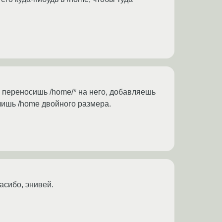
 переносишь /home/* на него, добавляешь
чишь /home двойного размера.
асибо, энивей.