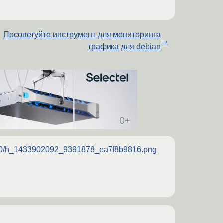
Посоветуйте инструмент для мониторинга
→
трафика для debian
5/0610/h_1433902092_9391878_ea7f8b9816.png