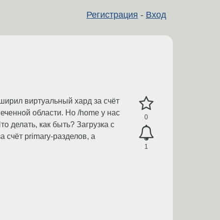
Регистрация
-
Вход
сширил виртуальный хард за счёт
еченной области. Но /home у нас
0
то делать, как быть? Загрузка с
а счёт primary-разделов, а
1