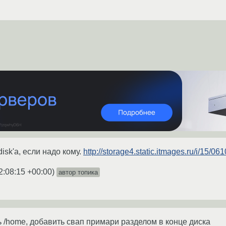
isk'а, если надо кому.
http://storage4.static.itmages.ru/i/1
2:08:15 +00:00
)
автор топика
ь /home, добавить свап примари разделом в конце диска