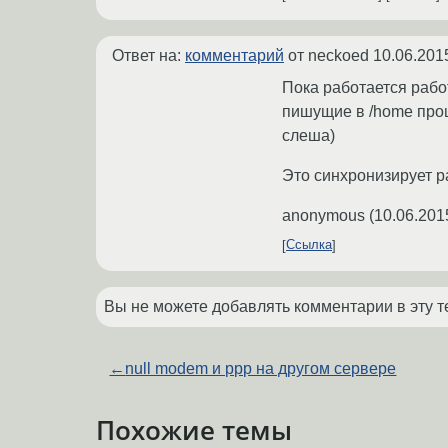
Ответ на:
комментарий
от neckoed
10.06.201
Пока работается рабо
пишущие в /home про
слеша)
Это синхронизирует р
anonymous
(
10.06.201
Ссылка
Вы не можете добавлять комментарии в эту т
←
null modem и ppp на другом сервере
Похожие темы