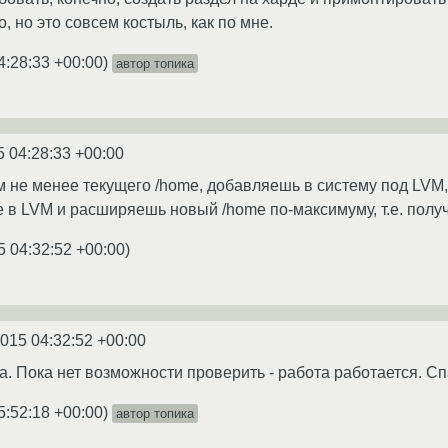
, но это совсем костыль, как по мне.
4:28:33 +00:00
)
автор топика
5 04:28:33 +00:00
м не менее текущего /home, добавляешь в систему под LVM,
 в LVM и расширяешь новый /home по-максимуму, т.е. полу
5 04:32:52 +00:00
)
2015 04:32:52 +00:00
а. Пока нет возможности проверить - работа работается. Сп
5:52:18 +00:00
)
автор топика