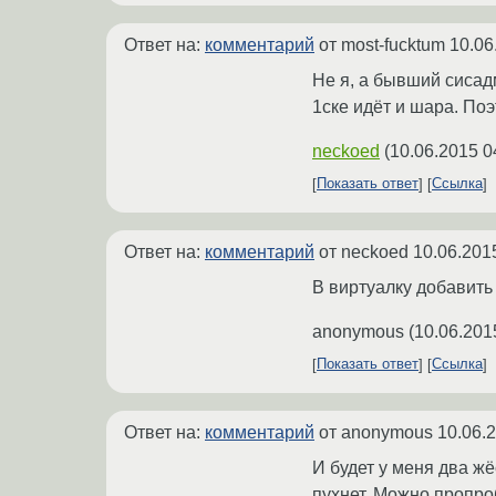
Ответ на:
комментарий
от most-fucktum
10.06
Не я, а бывший сисад
1ске идёт и шара. По
neckoed
(
10.06.2015 0
Показать ответ
Ссылка
Ответ на:
комментарий
от neckoed
10.06.201
В виртуaлку добавить 
anonymous
(
10.06.201
Показать ответ
Ссылка
Ответ на:
комментарий
от anonymous
10.06.
И будет у меня два ж
пухнет. Можно пропроб