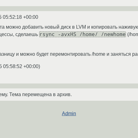
5 05:52:18 +00:00
та можно добавить новый диск в LVM и копировать наживую
rsync -avxHS /home/ /newhome
цессы, сделаешь
(/ho
азницу и можно будет перемонтировать /home и заняться р
5 05:58:52 +00:00
)
ему. Тема перемещена в архив.
Admin