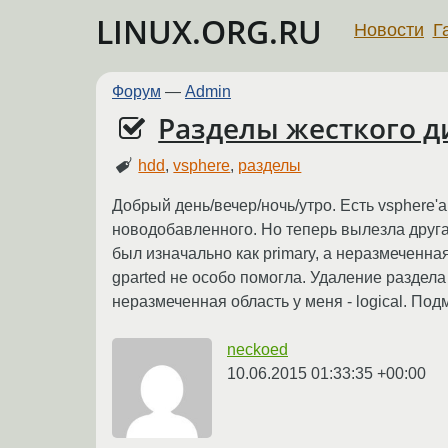
LINUX.ORG.RU
Новости
Г
Форум
—
Admin
Разделы жесткого д
hdd
,
vsphere
,
разделы
Добрый день/вечер/ночь/утро. Есть vsphere'
новодобавленного. Но теперь вылезла друга
был изначально как primary, а неразмеченная 
gparted не особо помогла. Удаление раздела /
неразмеченная область у меня - logical. Под
neckoed
10.06.2015 01:33:35 +00:00