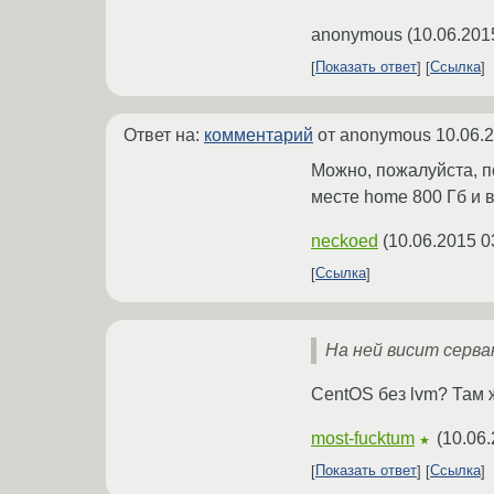
anonymous
(
10.06.201
Показать ответ
Ссылка
Ответ на:
комментарий
от anonymous
10.06.
Можно, пожалуйста, п
месте home 800 Гб и в
neckoed
(
10.06.2015 0
Ссылка
На ней висит серва
CentOS без lvm? Там ж
most-fucktum
(
10.06.
★
Показать ответ
Ссылка