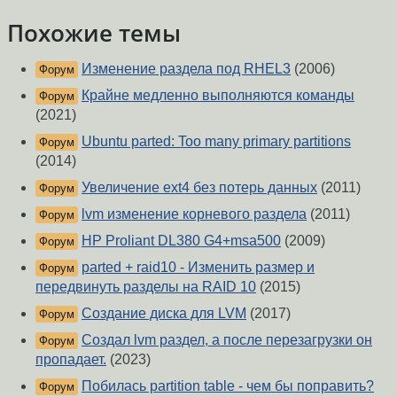
Похожие темы
Изменение раздела под RHEL3
(2006)
Форум
Крайне медленно выполняются команды
Форум
(2021)
Ubuntu parted: Too many primary partitions
Форум
(2014)
Увеличение ext4 без потерь данных
(2011)
Форум
lvm изменение корневого раздела
(2011)
Форум
HP Proliant DL380 G4+msa500
(2009)
Форум
parted + raid10 - Изменить размер и
Форум
передвинуть разделы на RAID 10
(2015)
Создание диска для LVM
(2017)
Форум
Создал lvm раздел, а после перезагрузки он
Форум
пропадает.
(2023)
Побилась partition table - чем бы поправить?
Форум