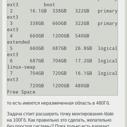
ext3         boot

 2      16.1GB  338GB   322GB   primary   
ext3

 3      338GB   660GB   322GB   primary   
ext3

 4      660GB   1200GB  540GB   
extended

 5      660GB   687GB   26.8GB  logical   
ext3

 6      687GB   704GB   17.2GB  logical   
linux-swap

 7      704GB   720GB   16.1GB  logical   
ext3

        720GB   1200GB  480GB             
Free Space
то есть имеется неразмеченная область в 480Гб.
Задача стоит расширить точку монтирования /date
на 100Гб. Как правильно это сделать, желательно
без простоя системы? Пока только есть вариант