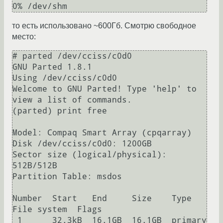
0% /dev/shm
то есть использовано ~600Гб. Смотрю свободное
место:
# parted /dev/cciss/c0d0

GNU Parted 1.8.1

Using /dev/cciss/c0d0

Welcome to GNU Parted! Type 'help' to 
view a list of commands.

(parted) print free

Model: Compaq Smart Array (cpqarray)

Disk /dev/cciss/c0d0: 1200GB

Sector size (logical/physical): 
512B/512B

Partition Table: msdos

Number  Start   End     Size    Type      
File system  Flags

 1      32.3kB  16.1GB  16.1GB  primary   