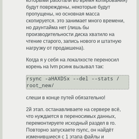
которыми работали во время копирования)
будут повреждены, некоторые будут
пропущены, но основная масса
скопируется. это занимает много времени,
но даунтайма нет (лишь бы
производительности диска хватило на
чтение старого, запись нового и штатную
нагрузку от продакшена).
Когда я у себя на локалхосте переносил
корень на lvm рсинк вызывал так:
rsync -aHAXDSx --del --stats / 
root_new/
слеши в конце путей обязательно!
2й этап. останавливаете на сервере всё,
что нуждается в переносимых данных,
перемонтируете исходный раздел в ro.
Повторно запускаете rsync, он найдёт
изменившиеся с 1 этапа файлы и