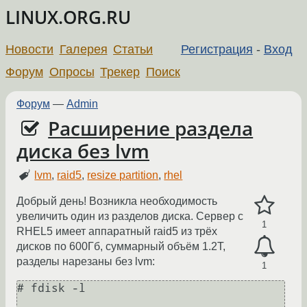
LINUX.ORG.RU
Новости
Галерея
Статьи
Регистрация
-
Вход
Форум
Опросы
Трекер
Поиск
Форум
—
Admin
Расширение раздела
диска без lvm
lvm
,
raid5
,
resize partition
,
rhel
Добрый день! Возникла необходимость
увеличить один из разделов диска. Сервер c
1
RHEL5 имеет аппаратный raid5 из трёх
дисков по 600Гб, суммарный объём 1.2Т,
разделы нарезаны без lvm:
1
# fdisk -l
