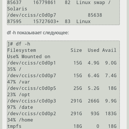
85637    16779861   82  Linux swap / 
Solaris

/dev/cciss/c0d0p7           85638       
df -h показывает следующее:
]# df -h

Filesystem            Size  Used Avail 
Use% Mounted on

/dev/cciss/c0d0p1      15G  4.9G  9.0G  
35% /

/dev/cciss/c0d0p7      15G  6.4G  7.4G  
47% /var

/dev/cciss/c0d0p5      25G  5.2G   18G  
23% /opt

/dev/cciss/c0d0p3     291G  266G  9.9G  
97% /date

/dev/cciss/c0d0p2     291G   93G  183G  
34% /home

tmpfs                  18G     0   18G   