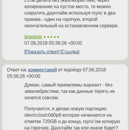
Если делать без эквилибристики, через
копирование на пустое место, то можно
сократить даунтайм используя rsync в два
приема - один на горячую, второй
окончательный на остановленном сервере.
legolegs
★★★★★
07.06.2018 05:36:26 +00:00
Показать ответ
Ссылка
Ответ на:
комментарий
от legolegs
07.06.2018
05:36:26 +00:00
Думаю, самый приемлемы вариант - без
эквилибристики, так как данные терять не
хочется совсем.
Получается, я делаю новую партицию
/dev/cciss/c0d0p8 которая начинается на
отметке 720GB и до конца, rsync'ом копирую
на горячую. Даунтайм так или иначе будет?