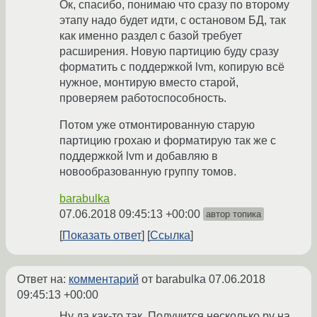
Ок, спасибо, понимаю что сразу по второму
этапу надо будет идти, с остановом БД, так
как именно раздел с базой требует
расширения. Новую партицию буду сразу
форматить с поддержкой lvm, копирую всё
нужное, монтирую вместо старой,
проверяем работоспособность.
Потом уже отмонтированную старую
партицию грохаю и форматирую так же с
поддержкой lvm и добавляю в
новообразованную группу томов.
barabulka
07.06.2018 09:45:13 +00:00
автор топика
Показать ответ
Ссылка
Ответ на:
комментарий
от barabulka
07.06.2018
09:45:13 +00:00
Ну да,как-то так. Получится несколько pv на