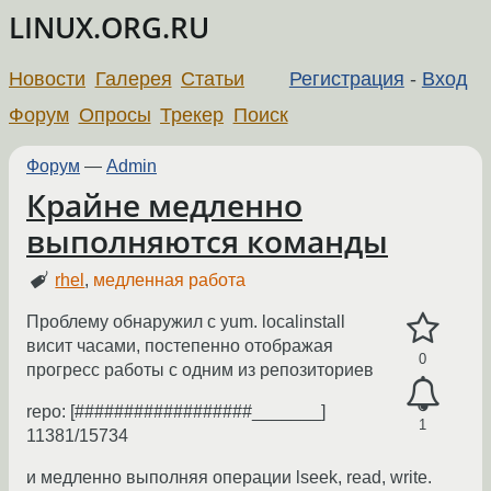
LINUX.ORG.RU
Новости
Галерея
Статьи
Регистрация
-
Вход
Форум
Опросы
Трекер
Поиск
Форум
—
Admin
Крайне медленно
выполняются команды
rhel
,
медленная работа
Проблему обнаружил с yum. localinstall
висит часами, постепенно отображая
0
прогресс работы с одним из репозиториев
repo: [##################_______]
1
11381/15734
и медленно выполняя операции lseek, read, write.