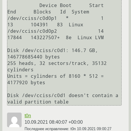
           Device Boot      Start         
End      Blocks   Id  System

/dev/cciss/c0d0p1   *           1          
13      104391   83  Linux

/dev/cciss/c0d0p2              14       
17844   143227507+  8e  Linux LVM

Disk /dev/cciss/c0d1: 146.7 GB, 
146778685440 bytes

255 heads, 32 sectors/track, 35132 
cylinders

Units = cylinders of 8160 * 512 = 
4177920 bytes

Disk /dev/cciss/c0d1 doesn't contain a 
t0n
10.09.2021 08:40:07 +00:00
Последнее исправление: t0n
10.09.2021 09:00:27