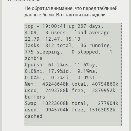
Не обратил внимание, что перед таблицей
данные были. Вот так они выглядели:
top - 19:00:41 up 267 days,  
4:09,  3 users,  load average: 
22.79, 12.47, 15.13

Tasks: 812 total,  36 running, 
775 sleeping,   0 stopped,   1 
zombie

Cpu(s): 61.2%us, 11.6%sy,  
0.0%ni, 17.9%id,  9.1%wa,  
0.0%hi,  0.2%si,  0.0%st

Mem:  43248648k total, 40754860k 
used,  2493788k free,  2879952k 
buffers

Swap: 10223608k total,   277904k 
used,  9945704k free, 15163092k 
cached
