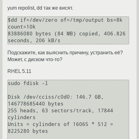
yum repolist, dd так же висят.
$dd if=/dev/zero of=/tmp/output bs=8k 
count=10k

83886080 bytes (84 MB) copied, 406.826 
Подскажите, как выяснить причину, устранить её?
Может, с диском что-то?
RHEL 5.11
sudo fdisk -l

Disk /dev/cciss/c0d0: 146.7 GB, 
146778685440 bytes

255 heads, 63 sectors/track, 17844 
cylinders

Units = cylinders of 16065 * 512 = 
8225280 bytes
