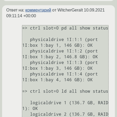
Ответ на:
комментарий
от WitcherGeralt
10.09.2021
09:11:14 +00:00
=> ctrl slot=0 pd all show status

   physicaldrive 1I:1:1 (port 
1I:box 1:bay 1, 146 GB): OK

   physicaldrive 1I:1:2 (port 
1I:box 1:bay 2, 146.8 GB): OK

   physicaldrive 1I:1:3 (port 
1I:box 1:bay 3, 146 GB): OK

   physicaldrive 1I:1:4 (port 
1I:box 1:bay 4, 146 GB): OK

=> ctrl slot=0 ld all show status

   logicaldrive 1 (136.7 GB, RAID 
1): OK

   logicaldrive 2 (136.7 GB, RAID 