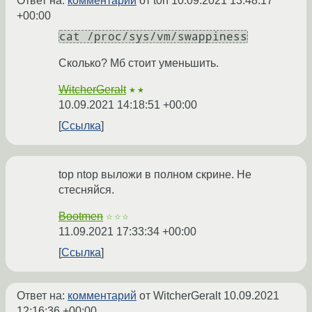
Ответ на:
комментарий
от t0n
10.09.2021 13:48:17
+00:00
cat /proc/sys/vm/swappiness
Сколько? Мб стоит уменьшить.
WitcherGeralt
★★
10.09.2021 14:18:51 +00:00
Ссылка
top ntop выложи в полном скрине. Не
стесняйся.
Bootmen
☆☆☆
11.09.2021 17:33:34 +00:00
Ссылка
Ответ на:
комментарий
от WitcherGeralt
10.09.2021
12:16:36 +00:00