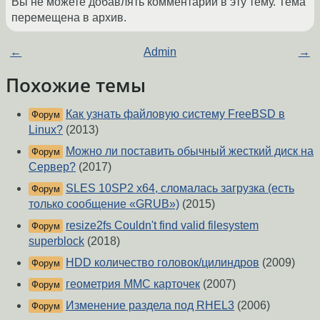
Вы не можете добавлять комментарии в эту тему. Тема
перемещена в архив.
←
Admin
→
Похожие темы
Как узнать файловую систему FreeBSD в
Форум
Linux?
(2013)
Можно ли поставить обычный жесткий диск на
Форум
Сервер?
(2017)
SLES 10SP2 x64, сломалась загрузка (есть
Форум
только сообщение «GRUB»)
(2015)
resize2fs Couldn't find valid filesystem
Форум
superblock
(2018)
HDD количество головок/цилиндров
(2009)
Форум
геометрия MMC карточек
(2007)
Форум
Изменение раздела под RHEL3
(2006)
Форум