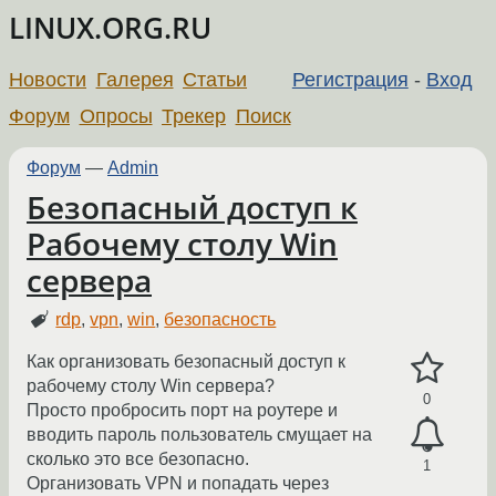
LINUX.ORG.RU
Новости
Галерея
Статьи
Регистрация
-
Вход
Форум
Опросы
Трекер
Поиск
Форум
—
Admin
Безопасный доступ к
Рабочему столу Win
сервера
rdp
,
vpn
,
win
,
безопасность
Как организовать безопасный доступ к
рабочему столу Win сервера?
0
Просто пробросить порт на роутере и
вводить пароль пользователь смущает на
сколько это все безопасно.
1
Организовать VPN и попадать через