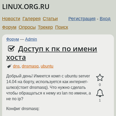
LINUX.ORG.RU
Новости
Галерея
Статьи
Регистрация
-
Вход
Форум
Опросы
Трекер
Поиск
Форум
—
Admin
Доступ к пк по имени
хоста
dns
,
dnsmasq
,
ubuntu
Добрый день! Имеется комп с ubuntu server
14.04 на борту, используется как интернет-
0
шлюз(стоит dnsmasq). Что нужно сделать
чтобы обращаться к нему из lan по имени, а
не по ip?
1
Конфиг dnsmasq: