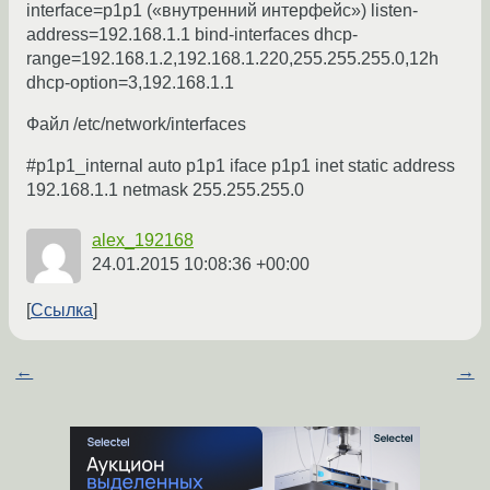
interface=p1p1 («внутренний интерфейс») listen-
address=192.168.1.1 bind-interfaces dhcp-
range=192.168.1.2,192.168.1.220,255.255.255.0,12h
dhcp-option=3,192.168.1.1
Файл /etc/network/interfaces
#p1p1_internal auto p1p1 iface p1p1 inet static address
192.168.1.1 netmask 255.255.255.0
alex_192168
24.01.2015 10:08:36 +00:00
Ссылка
←
→