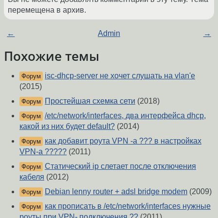
перемещена в архив.
←
Admin
→
Похожие темы
isc-dhcp-server не хочет слушать на vlan'е
Форум
(2015)
Простейшая схемка сети
(2018)
Форум
/etc/network/interfaces, два интерфейса dhcp,
Форум
какой из них будет default?
(2014)
как добавит роута VPN -a ??? в настройках
Форум
VPN-а ?????
(2011)
Статический ip слетает после отключения
Форум
кабеля
(2012)
Debian lenny router + adsl bridge modem
(2009)
Форум
как прописать в /etc/network/interfaces нужные
Форум
роуты при VPN- подключения ??
(2011)