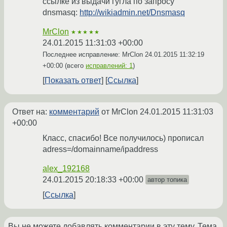
ссылке из выдачи гугла по запросу
dnsmasq:
http://wikiadmin.net/Dnsmasq
MrClon
★★★★★
24.01.2015 11:31:03 +00:00
Последнее исправление: MrClon
24.01.2015 11:32:19
+00:00
(всего
исправлений: 1
)
Показать ответ
Ссылка
Ответ на:
комментарий
от MrClon
24.01.2015 11:31:03
+00:00
Класс, спасибо! Все получилось) прописал
adress=/domainname/ipaddress
alex_192168
24.01.2015 20:18:33 +00:00
автор топика
Ссылка
Вы не можете добавлять комментарии в эту тему. Тема