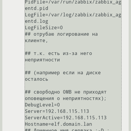
PidFile=/var/run/zabbix/zabbix_ag
entd.pid

LogFile=/var/log/zabbix/zabbix_ag
entd.log

LogFileSize=0                                 
## отрубаю логирование на 
клиенте,

## т.к. есть из-за него 
неприятности 

## (например если на диске 
осталось

## сворбодно 0MB не приходят 
оповещения о неприятностях);

DebugLevel=0

Server=192.168.115.113

ServerActive=192.168.115.113

Hostname=elf.domain.lan                       
## Доменное имя сервака :-D ;
