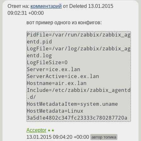
Ответ на:
комментарий
от Deleted
13.01.2015
09:02:31 +00:00
вот пример одного из конфигов:
PidFile=/var/run/zabbix/zabbix_ag
entd.pid

LogFile=/var/log/zabbix/zabbix_ag
entd.log

LogFileSize=0

Server=ice.ex.lan

ServerActive=ice.ex.lan

Hostname=air.ex.lan

Include=/etc/zabbix/zabbix_agentd
.d/

HostMetadataItem=system.uname

HostMetadata=Linux    
Acceptor
★★
13.01.2015 09:04:20 +00:00
автор топика