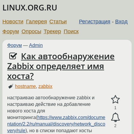
LINUX.ORG.RU
Новости
Галерея
Статьи
Регистрация
-
Вход
Форум
Опросы
Трекер
Поиск
Форум
—
Admin
Как автообнаружение
Zabbix определяет имя
хоста?
hostname
,
zabbix
настраиваю автообнаружение zabbix и
настраиваю действие на добавление
1
нового хоста для
мониторинга(
https://www.zabbix.com/docume
ntation/2.2/ru/manual/discovery/network_disco
2
very/rule
), но в списки попадают хосты