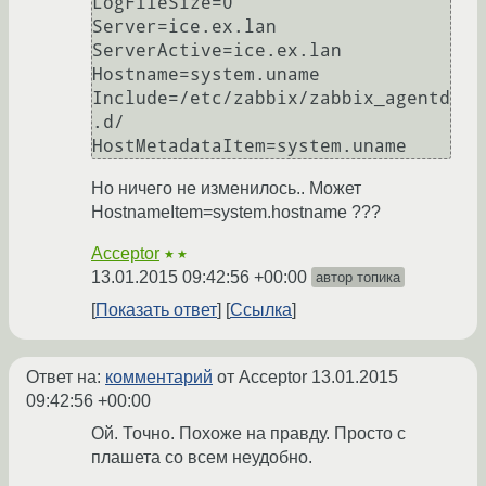
LogFileSize=0

Server=ice.ex.lan

ServerActive=ice.ex.lan

Hostname=system.uname

Include=/etc/zabbix/zabbix_agentd
.d/

Но ничего не изменилось.. Может
HostnameItem=system.hostname ???
Acceptor
★★
13.01.2015 09:42:56 +00:00
автор топика
Показать ответ
Ссылка
Ответ на:
комментарий
от Acceptor
13.01.2015
09:42:56 +00:00
Ой. Точно. Похоже на правду. Просто с
плашета со всем неудобно.