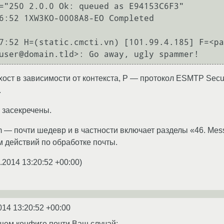
="250 2.0.0 Ok: queued as E94153C6F3"

6:52 1XW3KO-0008A8-EO Completed

7:52 H=(static.cmcti.vn) [101.99.4.185] F=<pa
ст в зависимости от контекста, P — протокол ESMTP Secure
.
, засекречены.
m — почти шедевр и в частности включает разделы «46. Mess
 действий по обработке почты.
.2014 13:20:52 +00:00
)
014 13:20:52 +00:00
щем конфиге почти Ваш случай: