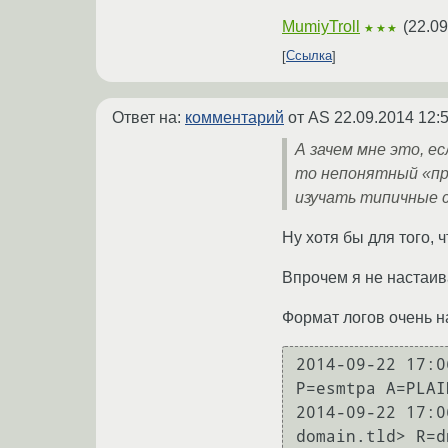
MumiyTroll
(
22.09
★★★
Ссылка
Ответ на:
комментарий
от AS
22.09.2014 12:
А зачем мне это, е
то непонятный «при
изучать типичные с
Ну хотя бы для того, 
Впрочем я не настаив
Формат логов очень н
2014-09-22 17:0
P=esmtpa A=PLAI
2014-09-22 17:0
domain.tld> R=d