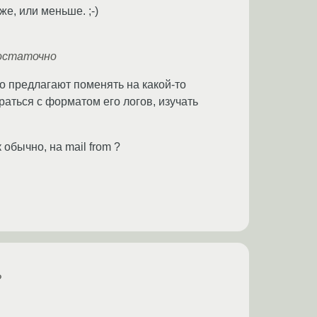
е, или меньше. ;-)
достаточно
го предлагают поменять на какой-то
аться с форматом его логов, изучать
 обычно, на mail from ?
?