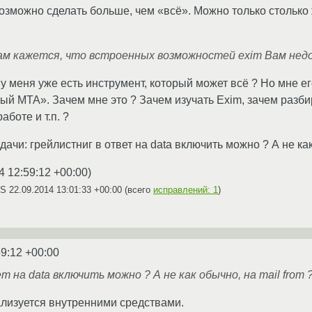
озможно сделать больше, чем «всё». Можно только столько ж
Вам кажется, что встроенных возможностей exim Вам не
 у меня уже есть инструмент, который может всё ? Но мне е
й MTA». Зачем мне это ? Зачем изучать Exim, зачем разбир
аботе и т.п. ?
дачи: грейлистниг в ответ на data включить можно ? А не как
4 12:59:12 +00:00
)
AS
22.09.2014 13:01:33 +00:00
(всего
исправлений: 1
)
59:12 +00:00
 на data включить можно ? А не как обычно, на mail from 
лизуется внутренними средствами.