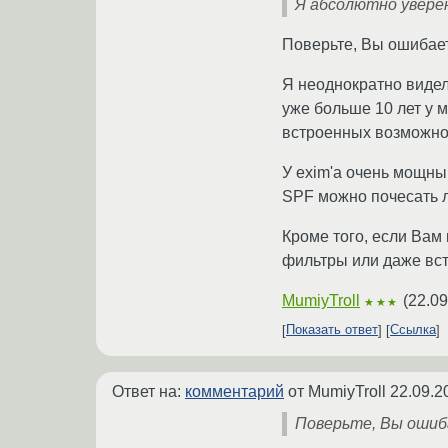
Я абсолютно уверен
Поверьте, Вы ошибает
Я неоднократно видел 
уже больше 10 лет у 
встроенных возможно
У exim'а очень мощны
SPF можно почесать л
Кроме того, если Вам
фильтры или даже вст
MumiyTroll
(
22.09
★★★
Показать ответ
Ссылка
Ответ на:
комментарий
от MumiyTroll
22.09.2
Поверьте, Вы ошиб