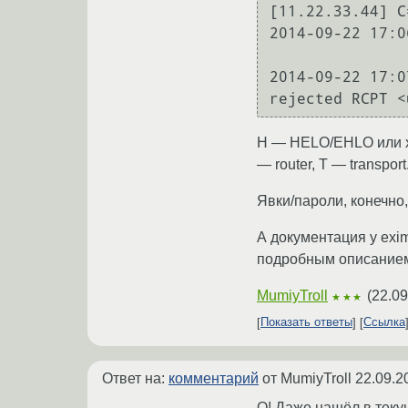
[11.22.33.44] C
2014-09-22 17:0
2014-09-22 17:0
H — HELO/EHLO или хо
— router, T — transport
Явки/пароли, конечно
А документация у exi
подробным описанием
MumiyTroll
(
22.09
★★★
Показать ответы
Ссылка
Ответ на:
комментарий
от MumiyTroll
22.09.2
О! Даже нашёл в теку