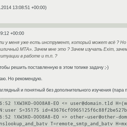
.2014 13:08:51 +00:00
)
59:12 +00:00
сли у меня уже есть инструмент, который может всё ? Но
личный MTA». Зачем мне это ? Зачем изучать Exim, заче
итуации в работе и т.п. ?
чтобы решить поставленную в этом топике задачу ;-)
аю. Но рекомендую.
аглядный и понятный без дополнительного изучения (пара 
6:52 1XW3KO-0008A8-EO <= user@domain.tld H=(w
N:user S=35175 id=43676cf0965125f6c88f2be527b
6:52 1XW3KO-0008A8-EO => other-user@other-dom
nslookup_and_batv T=remote_smtp_and_batv H=mx