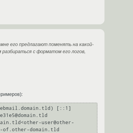
 мне его предлагают поменять на какой-
м разбираться с форматом его логов,
примеров):
ebmail.domain.tld) [::1] 
e31e5@domain.tld

ain.tld<other-user@other-
-of.other-domain.tld 