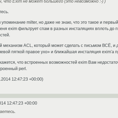
, что Exim не может большего (это невозможно :-) )
есь.
упоминание milter, но даже не знаю, что это такое и первы
меня exim фильтрует спам в разных инсталяциях вплоть до 
стей.
й механизм ACL, который может сделать с письмом ВСЁ, и 
евой пяткой правое ухо» и ближайшая инсталяция exim'а пр
 кажется, что встроенных возможностей exim Вам недостат
роенный perl.
.2014 12:47:23 +00:00
)
014 12:47:23 +00:00
аетесь.