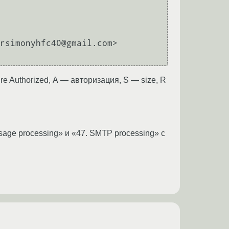
rsimonyhfc40@gmail.com> 
 Authorized, А — авторизация, S — size, R
age processing» и «47. SMTP processing» с