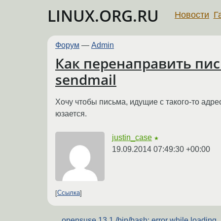
LINUX.ORG.RU
Новости
Г
Форум
—
Admin
Как перенаправить пис
sendmail
Хочу чтобы письма, идущие с такого-то адре
юзается.
justin_case
★
19.09.2014 07:49:30 +00:00
Ссылка
opensuse 13.1 /bin/bash: error while loading