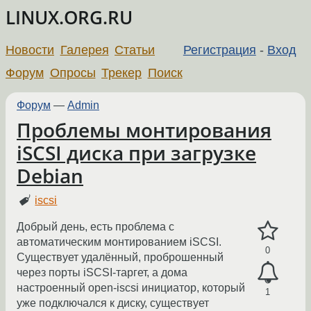
LINUX.ORG.RU
Новости
Галерея
Статьи
Регистрация
-
Вход
Форум
Опросы
Трекер
Поиск
Форум
—
Admin
Проблемы монтирования
iSCSI диска при загрузке
Debian
iscsi
Добрый день, есть проблема с
автоматическим монтированием iSCSI.
0
Существует удалённый, проброшенный
через порты iSCSI-таргет, а дома
настроенный open-iscsi инициатор, который
1
уже подключался к диску, существует