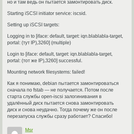
но и там ведь он пытается замонтировать диск.
Starting iSCSI initiator service: iscsid.
Setting up iSCSI targets:
Logging in to [iface: default, target: iqn.blablabla-target,
portal: (тут IP),3260] (multiple)
Login to [iface: default, target: iqn.blablabla-target,
portal: (тот же IP),3260] successful.
Mounting network filesystems: failed!
Как я понимаю, debian пытается замонтироваться
сначала по fstab — не получается. Потом после
старта службы open-iscsi залогинивания в
удалённый диск пытается снова замонтировать
диск и снова неудачно. Тогда почему же он после
перезапуска службы сразу работает? Спасибо!
Msr