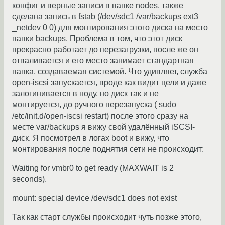
конфиг и верные записи в папке nodes, также
сделана запись в fstab (/dev/sdc1 /var/backups ext3
_netdev 0 0) для монтирования этого диска на место
папки backups. Проблема в том, что этот диск
прекрасно работает до перезагрузки, после же он
отваливается и его место занимает стандартная
папка, создаваемая системой. Что удивляет, служба
open-iscsi запускается, вроде как видит цели и даже
залогинивается в ноду, но диск так и не
монтируется, до ручного перезапуска ( sudo
/etc/init.d/open-iscsi restart) после этого сразу на
месте var/backups я вижу свой удалённый iSCSI-
диск. Я посмотрел в логах boot и вижу, что
монтирования после поднятия сети не происходит:
Waiting for vmbr0 to get ready (MAXWAIT is 2
seconds).
mount: special device /dev/sdc1 does not exist
Так как старт службы происходит чуть позже этого,