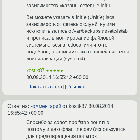
зависимостях указаны сетевые init`ы.
Вы можете указать в Init`е (Unit`е) iscsi
зависимость от сетевых служб, ну или
исключить запись о /var/backups из /etc/fstab
и прописать монтирование файловой
системы с iscsi в rc.local или что-то
подобное, в зависимости от вашей системы
инициализации (systemd).
kostik87
★★★★★
30.08.2014 16:55:42 +00:00
Показать ответ
Ссылка
Ответ на:
комментарий
от kostik87
30.08.2014
16:55:42 +00:00
Спасибо за совет, про fstab понятно,
поэтому и даю флаг _netdev (используется
для предотвращения попыток