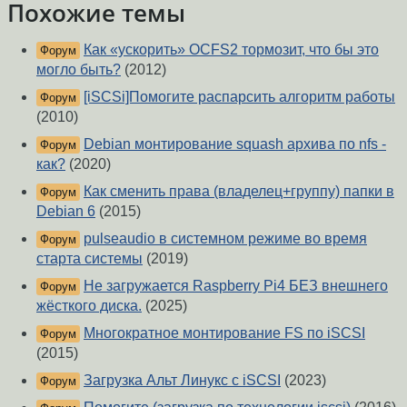
Похожие темы
Как «ускорить» OCFS2 тормозит, что бы это
Форум
могло быть?
(2012)
[iSCSi]Помогите распарсить алгоритм работы
Форум
(2010)
Debian монтирование squash архива по nfs -
Форум
как?
(2020)
Как сменить права (владелец+группу) папки в
Форум
Debian 6
(2015)
pulseaudio в системном режиме во время
Форум
старта системы
(2019)
Не загружается Raspberry Pi4 БЕЗ внешнего
Форум
жёсткого диска.
(2025)
Многократное монтирование FS по iSCSI
Форум
(2015)
Загрузка Альт Линукс с iSCSI
(2023)
Форум