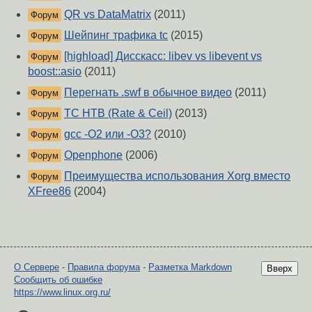
QR vs DataMatrix
(2011)
Форум
Шейпинг трафика tc
(2015)
Форум
[highload] Дисскасс: libev vs libevent vs
Форум
boost::asio
(2011)
Перегнать .swf в обычное видео
(2011)
Форум
TC HTB (Rate & Ceil)
(2013)
Форум
gcc -O2 или -O3?
(2010)
Форум
Openphone
(2006)
Форум
Преимущества использования Xorg вместо
Форум
XFree86
(2004)
О Сервере
-
Правила форума
-
Разметка Markdown
Вверх
Сообщить об ошибке
https://www.linux.org.ru/