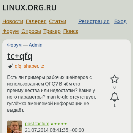
LINUX.ORG.RU
Новости
Галерея
Статьи
Регистрация
-
Вход
Форум
Опросы
Трекер
Поиск
Форум
—
Admin
tc+qfq
qfq
,
shaper
,
tc
Есть ли примеры рабочих шейперов с
использованием QFQ? В чём его
0
преимущества или недостатки? Какие у
него параметры? man tc-qfq отсутствует,
гуглёжка вменяемой информации не
1
выдаёт.
post-factum
★★★★★
21.07.2014 08:41:35 +00:00