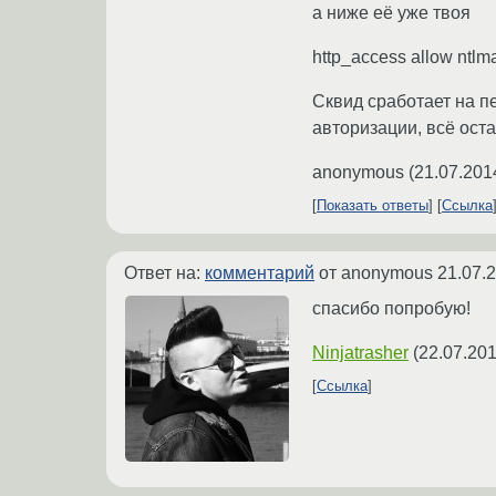
а ниже её уже твоя
http_access allow ntlm
Сквид сработает на п
авторизации, всё ост
anonymous
(
21.07.201
Показать ответы
Ссылка
Ответ на:
комментарий
от anonymous
21.07.
спасибо попробую!
Ninjatrasher
(
22.07.201
Ссылка