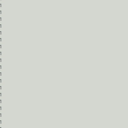



































