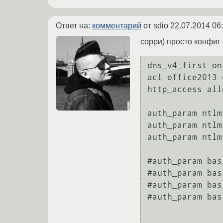
Ответ на:
комментарий
от sdio
22.07.2014 06
сорри) просто конфиг
dns_v4_first on

acl office2013 
http_access all
auth_param ntlm
auth_param ntlm
auth_param ntlm
#auth_param bas
#auth_param bas
#auth_param bas
#auth_param bas