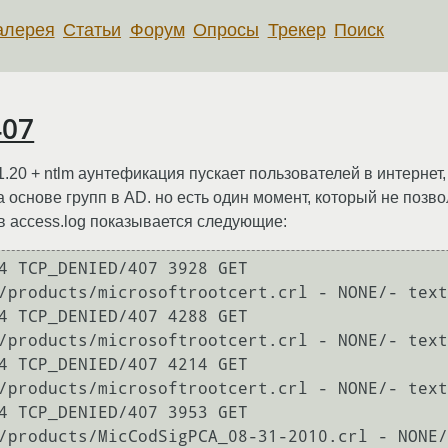
алерея
Статьи
Форум
Опросы
Трекер
Поиск
407
.20 + ntlm аунтефикация пускает пользователей в интернет,
 основе групп в AD. но есть один момент, который не позво
о. в access.log показывается следующие:
4 TCP_DENIED/407 3928 GET 
/products/microsoftrootcert.crl - NONE/- text
4 TCP_DENIED/407 4288 GET 
/products/microsoftrootcert.crl - NONE/- text
4 TCP_DENIED/407 4214 GET 
/products/microsoftrootcert.crl - NONE/- text
4 TCP_DENIED/407 3953 GET 
/products/MicCodSigPCA_08-31-2010.crl - NONE/