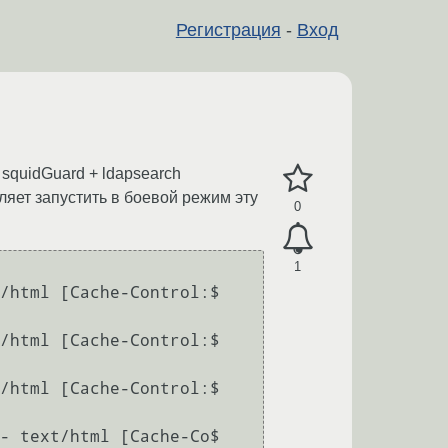
Регистрация
-
Вход
 squidGuard + ldapsearch
ляет запустить в боевой режим эту
0
1
/html [Cache-Control:$

/html [Cache-Control:$

/html [Cache-Control:$

- text/html [Cache-Co$
