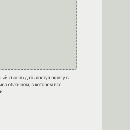
ьный сбособ дать доступ офису в
иса облачном, в котором все
щи