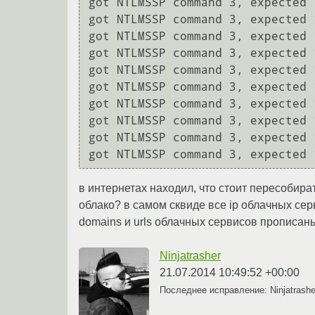
got NTLMSSP command 3, expected 1
got NTLMSSP command 3, expected 1
got NTLMSSP command 3, expected 1
got NTLMSSP command 3, expected 1
got NTLMSSP command 3, expected 1
got NTLMSSP command 3, expected 1
got NTLMSSP command 3, expected 1
got NTLMSSP command 3, expected 1
got NTLMSSP command 3, expected 1
в интернетах находил, что стоит пересобира
облако? в самом сквиде все ip облачных сер
domains и urls облачных сервисов прописан
Ninjatrasher
21.07.2014 10:49:52 +00:00
Последнее исправление: Ninjatrash