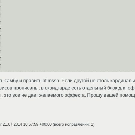


















ть самбу и править ntlmssp. Если другой не столь кардинал
висов прописаны, в сквидгарде есть отдельный блок для оф
ы, это все не дает желаемого эффекта. Прошу вашей помо
er
21.07.2014 10:57:59 +00:00
(всего исправлений: 1)