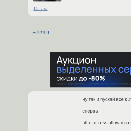
Ссылка
←
tc+qfq
ну так и пускай всё к 
сперва
http_access allow micr