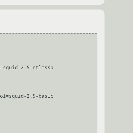
=squid-2.5-ntlmssp 

ol=squid-2.5-basic 
