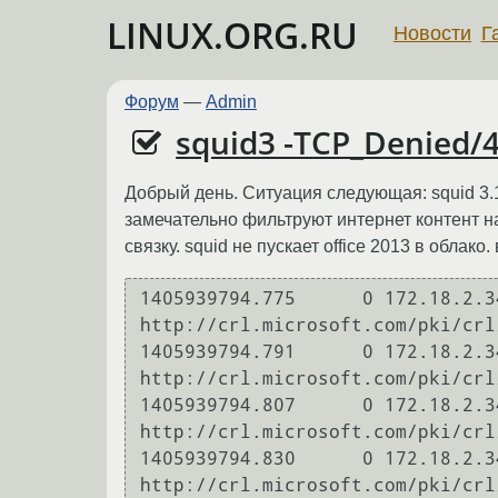
LINUX.ORG.RU
Новости
Г
Форум
—
Admin
squid3 -TCP_Denied/
Добрый день. Ситуация следующая: squid 3.1
замечательно фильтруют интернет контент на
связку. squid не пускает office 2013 в облак
1405939794.775      0 172.18.2.3
http://crl.microsoft.com/pki/crl
1405939794.791      0 172.18.2.3
http://crl.microsoft.com/pki/crl
1405939794.807      0 172.18.2.3
http://crl.microsoft.com/pki/crl
1405939794.830      0 172.18.2.3
http://crl.microsoft.com/pki/crl