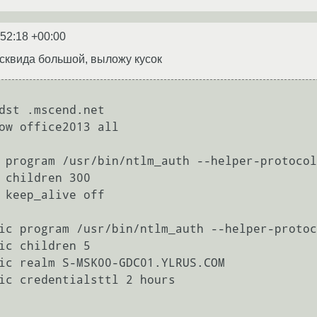
:52:18 +00:00
 сквида большой, выложу кусок
dst .mscend.net

ow office2013 all

 program /usr/bin/ntlm_auth --helper-protocol
 children 300

 keep_alive off 

ic program /usr/bin/ntlm_auth --helper-protoc
ic children 5 

ic realm S-MSK00-GDC01.YLRUS.COM 

ic credentialsttl 2 hours 
