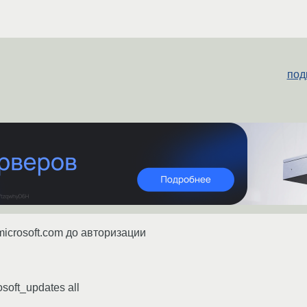
под
.microsoft.com до авторизации
osoft_updates all