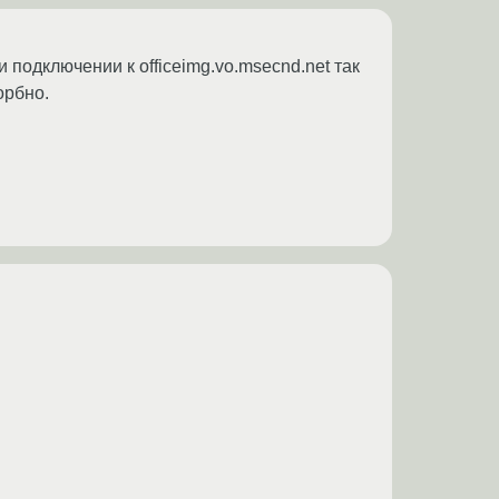
 подключении к officeimg.vo.msecnd.net так
орбно.