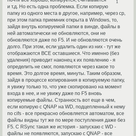
1
и т.д. Но есть одна проблемка. Если копирую
папку из одного места в другое, например, через cp,
при этом папка приемник открыта в Windows, то,
зайдя внутрь копируемой папки в винде, файлы в
ней автоматически не обновляются, они не
обновляются даже по F5. И не обновляются очень
долго. При этом, если удалить один из них - тут же
отображаются ВСЕ оставшиеся. Что именно (без
удаления) приводит наконец к их появлению - я
определить не смог, появляются через какое то
время. Это долгое время, минуты. Таким образом,
зайдя в процессе копирования в копируемую папку,
я увижу только то, что уже скопировано на момент
входа в нее, и не увижу даже по F5 вновь
копируемые файлы. Странность вот еще в чем,
если копирую с QNAP на WD, подцепленный к нему
по cifs - все прекрасно обновляется автоматом, все
файлы видны тут же по мере поступления даже без
F5. С RSync такая же история - запускаю с WD -
файлы не появляются, запускаю с QNAP - все