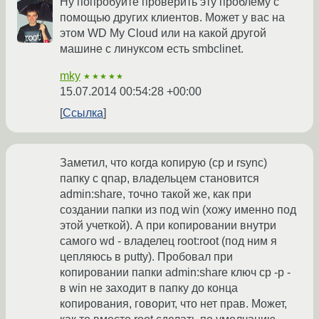
Ну попробуйте проверить эту проблему с
помощью других клиентов. Может у вас на
этом WD My Cloud или на какой другой
машине с линуксом есть smbclinet.
mky
★★★★★
15.07.2014 00:54:28 +00:00
Ссылка
Заметил, что когда копирую (cp и rsync)
папку с qnap, владельцем становится
admin:share, точно такой же, как при
создании папки из под win (хожу именно под
этой учеткой). А при копировании внутри
самого wd - владелец root:root (под ним я
цепляюсь в putty). Пробовал при
копировании папки admin:share ключ cp -p -
в win не заходит в папку до конца
копирования, говорит, что нет прав. Может,