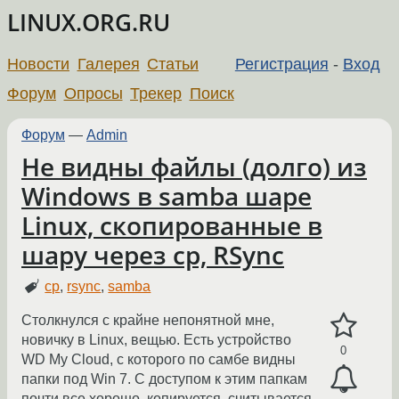
LINUX.ORG.RU
Новости
Галерея
Статьи
Регистрация
-
Вход
Форум
Опросы
Трекер
Поиск
Форум
—
Admin
Не видны файлы (долго) из
Windows в samba шаре
Linux, скопированные в
шару через cp, RSync
cp
,
rsync
,
samba
Столкнулся с крайне непонятной мне,
новичку в Linux, вещью. Есть устройство
0
WD My Cloud, с которого по самбе видны
папки под Win 7. С доступом к этим папкам
почти все хорошо, копируется, считывается