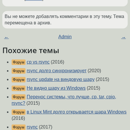
Вы не можете добавлять комментарии в эту тему. Тема
перемещена в архив.
←
Admin
→
Похожие темы
cp vs rsync
(2016)
Форум
rsync долго синхронизирует
(2020)
Форум
rsync update на виндовую шару
(2015)
Форум
Не видно шару из Windows
(2015)
Форум
Перенос системы, что лучше, cp, tar, cpio,
Форум
rsync?
(2015)
в Linux Mint долго открывается шара Windows
Форум
(2016)
rsync
(2017)
Форум