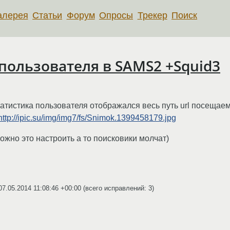
алерея
Статьи
Форум
Опросы
Трекер
Поиск
ользователя в SAMS2 +Squid3
атистика пользователя отображался весь путь url посещаем
http://ipic.su/img/img7/fs/Snimok.1399458179.jpg
ожно это настроить а то поисковики молчат)
07.05.2014 11:08:46 +00:00
(всего исправлений: 3)