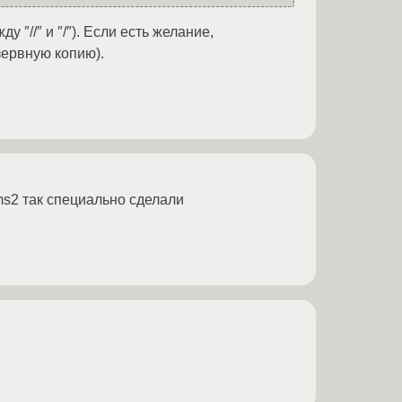
 ″//″ и ″/″). Если есть желание,
зервную копию).
ms2 так специально сделали