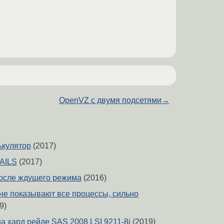
OpenVZ с двумя подсетями
→
ькулятор
(2017)
TAILS
(2017)
осле ждущего режима
(2016)
 не показывают все процессы, сильно
9)
а хард рейде SAS 2008 LSI 9211-8i
(2019)