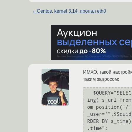
←
Centos, kernel 3.14, пропал eth0
ИМХО, такой настройк
таким запросом:
  $QUERY="SELECT * FROM (SELECT substring(s_time from 1 for 5) as time  , substr

ing( s_url from
om position('/'
_user='".$Squid
RDER BY s_time)