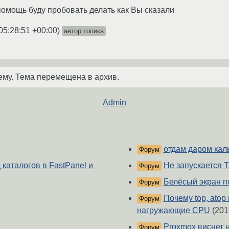
омощь буду пробовать делать как Вы сказали
05:28:51 +00:00
)
автор топика
ему. Тема перемещена в архив.
Admin
отдам даром кал
Форум
каталогов в FastPanel и
Не запускается 
Форум
Белёсый экран п
Форум
Почему top, atop
Форум
нагружающие CPU
(201
Proxmox виснет н
Форум