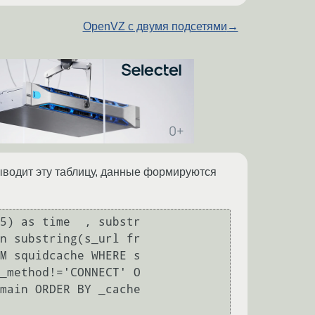
OpenVZ с двумя подсетями
→
выводит эту таблицу, данные формируются
n substring(s_url fr

M squidcache WHERE s

_method!='CONNECT' O

main ORDER BY _cache
