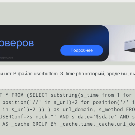
и нет. В файле userbuttom_3_time.php который, вроде бы, 
 position('//' in s_url)+2 for position('/' i
 in s_url)+2 )) ) as url_domain, s_method FRO
USERConf->s_nick."' AND s_date='$sdate' AND s
 AS _cache GROUP BY _cache.time,_cache.url_do