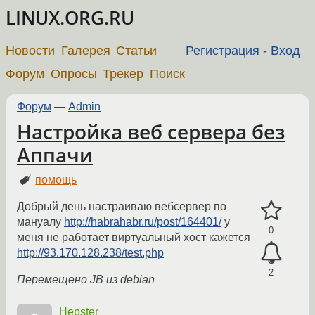
LINUX.ORG.RU
Новости
Галерея
Статьи
Регистрация
-
Вход
Форум
Опросы
Трекер
Поиск
Форум
—
Admin
Настройка веб сервера без
Аппачи
помощь
Добрый день настраиваю вебсервер по
мануалу
http://habrahabr.ru/post/164401/
у
0
меня не работает виртуальный хост кажется
http://93.170.128.238/test.php
2
Перемещено JB из debian
Hepster