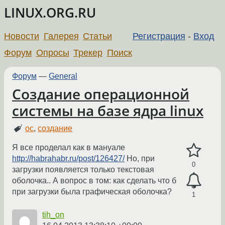
LINUX.ORG.RU
Новости
Галерея
Статьи
Регистрация
-
Вход
Форум
Опросы
Трекер
Поиск
Форум
—
General
Создание операционной
системы на базе ядра linux
ос
,
создание
Я все проделал как в мануале
http://habrahabr.ru/post/126427/
Но, при
0
загрузки появляется только текстовая
оболочка.. А вопрос в том: как сделать что б
при загрузки была графическая оболочка?
1
tih_on