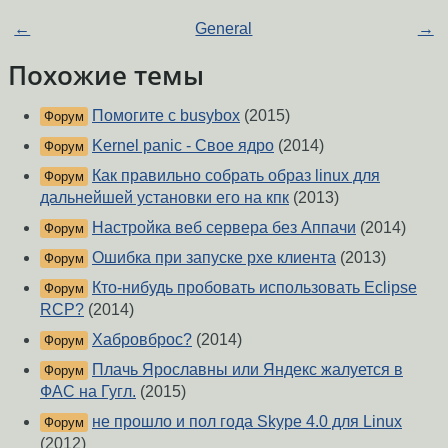
←
General
→
Похожие темы
Помогите с busybox
(2015)
Форум
Kernel panic - Свое ядро
(2014)
Форум
Как правильно собрать образ linux для
Форум
дальнейшей установки его на кпк
(2013)
Настройка веб сервера без Аппачи
(2014)
Форум
Ошибка при запуске pxe клиента
(2013)
Форум
Кто-нибудь пробовать использовать Eclipse
Форум
RCP?
(2014)
Хабровброс?
(2014)
Форум
Плачь Ярославны или Яндекс жалуется в
Форум
ФАC на Гугл.
(2015)
не прошло и пол года Skype 4.0 для Linux
Форум
(2012)