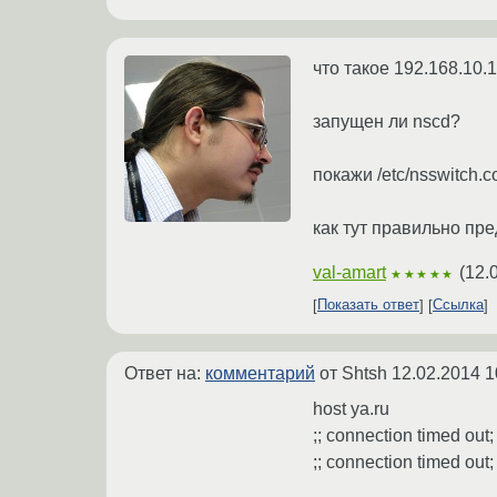
что такое 192.168.10.1
запущен ли nscd?
покажи /etc/nsswitch.c
как тут правильно пре
val-amart
(
12.
★★★★★
Показать ответ
Ссылка
Ответ на:
комментарий
от Shtsh
12.02.2014 1
host ya.ru
;; connection timed out; 
;; connection timed out