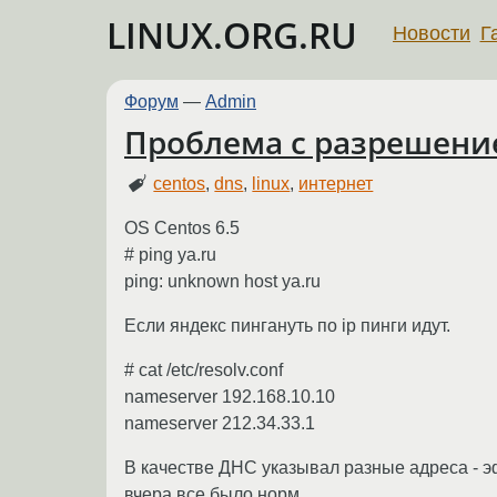
LINUX.ORG.RU
Новости
Г
Форум
—
Admin
Проблема с разрешени
centos
,
dns
,
linux
,
интернет
OS Centos 6.5
# ping ya.ru
ping: unknown host ya.ru
Если яндекс пингануть по ip пинги идут.
# cat /etc/resolv.conf
nameserver 192.168.10.10
nameserver 212.34.33.1
В качестве ДНС указывал разные адреса - э
вчера все было норм.