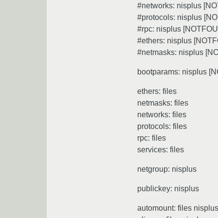
#networks: nisplus [N
#protocols: nisplus [N
#rpc: nisplus [NOTFOUN
#ethers: nisplus [NOTF
#netmasks: nisplus [N
bootparams: nisplus [
ethers: files
netmasks: files
networks: files
protocols: files
rpc: files
services: files
netgroup: nisplus
publickey: nisplus
automount: files nisplu