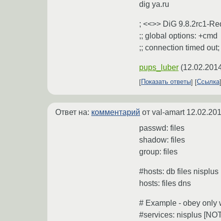
dig ya.ru
; <<>> DiG 9.8.2rc1-Re
;; global options: +cmd
;; connection timed out
pups_luber
(
12.02.2014
Показать ответы
Ссылка
Ответ на:
комментарий
от val-amart
12.02.201
passwd: files
shadow: files
group: files
#hosts: db files nisplus
hosts: files dns
# Example - obey only wh
#services: nisplus [NO