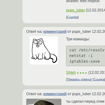
aliases: files nisplus
pups_luber
(
12.02.2014
Ссылка
Ответ на:
комментарий
от pups_luber
12.02.2
Три команды:
cat /etc/resolv
netstat -i

Shtsh
(
12.02.20
★★★★
Показать ответы
Ссылка
Ответ на:
комментарий
от pups_luber
12.02.2
ты сделал перед этим «