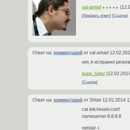
val-amart
(
12.
★★★★★
Показать ответ
Ссылка
Ответ на:
комментарий
от val-amart
12.02.201
нет, я исправил резол
pups_luber
(
12.02.2014
Ссылка
Ответ на:
комментарий
от Shtsh
12.02.2014 1
cat /etc/resolv.conf
nameserver 8.8.8.8
netstat -i