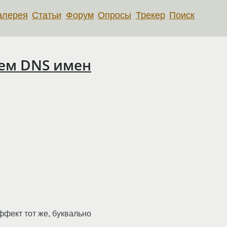
алерея
Статьи
Форум
Опросы
Трекер
Поиск
ем DNS имен
ффект тот же, буквально