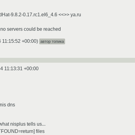
dHat-9.8.2-0.17.rc1.el6_4.6 <<>> ya.ru
; no servers could be reached
 11:15:52 +00:00
)
автор топика
4 11:13:31 +00:00
 nis dns
at nisplus tells us...
TFOUND=return] files